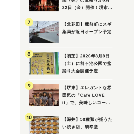
業（株）の夏祭りが8月
22日（金）開催！堺市北
区で愛される大賑わいの
納涼祭
【北花田】蔵前町にスギ
薬局が近日オープン予定
【初芝】2026年8月8日
（土）に前ヶ池公園で盆
踊り大会開催予定
【堺東】エレガントな雰
囲気の「Cafe LOVE
it」で、美味しいコーヒ
ーはいかがでしょうか？
【深井】50種類が揃うた
い焼き店、鯛幸堂