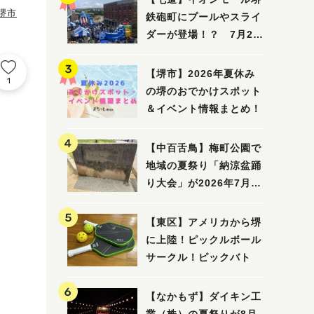
堺市
鉄砲町にプールやスライ
ダーが登場！？ 7月25
日(土)～8月16日(日)に
「赤レンガ広場 Kid's
【堺市】2026年夏休み
1
Water PARK 2026」が
の堺のおでかけスポット
開催
＆イベント情報まとめ！
【中百舌鳥】梅町公園で
地域の夏祭り「納涼盆踊
り大会」が2026年7月26
日(日)に開催！
【東区】アメリカから堺
に上陸！ピックルボール
サークル！ピックバト
【なかもず】ダイキン工