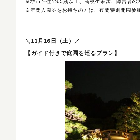
※堺市在住の65歳以上、高校生未満、障害者の
※年間入園券をお持ちの方は、夜間特別開園参
＼11月16日（土）／
【
ガイド付きで庭園を巡るプラン
】