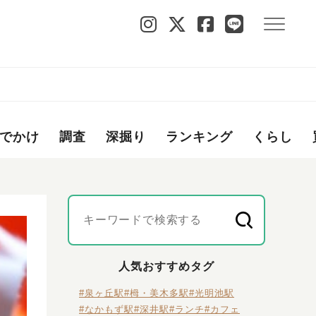
でかけ
調査
深掘り
ランキング
くらし
人気おすすめタグ
#泉ヶ丘駅
#栂・美木多駅
#光明池駅
#なかもず駅
#深井駅
#ランチ
#カフェ