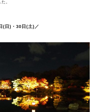
した。
日(日)・30日(土)／