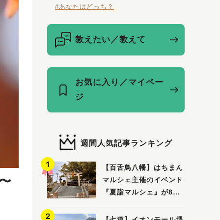
#あなたはどっち？
教えたい／教えて
お気に入り／マイペー
ジ
週間人気記事ランキング
【百舌鳥八幡】はちまん
〜
マルシェ主催のイベント
『夏詣マルシェ』が8月2
日(日)に開催！
【七道】イオンモール堺