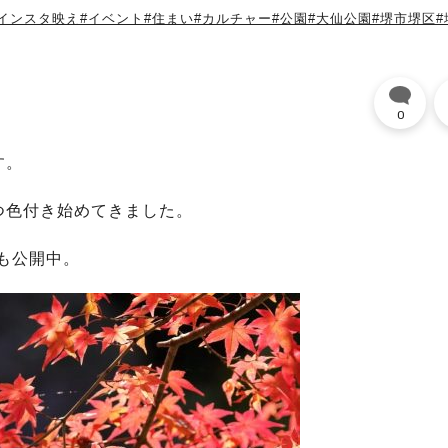
#インスタ映え
#イベント
#住まい
#カルチャー
#公園
#大仙公園
#堺市堺区
#
0
す。
つ色付き始めてきました。
も公開中。