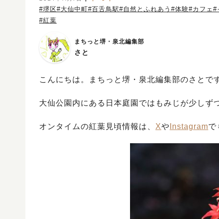
#堺区
#大仙中町
#百舌鳥駅
#自然とふれあう
#体験
#カフェ
#紅葉
まちっと堺・泉北編集部
さと
こんにちは。まちっと堺・泉北編集部のさとで
大仙公園内にある日本庭園ではもみじが少しず
オンタイムの紅葉見頃情報は、
X
や
Instagram
で