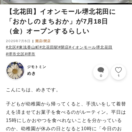
【北花田】イオンモール堺北花田に
「おかしのまちおか」が7月18日
（金）オープンするらしい
2025年7月8日
開店/閉店
#北区
#東浅香山町
#北花田駅
#開店
#イオンモール堺北花田
#堺市北区
#堺市
ジモトミン
めき
0
1
こんにちは、めきです。
子どもが幼稚園から帰ってくると、手洗いをして着替
えを済ませてお菓子を食べるのがルーティン。平日は
15時にしかおやつを食べれないことを分かっている
のか、幼稚園が休みの日となると10時に「今日のお