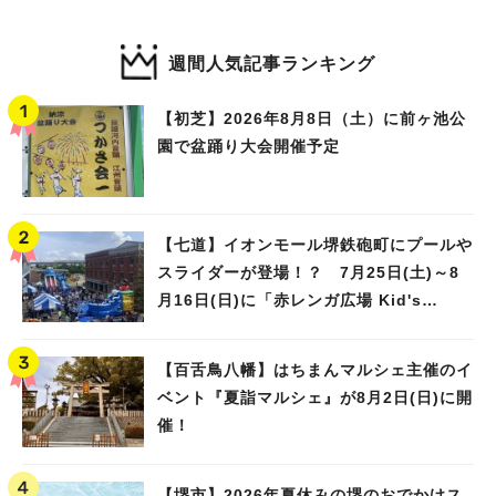
週間人気記事ランキング
【初芝】2026年8月8日（土）に前ヶ池公
園で盆踊り大会開催予定
【七道】イオンモール堺鉄砲町にプールや
スライダーが登場！？ 7月25日(土)～8
月16日(日)に「赤レンガ広場 Kid's
Water PARK 2026」が開催
【百舌鳥八幡】はちまんマルシェ主催のイ
ベント『夏詣マルシェ』が8月2日(日)に開
催！
【堺市】2026年夏休みの堺のおでかけス