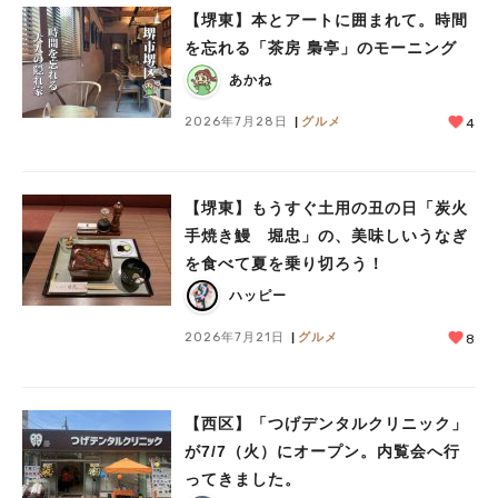
【堺東】本とアートに囲まれて。時間
を忘れる「茶房 梟亭」のモーニング
あかね
2026年7月28日
グルメ
4
【堺東】もうすぐ土用の丑の日「炭火
人気のキーワード
手焼き鰻 堀忠」の、美味しいうなぎ
#泉ヶ丘駅
#栂・美木多駅
#光明池駅
#なかもず駅
#深井駅
#ランチ
#カフェ
を食べて夏を乗り切ろう！
#あなたはどっち？
ハッピー
2026年7月21日
グルメ
8
【西区】「つげデンタルクリニック」
が7/7（火）にオープン。内覧会へ行
ってきました。