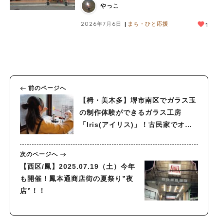
やっこ
2026年7月6日
まち・ひと応援
1
前のページへ
【栂・美木多】堺市南区でガラス玉
の制作体験ができるガラス工房
「Iris(アイリス)」！古民家でオリ
ジナル作品を作ろう
次のページへ
【西区/鳳】2025.07.19（土）今年
も開催！鳳本通商店街の夏祭り”夜
店”！！