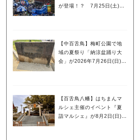
が登場！？ 7月25日(土)～
8月16日(日)に「赤レンガ広
場 Kid’s Water PARK 202
6」が開催
【中百舌鳥】梅町公園で地
人気のキーワード
域の夏祭り「納涼盆踊り大
#泉ヶ丘駅
#栂・美木多駅
#光明池駅
#なかもず駅
#深井駅
#ランチ
#カフェ
会」が2026年7月26日(日)に
#あなたはどっち？
開催！
【百舌鳥八幡】はちまんマ
ルシェ主催のイベント『夏
詣マルシェ』が8月2日(日)に
開催！