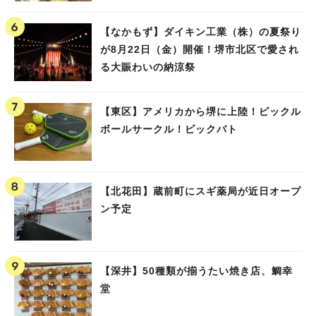
【なかもず】ダイキン工業（株）の夏祭り
が8月22日（金）開催！堺市北区で愛され
る大賑わいの納涼祭
【東区】アメリカから堺に上陸！ピックル
ボールサークル！ピックバト
【北花田】蔵前町にスギ薬局が近日オープ
ン予定
【深井】50種類が揃うたい焼き店、鯛幸
堂