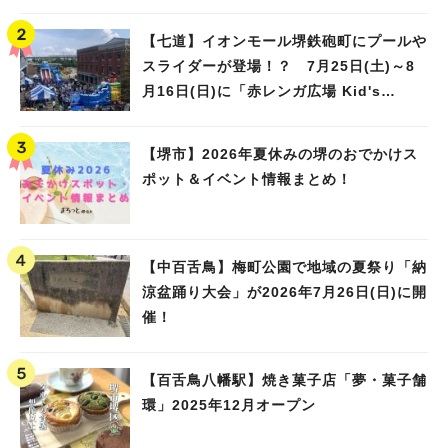
【七道】イオンモール堺鉄砲町にプールや
スライダーが登場！？ 7月25日(土)～8
月16日(日)に「赤レンガ広場 Kid's
Water PARK 2026」が開催
【堺市】2026年夏休みの堺のおでかけス
ポット＆イベント情報まとめ！
【中百舌鳥】梅町公園で地域の夏祭り「納
涼盆踊り大会」が2026年7月26日(日)に開
催！
【百舌鳥八幡駅】焼き菓子店「夢・菓子舗
環」2025年12月オープン