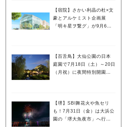
【宿院】さかい利晶の杜×文
豪とアルケミスト企画展
「明キ星ヲ繋グ」が9月6日
(日)まで開催！
【百舌鳥】大仙公園の日本
庭園で7月18日（土）～20日
（月祝）に夜間特別開園！2
日間限定のかき氷販売も
【堺】SBI舞花火や魚セリ
も！7月31日（金）は大浜公
園の「堺大魚夜市」へ行こ
う