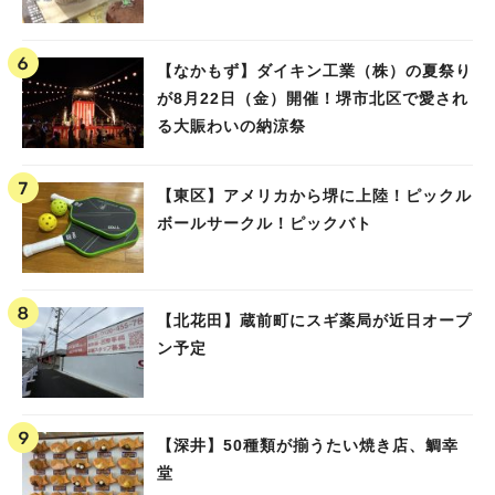
【なかもず】ダイキン工業（株）の夏祭り
が8月22日（金）開催！堺市北区で愛され
る大賑わいの納涼祭
【東区】アメリカから堺に上陸！ピックル
ボールサークル！ピックバト
【北花田】蔵前町にスギ薬局が近日オープ
ン予定
【深井】50種類が揃うたい焼き店、鯛幸
堂