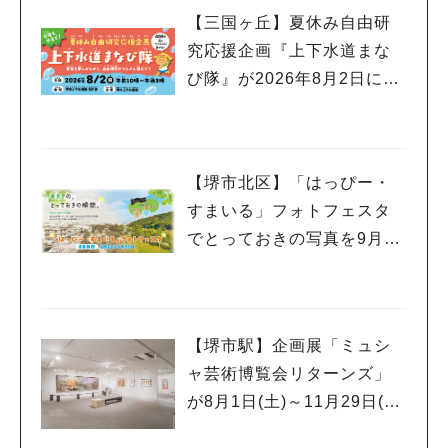
【三国ヶ丘】夏休み自由研
究応援企画『上下水道まな
び隊』が2026年8月2日に開
催！昨年度のレポートも！
【堺市北区】「はっぴー・
すまいる」フォトフェスタ
でとっておきの写真を9月30
日(水)まで募集中！
【堺市駅】企画展「ミュシ
ャ芸術博覧会リターンズ」
が8月1日(土)～11月29日(日)
まで堺 アルフォンス・ミュ