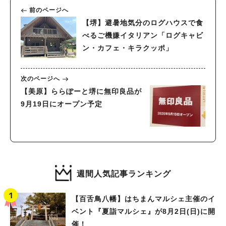
前のページへ
【堺】避暑地気分のログハウスで食
べるご機嫌イタリアン「ログキャビ
ン・カフェ・キラクッポ」
次のページへ
【美原】ららぽーと堺に無印良品が
9月19日にオープン予定
週間人気記事ランキング
【百舌鳥八幡】はちまんマルシェ主催のイ
ベント『夏詣マルシェ』が8月2日(日)に開
催！