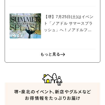
シャ館で開催！
【堺】7月25日(土)はイベン
ト「ノアドル サマースプラ
ッシュ」へ！ノアドルフィ
ンドームで夏休みのスター
トを楽しもう
人気のキーワード
もっと見る
#泉ヶ丘駅
#栂・美木多駅
#光明池駅
#なかもず駅
#深井駅
#ランチ
#カフェ
#あなたはどっち？