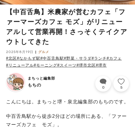
【中百舌鳥】米農家が営むカフェ「フ
ァーマーズカフェ モズ」がリニュー
アルして営業再開！さっそくテイクア
ウトしてきた
2025年8月19日
グルメ
#北区
#なかもず駅
#中百舌鳥駅
#野菜・サラダ
#ランチ
#カフェ
#リニューアル
#モーニング
#スイーツ
#堺市北区
#堺市
まちっと編集部
もちの
0
5
こんにちは。まちっと堺・泉北編集部のもちのです。
中百舌鳥駅から徒歩2分ほどの場所にある、「ファー
マーズカフェ モズ」。