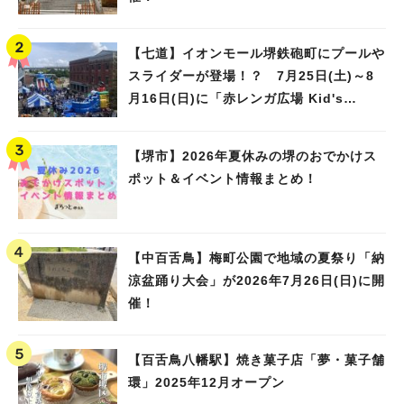
【七道】イオンモール堺鉄砲町にプールや
スライダーが登場！？ 7月25日(土)～8
月16日(日)に「赤レンガ広場 Kid's
Water PARK 2026」が開催
【堺市】2026年夏休みの堺のおでかけス
ポット＆イベント情報まとめ！
【中百舌鳥】梅町公園で地域の夏祭り「納
涼盆踊り大会」が2026年7月26日(日)に開
催！
【百舌鳥八幡駅】焼き菓子店「夢・菓子舗
環」2025年12月オープン