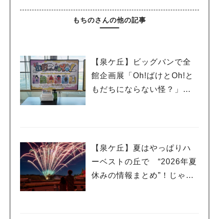
もちのさんの他の記事
【泉ケ丘】ビッグバンで全
館企画展「Oh!ばけとOh!と
もだちにならない怪？」が1
1月23日（月祝）まで開催
中！
【泉ケ丘】夏はやっぱりハ
ーベストの丘で “2026年夏
休みの情報まとめ”！じゃぶ
じゃぶ広場や夏祭りイベン
トでミニ花火ショーも