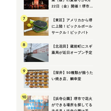
業（株）の夏祭りが8月
22日（金）開催！堺市北
区で愛される大賑わいの
納涼祭
【東区】アメリカから堺
に上陸！ピックルボール
サークル！ピックバト
【北花田】蔵前町にスギ
薬局が近日オープン予定
【深井】50種類が揃うた
い焼き店、鯛幸堂
【浜寺公園】堺市で花火
ができる場所を探してる