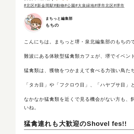
#北区
#新金岡駅
#動物
#公園
#大泉緑地
#堺市北区
#堺市
まちっと編集部
もちの
こんにちは。まちっと堺・泉北編集部のもちの
難波にある体験型猛禽類カフェが、堺でイベン
猛禽類は、獲物をつかまえて食べる力強い鳥た
「タカ目」や「フクロウ目」、「ハヤブサ目」
なかなか猛禽類を近くで見る機会がない方も、
いね。
猛禽連れも大歓迎のShovel fes!!