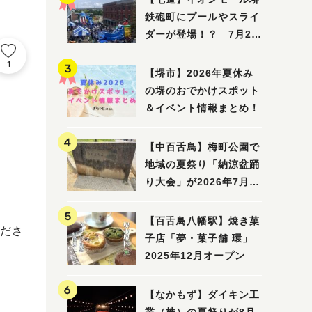
鉄砲町にプールやスライ
ダーが登場！？ 7月25
日(土)～8月16日(日)に
1
「赤レンガ広場 Kid's
【堺市】2026年夏休み
Water PARK 2026」が
の堺のおでかけスポット
開催
＆イベント情報まとめ！
【中百舌鳥】梅町公園で
地域の夏祭り「納涼盆踊
り大会」が2026年7月26
日(日)に開催！
【百舌鳥八幡駅】焼き菓
ださ
子店「夢・菓子舗 環」
2025年12月オープン
【なかもず】ダイキン工