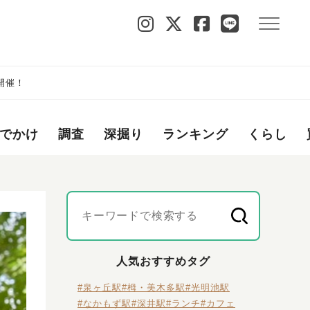
)開催！
でかけ
調査
深掘り
ランキング
くらし
人気おすすめタグ
#泉ヶ丘駅
#栂・美木多駅
#光明池駅
#なかもず駅
#深井駅
#ランチ
#カフェ