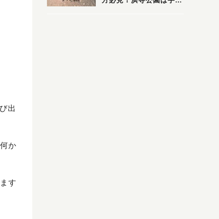
方必見！浜寺公園は手持
ち花火OK！ルールを守
って楽しもう
。
飛び出
何か
ます