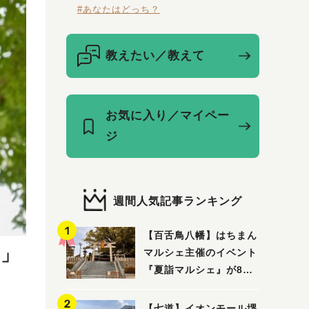
#あなたはどっち？
教えたい／教えて
お気に入り／マイペー
ジ
週間人気記事ランキング
【百舌鳥八幡】はちまん
!」
マルシェ主催のイベント
『夏詣マルシェ』が8月2
日(日)に開催！
【七道】イオンモール堺