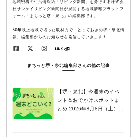
地域密着の生活情報紙「リビング新聞」を発行する株式会
甘さは控えめでも物足りなさはなく、和のコクがじんわり。 ほ
社サンケイリビング新聞社が展開する地域情報プラットフ
っと落ち着く“お茶と合わせたい一切れ”で、家族の誰に出しても
ォーム「まちっと堺・泉北」の編集部です。
受け入れられそうな安定感があります。 季節の野菜（リーフケ
ール）｜軽い口どけで食べやすい 青さは気にならず、生地のや
50年以上地域で培った取材力で、とっておきの堺・泉北情
さしい甘みと自然に調和。米粉生地の軽さが活きていて、軽い口
報、編集部からのお知らせを発信していきます！
どけで食後でも重たくならないタイプでした。 間借り期の記事
もチェック 間借り営業時代もまちっとで紹介しています。 お店
の魅力をさらに知りたい方は、こちらもご覧ください。 →間借
り営業時代のHIPPO to MOCAはこちらでチェック HIPPO to M
まちっと堺・泉北編集部さんの他の記事
OCA（ヒッポトモカ）まとめ 最寄りは堺駅。徒歩約15分で、間
借り営業をしていたflanさんの向かいにあるため初訪でも見つけ
やすい立地です。 テイクアウト専門なので、差し入れにも自分
へのご褒美にも使いやすいです。
【堺・泉北】今週末のイベ
ント＆おでかけスポットま
とめ 2026年8月8日（土）～
8月9日(日)編