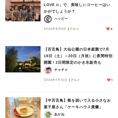
人気のキーワード
LOVE it」で、美味しいコーヒーはい
かがでしょうか？
#泉ヶ丘駅
#栂・美木多駅
#光明池駅
#なかもず駅
#深井駅
#ランチ
#カフェ
#あなたはどっち？
ハッピー
2026年8月4日
グルメ
4
【百舌鳥】大仙公園の日本庭園で7月
18日（土）～20日（月祝）に夜間特別
開園！2日間限定のかき氷販売も
チャチャ
2026年7月12日
グルメ
1
【中百舌鳥】靴を脱いで入る小さなお
菓子屋さん「ケーキハウス貴蘭」
あかね