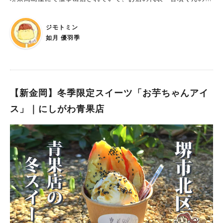
リンと珈琲プリンをお迎えしました！ 以前より気になっていた
プリンだったのですが、 そのお味がおいしくておいしくて🍮 今
ジモトミン
回は、そんな古墳くんのプリンをご紹介します！ プリン専門店
如月 優羽季
「古墳くんのプリン」は、JR鳳駅から徒歩５分！ 「古墳くんの
プリン」は、鳳駅から徒歩5分。おおとりウイングスの正面に店
舗があります。 お子様や健康志向のお客様のことを考えて作ら
れた、安心、安全の無添加高級プリン。 添加物・保存料を使わ
ず、お砂糖には甜菜糖（てんさいとう）も使用。 職人さんが一
【新金岡】冬季限定スイーツ「お芋ちゃんアイ
つひとつ手作りで仕上げられていて、 ご褒美はもちろん、ご家
ス」｜にしがわ青果店
族やご友人など、大切な人への手土産にも喜んでいただけるプリ
ンです♪ 美味しすぎて「ぺろりん」と食べちゃう 魔法の合言葉
は、『ぺろぺろり～ん！』 かっ、かわいい…。 合言葉の通り、
本当にぺろっと食べられる、深いプリンでした～！ プリンの感
想詳細はぜひ「ぷりんめも」もご覧ください🍮 快く古墳くんの
使用許可をいただけて、食べても幸せ、描いても幸せ…。 🍮生
クリームつよつよの濃厚なめらかプリン 古墳くんのプリン 🍮店
内挽き珈琲豆を使用、大人ビターな 珈琲プリン 様々なメディア
でも取り上げられるプリン屋さん。おすすめプリンは…!? TV・
YouTube・地元誌など 様々なメディアにも取り上げられる古墳