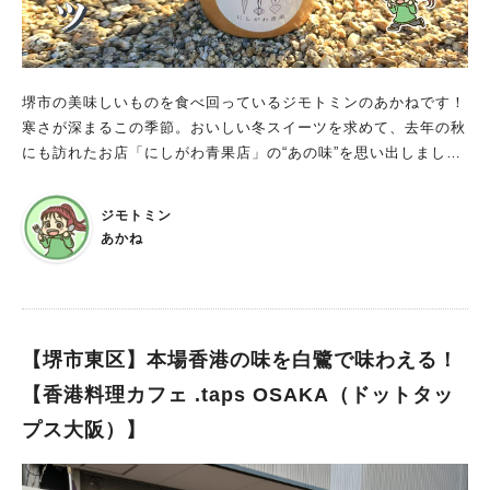
くんのプリン。 お店オススメのプリンは、 「古墳くんのプリ
ン」と、人気No.1の「とろとろプリン」 そして、"日本プリンア
ワード2023"推しプリン第１位を獲得された「ほうじ茶プリ
ン！」とのこと 食べて美味しい、もらって嬉しい「古墳くんの
堺市の美味しいものを食べ回っているジモトミンのあかねです！
プリン」 ぜひ食べてみてくださいね♪ ここだけのお話…！今後
寒さが深まるこの季節。おいしい冬スイーツを求めて、去年の秋
はひっくり返すプリンの新作も考えられているそうですよ！ ぜ
にも訪れたお店「にしがわ青果店」の“あの味”を思い出しまし
ひ実現してほしいです～( *´艸｀)
た。堺市北区・金岡神社のすぐ向かいにある、地元民にはおなじ
みの八百屋さんなんですが、実はスイーツもめちゃくちゃ本気な
ジモトミン
んです…！ 野菜だけじゃない！地元の人に愛される「にしがわ
あかね
青果店」 2024年9月にリニューアルした「にしがわ青果店」。
店内には旬の野菜や果物がずらりと並び、訪れるだけでも季節の
移ろいを感じられるお店です。 外観は一見ふつうの青果店。で
も一歩中に入ると、野菜の彩り、木の棚などからぬくもりが感じ
られて、どこか懐かしいようなホッとする空気が流れています。
【堺市東区】本場香港の味を白鷺で味わえる！
お店の方もとてもフレンドリーで、お店のInstagramアカウント
【香港料理カフェ .taps OSAKA（ドットタッ
ではフルーツのカット方法なんかも教えてくれることも。地元の
プス大阪）】
人の“日常”に溶け込んでる、そんな場所です。 焼き芋×アイス×
黒蜜がたまらない「お芋ちゃんアイス」 季節限定スイーツとは
思えない完成度！ 今回紹介するのは、冬の人気スイーツ「お芋