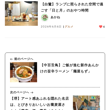
【白鷺】ランプに照らされた空間で過
ごす「日と月」のおやつ時間
あかね
2026年6月6日
グルメ
4
前のページへ
【中百舌鳥】ご飯が進む新作あんか
けの旨辛ラーメン「麺屋もず」
次のページへ
【堺】アート感あふれる隠れた名店
は、とびきりおいしいお蕎麦屋さ