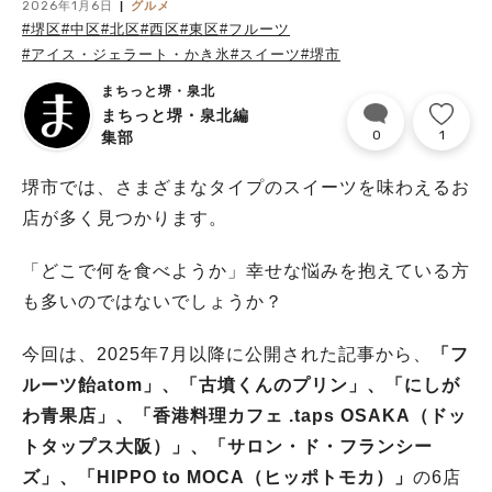
2026年1月6日
グルメ
#堺区
#中区
#北区
#西区
#東区
#フルーツ
#アイス・ジェラート・かき氷
#スイーツ
#堺市
まちっと堺・泉北
まちっと堺・泉北編
0
1
集部
堺市では、さまざまなタイプのスイーツを味わえるお
店が多く見つかります。
「どこで何を食べようか」幸せな悩みを抱えている方
も多いのではないでしょうか？
今回は、2025年7月以降に公開された記事から、
「フ
ルーツ飴atom」、「古墳くんのプリン」、
「にしが
わ青果店」、
「香港料理カフェ .taps OSAKA（ドッ
トタップス大阪）」、「サロン・ド・フランシー
ズ」、「HIPPO to MOCA（ヒッポトモカ）」
の6店