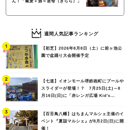
ん！「蕎麦＋酒＝雲母（きらら）」
週間人気記事ランキング
【初芝】2026年8月8日（土）に前ヶ池公
園で盆踊り大会開催予定
【七道】イオンモール堺鉄砲町にプールや
スライダーが登場！？ 7月25日(土)～8
月16日(日)に「赤レンガ広場 Kid's
Water PARK 2026」が開催
【百舌鳥八幡】はちまんマルシェ主催のイ
ベント『夏詣マルシェ』が8月2日(日)に開
催！