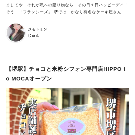
供されているようです♪ 注文したのは『紅豆冰（ホン・ダウ・ベ
ましてや それが私への贈り物なら その日１日ハッピーデイ！
ィン）』 ぜんざいの上に砕いた氷を乗せ、さらに淡奶（タム・
そう 「フランシーズ」 堺では かなり有名なケーキ屋さん ケ
ナイ）という無糖練乳が入った、香港では有名なドリンクだそ
ーキはもちろん ギフトやお花も 大人気で 1998年の創業か
う。 上にバニラアイスが乗っていました。 想像していたよりも
ら “幸せのスイーツ”を 届けてきたお店 そんな「フランシー
ジモトミン
甘さ控えめでかなり好みのお味！ 小豆本来の甘さがアイスと相
ズ」が ゆったりとしたサロン空間でデザートを楽しめる 待望
じゅん
性よく、とっても飲み（食べ？）やすかったです。 香港ではこ
の「サロン・ド・フランシーズ」を オープン！！！ プレオー
の2～3倍あるそうですよ！ 日本語は難しいと仰いつつも、笑顔
プンイベントに参加し いち早く スイーツいただいてきまし
で様々なお話を聞かせてくれた気さくな店長さん。 退店後はお
た！
店の外までお見送りしてくれました。お優しい… この日はカフ
ェタイムだったためドリンクにしましたが、次に伺う際はフード
【堺駅】チョコと米粉シフォン専門店HIPPO t
メニューを注文したいです！ 皆さんもぜひ足を運んでみてくだ
o MOCAオープン
さいね！