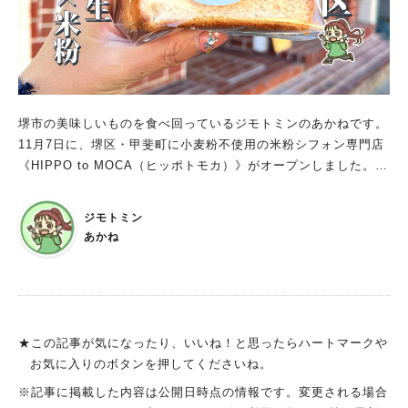
堺市の美味しいものを食べ回っているジモトミンのあかねです。
11月7日に、堺区・甲斐町に小麦粉不使用の米粉シフォン専門店
《HIPPO to MOCA（ヒッポトモカ）》がオープンしました。
間借り営業を経て実店舗デビュー。 レトロで可愛い外観を若い
女性店主さんがお一人で切り盛りされています。 米粉シフォン
ジモトミン
に加えてチョコレートも人気ということで、さっそく伺ってきま
あかね
した。 堺駅・甲斐町の新店「HIPPO to MOCA」 窓ガラスに手
書きの「今週のシフォン」を掲示しているので今週のフレーバー
がひと目で分かります。 まずここで今日の候補をざっと確認し
てから店内へ。 店内はシンプルで清潔感があり、シフォンケー
キとショーケースのチョコレート中心の見やすいレイアウト。
★この記事が気になったり、いいね！と思ったらハートマークや
米粉シフォンがずらり並び、ショーケースのチョコレートはガラ
お気に入りのボタンを押してくださいね。
ス越しにも気分が上がります。 小麦粉不使用の米粉シフォンケ
※記事に掲載した内容は公開日時点の情報です。変更される場合
ーキ ふわっと軽い口どけが魅力の米粉シフォンケーキ。 小麦粉