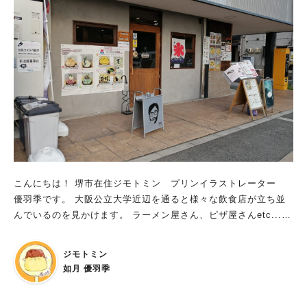
ちゃんアイス（380円）」。ほどよく冷ました焼き芋の上に、濃
厚なバニラアイスをのせ、黒蜜をとろ〜りとかけた、冬限定の贅
沢スイーツ。 これ、シンプルに見えてめっちゃ贅沢なんです。
さつまいもはしっとりしててやさしい甘み。舌でほどけるような
食感が印象的で、まるで焼き芋そのものをデザートに昇華させた
ような感じ。 アイスはバニラの風味がしっかりしてて、溶けな
がら芋と絡むとまるで“スイートポテトをアイスで食べてる”みた
いな贅沢感があります。黒蜜もただ甘いだけじゃなく、香ばしさ
とコクがあって、全体をやさしくまとめてくれます。 子どもも
虜になる、素朴で上品な味わい 実は去年、娘と一緒に訪れたと
き、写真を撮る前に「もう食べるで〜！」と先に一口（笑）それ
くらい、見た目にもそそられるスイーツ。 甘すぎず、素材の良
こんにちは！ 堺市在住ジモトミン プリンイラストレーター
さが引き立っていて、子どもから大人まで楽しめるやさしい味わ
優羽季です。 大阪公立大学近辺を通ると様々な飲食店が立ち並
いです。コンビニスイーツでは味わえない、手づくりのぬくもり
んでいるのを見かけます。 ラーメン屋さん、ピザ屋さんetc...
が感じられる逸品でした。 にしがわ青果の「お芋ちゃんアイ
今回その中でも特に気になる「香港カフェ」に行ってきました！
ス」まとめ 「にしがわ青果店」のお芋ちゃんアイス、2025年も
大阪公立大学の前！ 香港の有名ホテル出身の店長さんが営む 香
ジモトミン
販売中です！金岡神社への参拝やお散歩のついでに、ぜひ立ち寄
港スタイルのカフェ 場所は南海高野線 白鷺駅から徒歩約10分
如月 優羽季
ってみてくださいね♪寒い日でも、このアイスがあれば心がぽか
駅を出て、大阪公立大学に向かってロータリー沿いを歩き、大学
ぽかになること間違いなしです。
が見えてきたら左に曲がる。 そして見晴らしの良い道路をまー