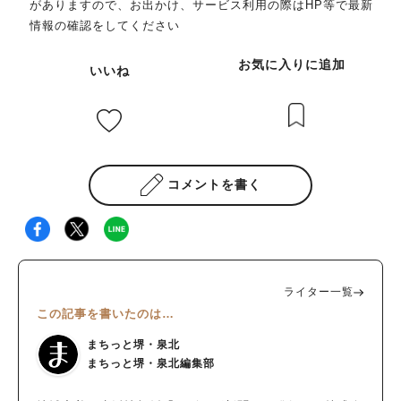
がありますので、お出かけ、サービス利用の際はHP等で最新
不使用ならではの軽やかさで、生地はしっとり・ふわふわのバラ
情報の確認をしてください
ンスがよく、手でちぎると、ふんわりとほどける食感でした。
甘さの余韻が重たく残らないので、食後でもぺろりといけます。
お気に入りに追加
いいね
内容は週替わりで入れ替わることがあるため、その日の出合いを
楽しむスタイル。 私が伺った日は、チョコマーブル／泉北レモ
ン／味噌／アールグレイ／黒糖／季節の野菜（リーフケール）の
6種類が並んでいました。 かわいいチョコレートも魅力的 米粉
シフォンに加えてチョコレートにも力を入れており、店主さん
は“チョコガール”としてInstagramで発信しているほどのチョコ
コメントを書く
好きです。 ボンボンショコラや生チョコモナカ、動物モチーフ
の可愛いチョコも充実。 ショーケースの見た目が整っていて、
ショーケースの前でつい“もう一品”したくなります。 手土産にす
るならチョコレートもアリだなと素直に思えるラインナップでし
た。 この日は3種の米粉シフォンケーキを購入 泉北レモン｜香
ライター一覧
りが主役の爽やかシフォン ひと口目でレモンの香りがふわっと
この記事を書いたのは…
広がり、酸味は穏やか。 キュンと来る刺激よりも、香りの心地
よさが主役です。 甘さはさらりと引いて、食後の一切れにも合
まちっと堺・泉北
う軽やかさ。 紅茶と合わせると香りが二重に重なって、よりバ
まちっと堺・泉北編集部
ランスがよく感じました。 味噌｜まろやかな味噌の風味 味噌の
やさしい香りがふんわり広がって和のコクがあとを引く一品。