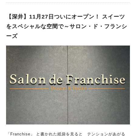
っすぐ歩くとたどり着きます。 お店前にメニューが貼り出され
ていて何があるかわかりやすい（そして多い！） 香港の若い方
に人気のフュージョン料理や、デザートを始めとしたお料理を提
【深井】11月27日ついにオープン！ スイーツ
供。 店長さんにお話を伺ったところ、 元々香港で洋食と日本食
をスペシャルな空間で～サロン・ド・フランシ
のお店「.taps cafe」を経営されていましたが、ご家族で日本へ
ーズ
の移住を機に、2022年に香港のお店を閉店。 そして2023年に大
阪堺のこの地でお店を再開されたとのことでした！ 先払い制
で、先に席へ案内を受け、注文が決まったらレジでお会計をしま
す。 お水やおしぼりはセルフで、なんと店内ではコンセントも
使えます🔌ありがたい～！ 豊富な本場メニューの数々！ 本場メ
ニューを楽しめることにくわえ、驚きは豊富なメニュー数。 で
すが、お店の方向性としては一貫した印象があって、次はどれに
しようかとメニューを眺めていました！ 香港デザート、サラ
ダ、パスタ、サンドイッチ… ご飯や麺、軽食、ドリンクと各々
のレパートリーの多さと デザートにはスムージーボウルやかき
氷まで…！ 価格は、ドリンクが￥500前後～、フードメニューも
￥1,000前後～で、個人的には 本場メニューでこの価格帯はかな
りリーズナブルなのでは？と思いました！ 現在は終了していま
すが、 90分制で¥1200で９種のかき氷を食べられるという食べ
放題メニューもありました！※夏季限定 単品は季節関係なく提
「Franchise」 と書かれた紙袋を見ると テンションがあがる