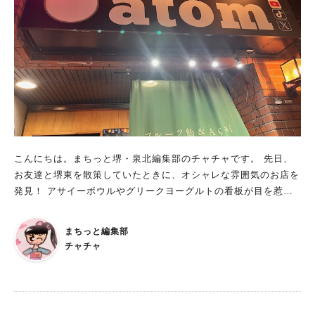
こんにちは。まちっと堺・泉北編集部のチャチャです。 先日、
お友達と堺東を散策していたときに、オシャレな雰囲気のお店を
発見！ アサイーボウルやグリークヨーグルトの看板が目を惹く
お店です。 夜ご飯を食べてすぐでしたが、おいしそうだったの
で入店しました。 今回は、堺東にある「フルーツ飴atom」をご
まちっと編集部
紹介します。 フルーツ飴atom 営業時間：12時 〜 ラストオーダ
チャチャ
ー23時30分 定休日：なし 「フルーツ飴atom」は、堺東から徒
歩10分程度、フェニーチェ堺の近くにあります。 店内には、注
文スペースと3人ほどが座れるベンチが1つあります。 この日
は、夜20時を過ぎていましたが、2組のお客さんが待っていまし