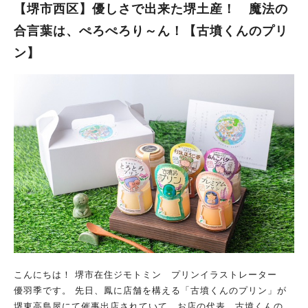
た。 遅い時間までやっているのは、かなりありがたいですよ
【堺市西区】優しさで出来た堺土産！ 魔法の
ね。 フルーツ飴はもちろん、アサイーボウルやグリークヨーグ
合言葉は、ぺろぺろり～ん！【古墳くんのプリ
ルト、スムージーやソフトクリームまであります。 メニューの
ン】
豊富さに、店の前で10分位悩んでしまいました。 商品は、注文
を受けてから1つ1つ仕上げてくれるようです。 だから、みずみ
ずしいフルーツを味わえるのですね！ どれも華やかでおいし
い！ 私は、ベリーミックススムージーをチョイス。冷たくて、
やさしい酸味が心地よかったです。 友達は、グリークヨーグル
トとアサイーボウルを選んでいました。 色とりどりのフルーツ
が華やかで、受け取っただけでもテンションが上がりますよね。
一口ずつもらいましたが、ひんやりしていてフレッシュなフルー
ツとの相性バツグンでとてもおいしい！ 次回は、お腹に余裕の
あるときに行って、わたしもフルーツののった商品を注文したい
です。 たっぷりフルーツを味わえるお店 「フルーツ飴atom」
は、豊富なメニューの中から自分好みの味を選ぶ楽しさがあるお
店。 みずみずしいフルーツを、たっぷり味わうこともできちゃ
います！ ぜひ、お気に入りの味を探しに行ってみてください
ね。
こんにちは！ 堺市在住ジモトミン プリンイラストレーター
優羽季です。 先日、鳳に店舗を構える「古墳くんのプリン」が
堺東高島屋にて催事出店されていて、お店の代表 古墳くんのプ