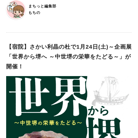
026年1月17日(土)〜3月15日(日) ※2月17日(火)は休業 時間： ＜
まちっと編集部
平日＞11:00～18:00 ＜土日祝＞11:00～18:30 ※入場は閉場
もちの
の30分前まで。 ※最終日は15:00が最終入場となります。 会
場：イオンモール堺鉄砲町 イオンホール3F 入場料： 1名につ
き 700円 ※2歳未満は無料（必ず保護者同伴で入場してくださ
い。） 全国の珍しい金魚がたくさん集まった本イベント。 見慣
れない種類の金魚を見ることができるのはもちろん、ライトアッ
【宿院】さかい利晶の杜で1月24日(土)～企画展
プされた水槽で優雅に泳ぐ姿も眺めることができます。 ぜひ、
「世界から堺へ ～中世堺の栄華をたどる～」が
お気に入りの金魚や展示を見つけてくださいね。 ちなみに、イ
開催！
オンモール堺鉄砲町館内で配布されているチラシ、または、 ア
クアリウムオフィシャルHP掲載のクーポンを提示すると、入場
料が100円割引されるそう！ お得に、この癒し空間に入場できる
のはうれしいですね。 イオンモール堺鉄砲町で非日常体験 日本
で昔から親しまれている“金魚”ですが、あまり馴染みのない種類
もいるようですね！ イオンモール堺鉄砲町でショッピングを楽
しみつつ、幻想的な展示を鑑賞してはいかがでしょうか？ ※画
像は全て施設提供