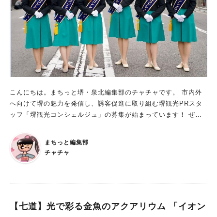
知られるミュシャですが、作品には生涯に渡って「人々の幸せを
願う気持ち」が込められていたそう。 商業目的の作品であって
も、多くの人が楽しめる表現を追い求めていたということです。
本展では、この施設を代表する大型油彩画《ハーモニー》（縦横
約1.5m×4.5m）を中心に、共通するモチーフや構図からミュシ
ャの想いを探っていきます。 ■無料の音声ガイドあり 展示の一
部では、音声ガイドを楽しむことができます。 展示室入口にあ
るQRコードを読み取るだけでOKで、アプリのインストールなど
こんにちは。まちっと堺・泉北編集部のチャチャです。 市内外
は必要ありません。 ※音声ガイドをご利用の際は、イヤホンの
へ向けて堺の魅力を発信し、誘客促進に取り組む堺観光PRスタ
持参が必要。イヤホンがない場合は、スマートフォンのスピーカ
ッフ「堺観光コンシェルジュ」の募集が始まっています！ ぜ
ー音量を小さくし、耳に当てて聞く方法もあります。 ※館内で
ひ、堺の良さを発信する活動にチャレンジしませんか？ 令和8年
はフリーWi‑Fiを利用できます。 ※Wi‑Fi以外の通信を利用する
度の「堺観光コンシェルジュ」募集中 募集締め切り：2026年2
場合、通信料は自己負担となります。 堺市内で芸術に触れよ
まちっと編集部
月25日(水)当日消印有効 任期：2026年6月1日～2028年5月31日
う！ 芸術作品を、間近に見られる「堺アルフォンス・ミュシャ
チャチャ
の二年間 募集人数： 若干名 応募資格 ① 堺の魅力を語ることの
館」。 昨年の夏休みに、小学生の娘と行きましたが、うっとり
できる満18歳以上の方、ただし高校生は除く。 ② 協調性に富み
と作品を見ていました。 普段美術館に行かないという方も、行
明朗で行動力のある方。 ③ 個性を生かして、平日・土日祝日を
ってみてはいかがでしょうか？ 来館される際は、館内のマナー
問わず、年間 10 回程度の観光プロモーション活動に参加で
を意識しながら、ゆったりとしたひとときを楽しんでください！
き、宿泊を伴う出張も可能な方。 ④ 芸能プロダクションと専属
【七道】光で彩る金魚のアクアリウム 「イオン
展示の中から、心に響く一枚を見つけられたらいいですね。 ※
契約をされている方はご遠慮ください。 ※性別問わず 詳しく