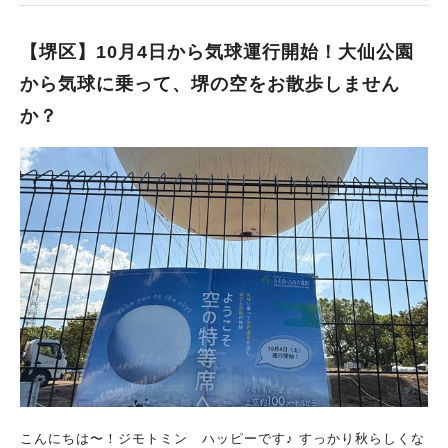
ッグバン 開館時間：10時～17時（入館は16時30分まで） 入館
料：幼児600円、小・中学生800円、大人1100円 休館日：月曜日
（※月曜日が祝日の場合は翌日※年末年始・メンテナンス休館あ
【堺区】10月4日から気球運行開始！大仙公園
り） ■各階にさまざまな展示 堺を代表する屋内遊び場の1つ“堺
から気球に乗って、堺の空をお散歩しません
市立ビッグバン”全館で行われている企画展、「う米(まい)！おコ
か？
メってい稲(いね)！」。 2階では、お米にまつわる豆知識が展示
されています。 3階では、お米に関するアンケートコーナーやク
イズなどが行われています。 4階では、おにぎり屋さんごっこで
遊べたりお米がどうやってできるのか学べたりするとのこと！ ■
大人気のワークショップも！ また、期間中特定日に開催される
ワークショップも見逃せません！ 期間中の土日には、工作ワー
クショップが行われます。 2月11日までの土日には、今年の干支
である『馬』のかぶりものを作れちゃうそう！ 2月14日～4月12
日までの土日では、『キラキラ変身マスク』作りにチャレンジで
きます。 スペースキッチンでは、2月23日（月祝）には米粉パ
ン、3月22日(日)にはおむすびパンのパン教室が開かれます！ な
お、これらに参加するには、チケットを購入する必要がありま
す。先着順で、定員があるのでご注意ください。 お米をもっと
好きになろう！ 堺市立ビッグバンの全館企画展「う米(まい)！お
コメってい稲(いね)！」は、遊びながら学べるイベントです。 豆
こんにちは〜！ジモトミン ハッピーです♪ すっかり秋らしくな