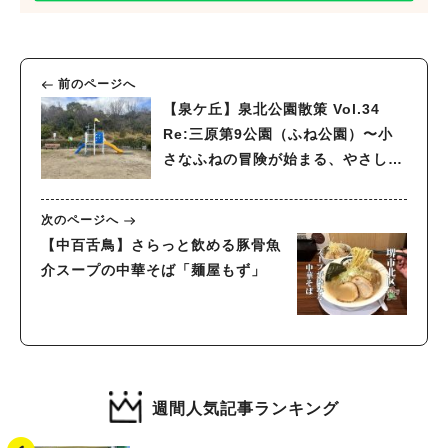
前のページへ
【泉ケ丘】泉北公園散策 Vol.34
Re:三原第9公園（ふね公園）〜小
さなふねの冒険が始まる、やさしい
時間を過ごせる公園〜
次のページへ
【中百舌鳥】さらっと飲める豚骨魚
介スープの中華そば「麺屋もず」
週間人気記事ランキング