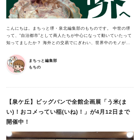
こんにちは。まちっと堺・泉北編集部のもちのです。 中世の堺
って、“自治都市”として商人たちが中心になって動いていたって
知ってましたか？ 海外との交易でにぎわい、世界中のモノが集
まる“貿易都市”でもあったそうです。 今回は、その当時のことを
深く知ることができる展示をご紹介します！ 企画展「世界から
まちっと編集部
堺へ ～中世堺の栄華をたどる～」 会期：2026年1月24日（土）
もちの
～3月15日（日）※2月17日（火）は休館日 時間：9時～18時
（最終入館17時30分） 会場：さかい利晶の杜 2階 企画展示
室 観覧料：一般300円、高校生200円、中学生以下・堺市内在住
65歳以上の方は無料 ※「千利休茶の湯館」「与謝野晶子記念
館」の観覧券で観覧可能 主催：堺市 さかい利晶の杜で行われる
【泉ケ丘】ビッグバンで全館企画展「う米(ま
企画展示では、現在の大道筋より西側、海浜部にあたるエリアに
い)！おコメってい稲(いね)！」が4月12日まで
注目。 発掘で見つかった商人の屋敷や蔵、そこに眠っていた陶
開催中！
磁器から、当時の景観を再現します。 さらに、都市中心部から
出土した各地の陶磁器や、堺商人が持っていた選りすぐりの逸品
も紹介。 中世堺の繁栄の様子を、資料から感じることができま