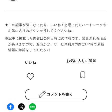
です。 ■ひかりのアトラクション 今年から有料遊具エリアに新
たな演出が加わりました。 芝すべりとおもしろ自転車に、カラ
ー照明機器を導入。 芝すべりの滑走面は虹色に輝き、コース全
体が幻想的な光に包まれます。 おもしろ自転車も多彩な照明で
コースが彩られ、光の中でたっぷり遊べます。 さらに、メリー
★この記事が気になったり、いいね！と思ったらハートマークや
ゴーランドや観覧車などの定番遊具も夜間営業を実施。 昼とは
お気に入りのボタンを押してくださいね。
ひと味違う、光の遊園地を楽しめますよ。 特別な夜のひととき
※記事に掲載した内容は公開日時点の情報です。変更される場合
を 現在ハーベストの丘では、今回ご紹介したもの以外にも、さ
がありますので、お出かけ、サービス利用の際はHP等で最新
まざまな形のイルミネーションが登場中。 昨年よりエリアが拡
情報の確認をしてください
大され、パワーアップしています！ 今の季節だけの、特別な夜
の時間を過ごしてくださいね。 ※画像は全て施設提供
お気に入りに追加
いいね
コメントを書く