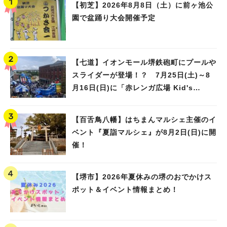
【初芝】2026年8月8日（土）に前ヶ池公
園で盆踊り大会開催予定
【七道】イオンモール堺鉄砲町にプールや
スライダーが登場！？ 7月25日(土)～8
月16日(日)に「赤レンガ広場 Kid's
Water PARK 2026」が開催
【百舌鳥八幡】はちまんマルシェ主催のイ
ベント『夏詣マルシェ』が8月2日(日)に開
催！
【堺市】2026年夏休みの堺のおでかけス
ポット＆イベント情報まとめ！