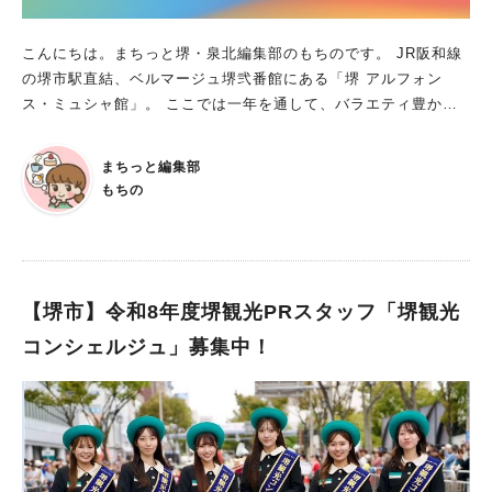
こんにちは。まちっと堺・泉北編集部のもちのです。 JR阪和線
の堺市駅直結、ベルマージュ堺弐番館にある「堺 アルフォン
ス・ミュシャ館」。 ここでは一年を通して、バラエティ豊かな
企画展が次々と開催されています。 今回は、現在開催中の企画
展をご紹介しますよ！ 企画展「ミュシャが夢見たハーモニー」
まちっと編集部
期間：2025年12月6日(土) 〜 2026年3月29日(日) 時間：9:30～1
もちの
7:15（入館は16：30まで） 休館日：月曜日（休日の場合は開
館）、休日の翌日（2月24日）※ただし、2月9日・2月12日・2月
23日は開館 入館料：＜一般＞510円＜高校生・大学生＞310円※
要学生証提示＜小学生・中学生＞100円 ※小学生未満は無料。 ※
堺市内にお住まいの満６５歳以上の方と介助（必要な場合）の方
【堺市】令和8年度堺観光PRスタッフ「堺観光
は無料。（公的証明書提示必要） ※障害者手帳等をお持ちの方
コンシェルジュ」募集中！
と介助の方は無料。（障害者手帳等提示必要） ※20人以上の団
体は割引料金適用 ※その他各種提携割引制度があります。詳し
くはお問い合わせください。 ■調和ーミュシャがめざした作品と
世界を探る 今回の展示では、「調和」がテーマ。 音や色、自然
など、身のまわりにはさまざまな「調和」があり、それらは人に
心地よさをもたらす大切な要素となります。 華やかな女性像で