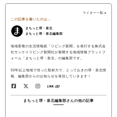
ライター一覧
この記事を書いたのは…
まちっと堺・泉北
まちっと堺・泉北編集部
地域密着の生活情報紙「リビング新聞」を発行する株式会
社サンケイリビング新聞社が展開する地域情報プラットフ
ォーム「まちっと堺・泉北」の編集部です。
人気のキーワード
50年以上地域で培った取材力で、とっておきの堺・泉北情
報、編集部からのお知らせを発信していきます！
#泉ヶ丘駅
#栂・美木多駅
#光明池駅
#なかもず駅
#深井駅
#ランチ
#カフェ
#あなたはどっち？
まちっと堺・泉北編集部さんの他の記事