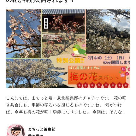
の花が特別公開されます！
こんにちは。まちっと堺・泉北編集部のチャチャです。 花の咲
き具合にも、季節の移ろいを感じるものですよね。 気がつけ
ば、今年も梅の花が咲く季節になりました。 今回は、そんな梅
の花の魅力をゆったり味わえるイベントをご紹介します。 梅の
花 特別公開 開園日：2026年2月の土日祝 （2月7日
まちっと編集部
(土)、8日(日)、11日(水祝)、14日(土)、15日(日)、21日(土)、22
チャチャ