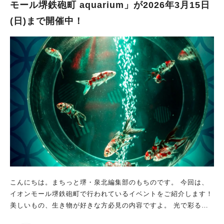
画像は全て施設提供
モール堺鉄砲町 aquarium」が2026年3月15日
は、(公社)堺観光コンベンション協会のHPのPDFをご覧くださ
(日)まで開催中！
い。 堺の魅力を発信しよう！ 歴史も文化もグルメも、とても魅
力的な街“堺”。 そんな堺の魅力を、あなたの言葉で発信してみま
せんか。 あなたの“堺愛”を、ぜひ応募という形で届けてみてくだ
さい！ ※画像は(公社)堺観光コンベンション協会提供
こんにちは。まちっと堺・泉北編集部のもちのです。 今回は、
イオンモール堺鉄砲町で行われているイベントをご紹介します！
美しいもの、生き物が好きな方必見の内容ですよ。 光で彩る金
魚のアクアリウム 「イオンモール堺鉄砲町 aquarium」 日程：2