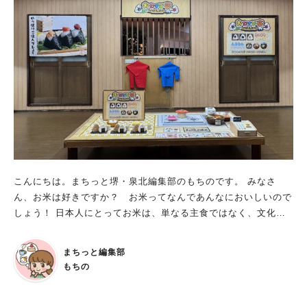
す。 中世堺の様子を知ろう さかい利晶の杜で開催される企画展
では、中世堺の繁栄の様子を知ることができます。 わたしたち
の住むまちの歴史を学んでみませんか？ 関連イベントも開かれ
るので、ぜひチェックしてくださいね。 ※画像は施設提供
こんにちは。まちっと堺・泉北編集部のもちのです。 みなさ
ん、お米は好きですか？ お米ってなんであんなにおいしいので
しょう！ 日本人にとってお米は、単なる主食ではなく、文化や
歴史にも深く関わっていますよね。 そんなお米の魅力を再発見
できるイベントが、堺市立ビッグバンで開催中とのこと！ この
まちっと編集部
企画展を見たら、お米について考えるキッカケになるでしょう。
もちの
全館企画展「う米(まい)！おコメってい稲(いね)！」 開催期間：
2025年11月26日(水)～2026年4月12日(日)まで 場所：堺市立ビ