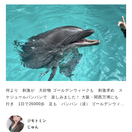
7：00)の入園チケットではイルミネーションを観覧できません
※ハーベストの丘は 17：00 で一度完全閉園となるためイルミネ
ーション開始まで園内に残ることはできません ※開催時間中、
動物エリアは完全閉鎖されます ハーベストの丘のイルミネーシ
ョンイベントは、今年で4年目。 毎年大人気の15ｍ超のメタセコ
イアや、シャンパンゴールドの吊り橋、傾斜地を活かした演出な
ど、ロマンチックな景色を楽しめます。 園内では、カピバラや
羊などの動物をモチーフにした牧場エリアも登場し、ほっこりと
した雰囲気に包まれます。 さらに今年は、これまで夜間閉鎖さ
れていた「村のエリア」の一部を新たに開放。 遊びの場が広が
り、ライトアップされたドッグランも登場することで、大人も子
どもも、そしてワンちゃんも一緒に楽しめるイベントにパワーア
ップしています。 ■はじまりの牧場 ジャージー牛にヤギ、ヒツ
何より 刺激が 大好物 ゴールデンウィークも 刺激求め ス
ジ、そしてカピバラ！ 実際に園内で暮らす動物たちが、光のモ
ケジュールパンパンで 楽しみました！ 大阪・関西万博にも
チーフになって登場しています。 牧場をイメージしたエリアで
行き 1日で26000歩 足も パンパン（涙） ゴールデンウィー
は、約10万球のグリーンLEDがキラキラ輝いて、光る草原をお散
ク明けは 仕事も 忙しく お疲れモード 癒されたい・・・・
歩している気分に！ ■うずまきトンネル 五色の光がうずまき、
こんな私も 満足できる 刺激＆癒しの施設 2025年3月25日
トンネル内を虹色に彩る、幻想的な“うずまきトンネル”。 まるで
ジモトミン
堺にオープン！ その名は・・・ ノアドルフィンドーム！！！
光に包み込まれるような感覚を味わえる、没入感たっぷりの演出
じゅん