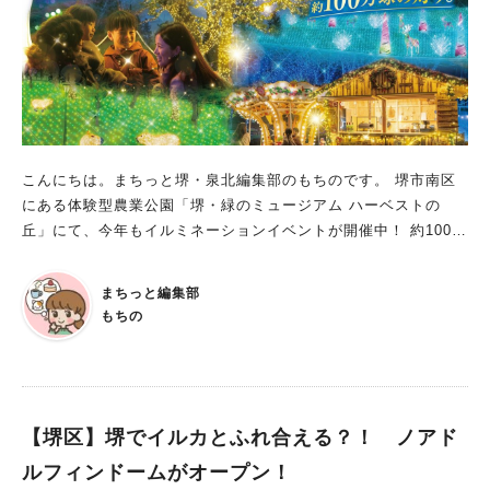
こんにちは。まちっと堺・泉北編集部のもちのです。 堺市南区
にある体験型農業公園「堺・緑のミュージアム ハーベストの
丘」にて、今年もイルミネーションイベントが開催中！ 約100万
球のロマンチックな光の中で、過ごしてみませんか？ 「Wonder
Night Hill 2025」 開催期間：2025年10月31日(金)～2026年2月2
まちっと編集部
3日(月)の特定日 営業時間：17時45分～21時00分（最終受付20
もちの
時30分） 料 金：大人(中学生以上) 1,500 円 ／ 子ども(4 歳以
上) 800 円 ／ ワンちゃん 600 円 場 所：ハーベストの丘「街の
エリア」全域・「村のエリア」一部 ※12 月の金曜日・土曜日・
日曜日・23～25 日は、大人 1,800 円 ※障がい者手帳の割引あ
り ※年間パスポート割引あり ※ワンちゃんの入園には 1 年以内
【堺区】堺でイルカとふれ合える？！ ノアド
に接種した「5 種以上の混合ワクチン」「狂犬病ワクチン」 の
ルフィンドームがオープン！
接種証明書が必要。その他利用規約あり ※通常営業(10：00～1