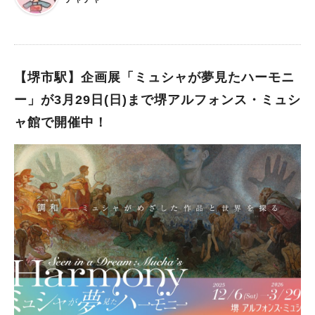
日(日)、23日(月祝)、28日(土)） 場所：浜寺公園 ばら庭園 時
間：ばら庭園の開園時間 入園料：無料 浜寺公園のばら庭園内に
ある、おすすめの梅の花スポットが、この時期だけ特別に公開さ
れます！ まだまだ冷たい空気の季節ですが、梅の可憐な花がひ
と足早く春の気配を運んでくれていますよ。 梅の季節を満喫し
【堺市駅】企画展「ミュシャが夢見たハーモニ
よう 春ばらや秋ばらで、毎年楽しませてくれる“浜寺公園のばら
ー」が3月29日(日)まで堺アルフォンス・ミュシ
庭園”。 今だけ、梅の花を楽しむことができます！ ぜひ、梅の花
ャ館で開催中！
を愛でて、春の訪れを感じてみてはいかがでしょうか？ ※画像
は施設提供