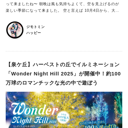
知識コーナーや体験型の企画もあるので、ぜひ参加してください
って来ましたね〜 朝晩は風も気持ちよくて、空を見上げるのが
ね。 ビッグバンに行ったら、もっとお米が好きになること間違
楽しい季節になって来ました。 空と言えば 10月4日から、大仙
いなしです！ ※画像は全て施設提供
公園で気球が 運行開始されます。 地上約100mから、堺の街並
みや仁徳天皇陵古墳を始めとする世界遺産・百舌鳥古墳群などを
ジモトミン
空の上から眺めてみませんか？ 【おおさか堺バルーン】 都市部
ハッピー
で運行する唯一ヘリウム型気球体験
【泉ケ丘】ハーベストの丘でイルミネーション
「Wonder Night Hill 2025」が開催中！約100
万球のロマンチックな光の中で遊ぼう