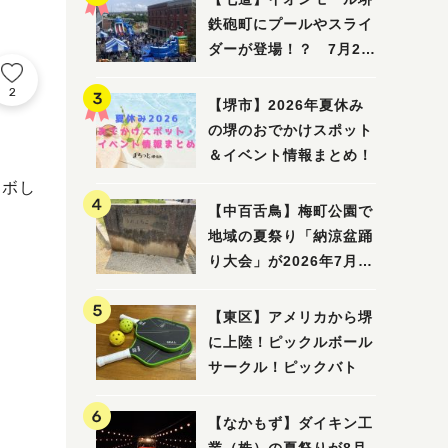
鉄砲町にプールやスライ
ダーが登場！？ 7月25
日(土)～8月16日(日)に
2
「赤レンガ広場 Kid's
【堺市】2026年夏休み
Water PARK 2026」が
の堺のおでかけスポット
開催
＆イベント情報まとめ！
ラボし
【中百舌鳥】梅町公園で
地域の夏祭り「納涼盆踊
り大会」が2026年7月26
日(日)に開催！
【東区】アメリカから堺
に上陸！ピックルボール
サークル！ピックバト
【なかもず】ダイキン工