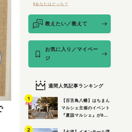
#あなたはどっち？
教えたい／教えて
お気に入り／マイペー
ジ
週間人気記事ランキング
【百舌鳥八幡】はちまん
で
マルシェ主催のイベント
『夏詣マルシェ』が8月2
日(日)に開催！
【七道】イオンモール堺