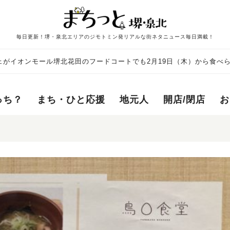
毎日更新！堺・泉北エリアのジモトミン発リアルな街ネタニュース毎日満載！
ェがイオンモール堺北花田のフードコートでも2月19日（木）から食べ
っち？
まち・ひと応援
地元人
開店/閉店
お