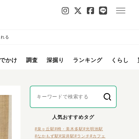
られる
でかけ
調査
深掘り
ランキング
くらし
人気おすすめタグ
#泉ヶ丘駅
#栂・美木多駅
#光明池駅
#なかもず駅
#深井駅
#ランチ
#カフェ