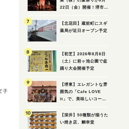
業（株）の夏祭りが8月
22日（金）開催！堺市北
区で愛される大賑わいの
納涼祭
【北花田】蔵前町にスギ
薬局が近日オープン予定
【初芝】2026年8月8日
（土）に前ヶ池公園で盆
踊り大会開催予定
【堺東】エレガントな雰
て子
囲気の「Cafe LOVE
it」で、美味しいコーヒ
ーはいかがでしょうか？
【深井】50種類が揃うた
い焼き店、鯛幸堂