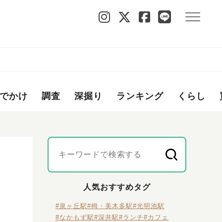
でかけ
調査
深掘り
ランキング
くらし
人気おすすめタグ
#泉ヶ丘駅
#栂・美木多駅
#光明池駅
#なかもず駅
#深井駅
#ランチ
#カフェ