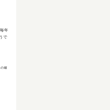
毎年
うで
報の確