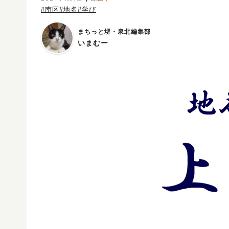
#南区
#地名
#学び
まちっと堺・泉北編集部
いまむー