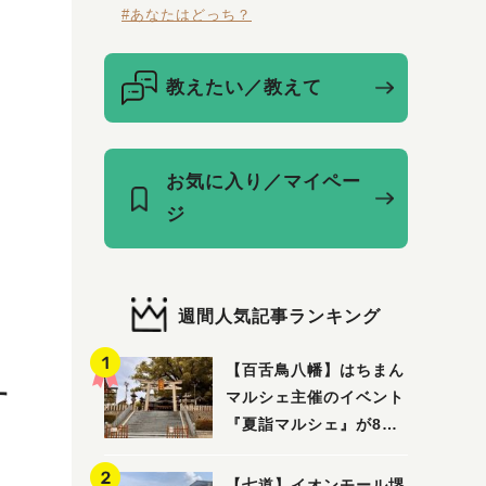
#あなたはどっち？
教えたい／教えて
お気に入り／マイペー
ジ
週間人気記事ランキング
【百舌鳥八幡】はちまん
す
マルシェ主催のイベント
『夏詣マルシェ』が8月2
日(日)に開催！
【七道】イオンモール堺