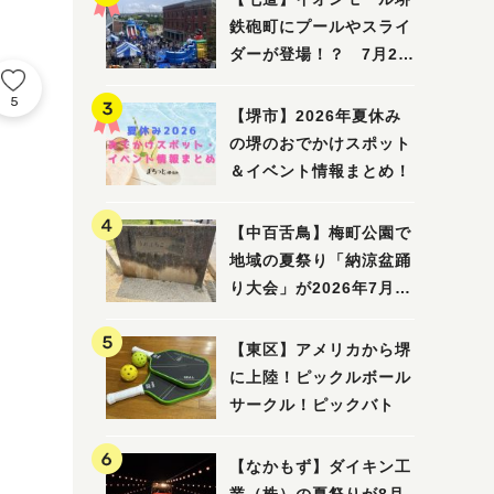
鉄砲町にプールやスライ
ダーが登場！？ 7月25
日(土)～8月16日(日)に
5
「赤レンガ広場 Kid's
【堺市】2026年夏休み
Water PARK 2026」が
の堺のおでかけスポット
開催
＆イベント情報まとめ！
【中百舌鳥】梅町公園で
地域の夏祭り「納涼盆踊
り大会」が2026年7月26
日(日)に開催！
【東区】アメリカから堺
に上陸！ピックルボール
サークル！ピックバト
【なかもず】ダイキン工