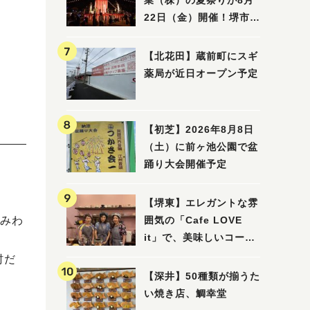
業（株）の夏祭りが8月
22日（金）開催！堺市北
区で愛される大賑わいの
納涼祭
【北花田】蔵前町にスギ
薬局が近日オープン予定
【初芝】2026年8月8日
（土）に前ヶ池公園で盆
踊り大会開催予定
【堺東】エレガントな雰
囲気の「Cafe LOVE
みわ
it」で、美味しいコーヒ
ーはいかがでしょうか？
村だ
【深井】50種類が揃うた
い焼き店、鯛幸堂