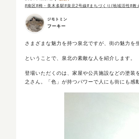
#南区
#栂・美木多駅
#泉北2号線
#まちづくり/地域活性
#教
ジモトミン
フーキー
さまざまな魅力を持つ泉北ですが、街の魅力を
ということで、泉北の素敵な人を紹介します。
登場いただくのは、家屋や公共施設などの塗装
之さん。「色」が持つパワーで人にも街にも感