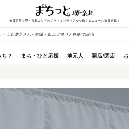
毎日更新！堺・泉北エリアのジモトミン発リアルな街ネタニュース毎日満載！
all・上山浩之さん＜前編＞原点は“彩りと感動”の記憶
っち？
まち・ひと応援
地元人
開店/閉店
お