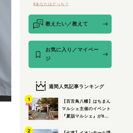
#あなたはどっち？
教えたい／教えて
お気に入り／マイペー
ジ
週間人気記事ランキング
【百舌鳥八幡】はちまん
マルシェ主催のイベント
『夏詣マルシェ』が8月2
日(日)に開催！
【七道】イオンモール堺