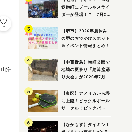
鉄砲町にプールやスライ
ダーが登場！？ 7月25
日(土)～8月16日(日)に
9
「赤レンガ広場 Kid's
【堺市】2026年夏休み
Water PARK 2026」が
の堺のおでかけスポット
開催
＆イベント情報まとめ！
【中百舌鳥】梅町公園で
上山浩
地域の夏祭り「納涼盆踊
り大会」が2026年7月26
日(日)に開催！
【東区】アメリカから堺
に上陸！ピックルボール
サークル！ピックバト
【なかもず】ダイキン工