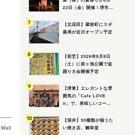
業（株）の夏祭りが8月
22日（金）開催！堺市北
区で愛される大賑わいの
納涼祭
【北花田】蔵前町にスギ
薬局が近日オープン予定
【初芝】2026年8月8日
（土）に前ヶ池公園で盆
踊り大会開催予定
【堺東】エレガントな雰
囲気の「Cafe LOVE
it」で、美味しいコーヒ
ーはいかがでしょうか？
【深井】50種類が揃うた
い焼き店、鯛幸堂
all