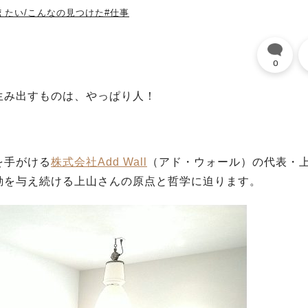
えたい/こんなの見つけた
#仕事
0
生み出すものは、やっぱり人！
を手がける
株式会社Add Wall
（アド・ウォール）の代表・
動を与え続ける上山さんの原点と哲学に迫ります。