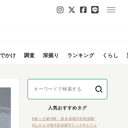
でかけ
調査
深掘り
ランキング
くらし
人気おすすめタグ
#泉ヶ丘駅
#栂・美木多駅
#光明池駅
#なかもず駅
#深井駅
#ランチ
#カフェ