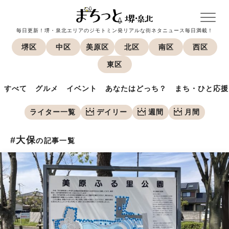
毎日更新！堺・泉北エリアのジモトミン発リアルな街ネタニュース毎日満載！
堺区
中区
美原区
北区
南区
西区
東区
すべて
グルメ
イベント
あなたはどっち？
まち・ひと応援
ライター一覧
デイリー
週間
月間
#大保
の記事一覧