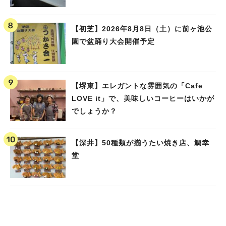
人気のキーワード
【初芝】2026年8月8日（土）に前ヶ池公
園で盆踊り大会開催予定
#泉ヶ丘駅
#栂・美木多駅
#光明池駅
#なかもず駅
#深井駅
#ランチ
#カフェ
#あなたはどっち？
【堺東】エレガントな雰囲気の「Cafe
LOVE it」で、美味しいコーヒーはいかが
でしょうか？
【深井】50種類が揃うたい焼き店、鯛幸
堂