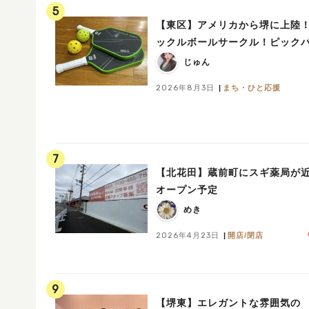
5
【東区】アメリカから堺に上陸
ックルボールサークル！ピック
じゅん
2026年8月3日
まち・ひと応援
7
【北花田】蔵前町にスギ薬局が
オープン予定
めき
2026年4月23日
開店/閉店
9
【堺東】エレガントな雰囲気の