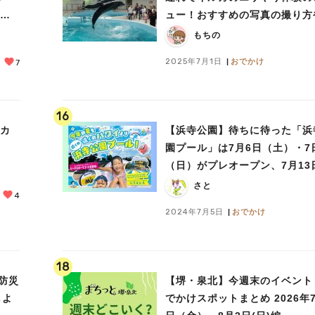
いよ
ュー！おすすめの写真の撮り方
っと楽しむポイントも
もちの
2025年7月1日
おでかけ
7
16
ォカ
【浜寺公園】待ちに待った「浜
園プール」は7月6日（土）・7
（日）がプレオープン、7月13
（土）〜8月25日（日）に営業
さと
4
定！
2024年7月5日
おでかけ
18
）防災
【堺・泉北】今週末のイベント
しよ
でかけスポットまとめ 2026年7