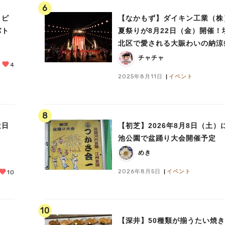
6
！ピ
【なかもず】ダイキン工業（株
バト
夏祭りが8月22日（金）開催！
北区で愛される大賑わいの納涼
チャチャ
4
2025年8月11日
イベント
8
近日
【初芝】2026年8月8日（土）
池公園で盆踊り大会開催予定
めき
2026年8月5日
イベント
10
10
【深井】50種類が揃うたい焼