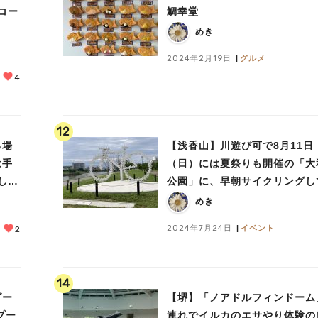
鯛幸堂
めき
2024年2月19日
グルメ
4
12
る場
【浅香山】川遊び可で8月11日
は手
（日）には夏祭りも開催の「大
しも
公園」に、早朝サイクリングし
ました
めき
2024年7月24日
イベント
2
14
ダー
【堺】「ノアドルフィンドーム
プー
連れでイルカのエサやり体験の