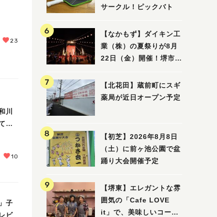
サークル！ピックバト
【なかもず】ダイキン工
23
業（株）の夏祭りが8月
22日（金）開催！堺市北
区で愛される大賑わいの
納涼祭
【北花田】蔵前町にスギ
薬局が近日オープン予定
和川
てき
【初芝】2026年8月8日
（土）に前ヶ池公園で盆
10
踊り大会開催予定
【堺東】エレガントな雰
囲気の「Cafe LOVE
」子
it」で、美味しいコーヒ
レビ