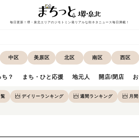
毎日更新！堺・泉北エリアのジモトミン発リアルな街ネタニュース毎日満載！
中区
美原区
北区
南区
西区
っち？
まち・ひと応援
地元人
開店/閉店
お
一覧
デイリー
ランキング
週間
ランキング
月間