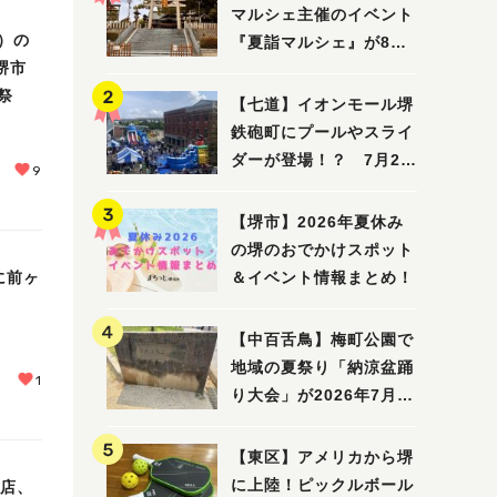
マルシェ主催のイベント
）の
『夏詣マルシェ』が8月2
堺市
日(日)に開催！
祭
【七道】イオンモール堺
鉄砲町にプールやスライ
ダーが登場！？ 7月25
9
日(土)～8月16日(日)に
「赤レンガ広場 Kid's
【堺市】2026年夏休み
Water PARK 2026」が
の堺のおでかけスポット
開催
に前ヶ
＆イベント情報まとめ！
【中百舌鳥】梅町公園で
地域の夏祭り「納涼盆踊
1
り大会」が2026年7月26
日(日)に開催！
【東区】アメリカから堺
に上陸！ピックルボール
き店、