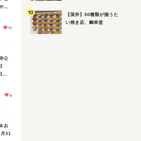
ーはいかがでしょうか？
やも
【深井】50種類が揃うた
い焼き店、鯛幸堂
11
寺公
日
日
決
6
＆お
月31