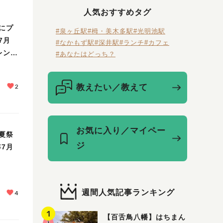
人気おすすめタグ
にプ
#泉ヶ丘駅
#栂・美木多駅
#光明池駅
7月
#なかもず駅
#深井駅
#ランチ
#カフェ
赤レンガ
#あなたはどっち？
6」が
教えたい／教えて
2
お気に入り／マイペー
夏祭
ジ
年7月
週間人気記事ランキング
4
【百舌鳥八幡】はちまん