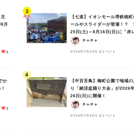
ェ主
【七道】イオンモール堺鉄砲町
8月
ールやスライダーが登場！？ 
25日(土)～8月16日(日)に「
広場 Kid's Water PARK 202
チャチャ
開催
2026年7月29日
イベント
5
4
でか
【中百舌鳥】梅町公園で地域の
め！
り「納涼盆踊り大会」が2026
26日(日)に開催！
チャチャ
3
2026年7月24日
イベント