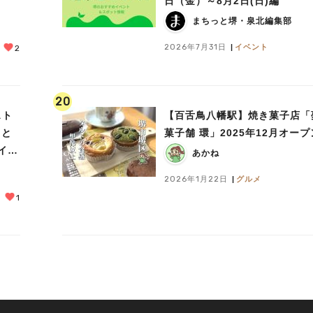
日（金）～8月2日(日)編
まちっと堺・泉北編集部
2026年7月31日
イベント
2
20
スト
【百舌鳥八幡駅】焼き菓子店「
まと
菓子舗 環」2025年12月オープ
イベ
あかね
2026年1月22日
グルメ
1