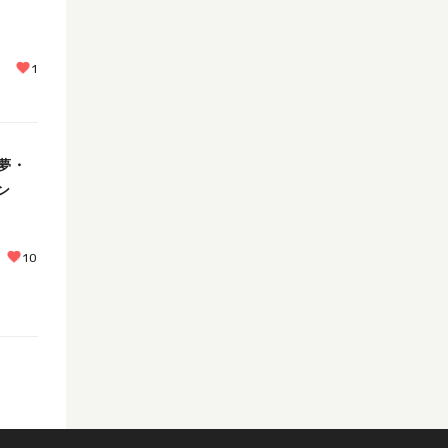
1
夢・
ン
10