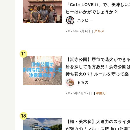
「Cafe LOVE it」で、美味しいコー
ヒーはいかがでしょうか？
ハッピー
2026年8月4日
グルメ
11
【浜寺公園】堺市で花火ができ
所を探してる方必見！浜寺公園
持ち花火OK！ルールを守って楽
う
もちの
2025年6月22日
深掘り
13
【栂・美木多】大迫力のスライ
が魅力の「マルエス堺 原山公園