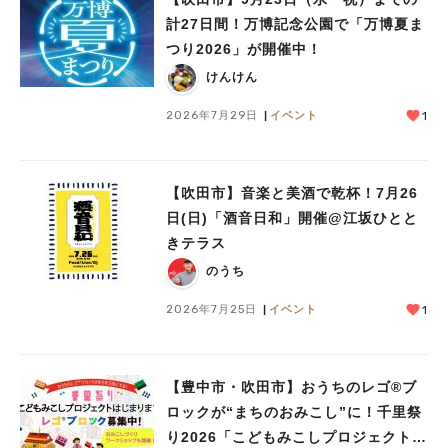
計27日間！万博記念公園で「万博夏ま
つり2026」が開催中！
けんけん
2026年7月29日
イベント
1
【吹田市】音楽と美酒で乾杯！7月26
日(日)「酒音日和」開催@江坂ひとと
きテラス
のうち
2026年7月25日
イベント
1
【豊中市・吹田市】おうちのレゴ®ブ
ロックが“まちのおみこし”に！千里祭
り2026「こどもみこしプロジェクト」