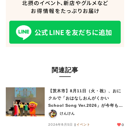
関連記事
【茨木市】8月11日（火・祝）、おに
クルで「おはなしおんがくかい
School Song Ver.2026」が今年も開
催！テーマは「学校」♪
けんけん
人気のキーワード
2026年8月5日
イベント
0