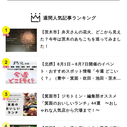
週間人気記事ランキング
【茨木市】弁天さんの花火、どこから見え
た？今年は茨木のあちこちを巡ってみまし
た！
【北摂】8月1日～8月7日開催のイベン
ト・おすすめスポット情報「今週 どこい
く？」（豊中・箕面・吹田・池田・茨木・
高槻）
【箕面市】ジモトミン・編集部オススメ
「箕面のおいしいランチ」44選 〜おし
ゃれな人気店から穴場まで！〜