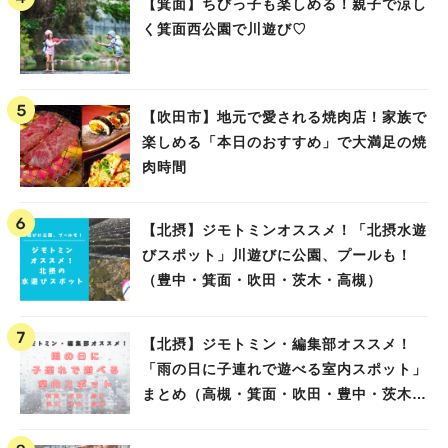
【箕面】ちびっ子も楽しめる！親子で涼し
く箕面西公園で川遊び♡
【吹田市】地元で愛される焼肉店！家族で
楽しめる「本日のおすすめ」で大満足の焼
肉時間
【北摂】ジモトミンオススメ！「北摂水遊
びスポット」川遊びに公園、プールも！
（豊中・箕面・吹田・茨木・高槻）
【北摂】ジモトミン・編集部オススメ！
「雨の日に子連れで遊べる室内スポット」
まとめ（高槻・箕面・吹田・豊中・茨木・
池田）