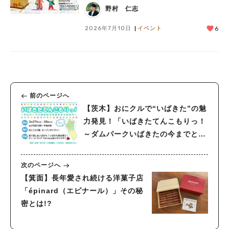
が始まります！！
野村 仁志
2026年7月10日
イベント
6
前のページへ
【茨木】おにクルで“いばきた”の魅
力発見！「いばきたてんこもりっ！
～ダムパークいばきたの今までとこ
れから～」3月27日（水）・28日
（木）開催
次のページへ
【箕面】長年愛され続ける洋菓子店
「épinard（エピナール）」その秘
密とは!?