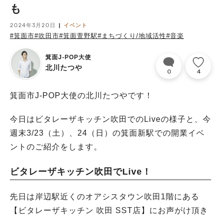
も
2024年3月20日
イベント
#箕面市
#吹田市
#箕面萱野駅
#まちづくり/地域活性
#音楽
箕面J-POP大使
北川たつや
0
4
箕面市J-POP大使の北川たつやです！
今日はビタレーザキッチン吹田でのLiveの様子と、今
週末3/23（土）、24（日）の箕面新駅での開業イベ
ントのご紹介をします。
ビタレーザキッチン吹田でLive！
先日は岸辺駅近くのオアシスタウン吹田1階にある
【ビタレーザキッチン 吹田 SST店】にお声がけ頂き