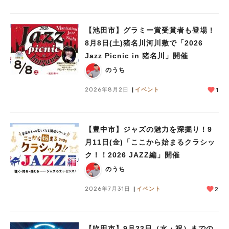
#今週どこいく？
#自然とふれあう
#ランチ
#カフェ
#まとめ
#教えたい／教えて投稿記事
#大阪学院大 商品開発プロジェクト
#あなたはどっち？
【池田市】グラミー賞受賞者も登場！
8月8日(土)猪名川河川敷で「2026
Jazz Picnic in 猪名川」開催
のうち
2026年8月2日
イベント
1
【豊中市】ジャズの魅力を深掘り！9
月11日(金)「ここから始まるクラシッ
ク！！2026 JAZZ編」開催
のうち
2026年7月31日
イベント
2
【吹田市】9月23日（水・祝）までの