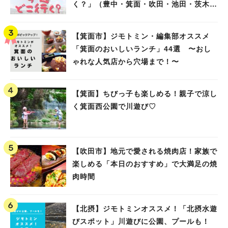
く？」（豊中・箕面・吹田・池田・茨木・
高槻）
【箕面市】ジモトミン・編集部オススメ
「箕面のおいしいランチ」44選 〜おし
ゃれな人気店から穴場まで！〜
【箕面】ちびっ子も楽しめる！親子で涼し
く箕面西公園で川遊び♡
【吹田市】地元で愛される焼肉店！家族で
楽しめる「本日のおすすめ」で大満足の焼
肉時間
【北摂】ジモトミンオススメ！「北摂水遊
びスポット」川遊びに公園、プールも！