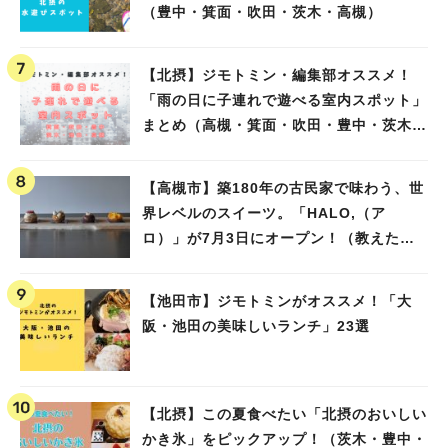
（豊中・箕面・吹田・茨木・高槻）
【北摂】ジモトミン・編集部オススメ！
「雨の日に子連れで遊べる室内スポット」
まとめ（高槻・箕面・吹田・豊中・茨木・
池田）
【高槻市】築180年の古民家で味わう、世
界レベルのスイーツ。「HALO,（ア
ロ）」が7月3日にオープン！（教えたい/
教えて）
【池田市】ジモトミンがオススメ！「大
阪・池田の美味しいランチ」23選
【北摂】この夏食べたい「北摂のおいしい
かき氷」をピックアップ！（茨木・豊中・