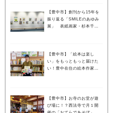
【豊中市】創刊から15年を
振り返る「SMILEのあゆみ
展」 表紙画家・杉本千佳
さんの思いとともに
【豊中市】「絵本は楽し
い」をもっともっと届けた
い！豊中在住の絵本作家・
きどまやさん
人気のキーワード
【豊中市】お寺のお堂が遊
#今週どこいく？
#自然とふれあう
#ランチ
#カフェ
#まとめ
び場に！？西法寺で月１開
#教えたい／教えて投稿記事
#大阪学院大 商品開発プロジェクト
催の「おてらであそぼ」に
#あなたはどっち？