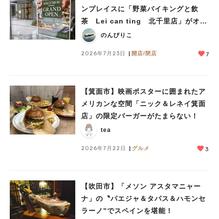
ンプレイスに「野菜バイキングと飲
茶 Lei can ting 北千里店」がオー
プン予定！
のんびりこ
2026年7月23日
開店/閉店
7
【箕面市】映画ポスターに囲まれたア
メリカンな空間「ニック＆レネイ箕面
店」の限定バーガーがたまらない！
tea
2026年7月22日
グルメ
3
【吹田市】「メソン アスタマニャー
ナ」の〝パエジャ＆タパス＆ハモンセ
ラーノ”でスペインを堪能！