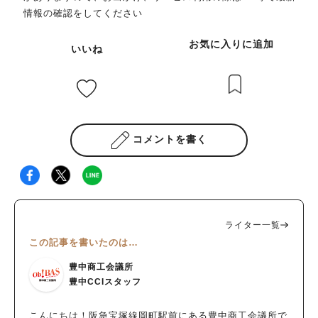
情報の確認をしてください
お気に入りに追加
いいね
コメントを書く
人気のキーワード
#今週どこいく？
#自然とふれあう
#ランチ
#カフェ
#まとめ
#教えたい／教えて投稿記事
#大阪学院大 商品開発プロジェクト
#あなたはどっち？
ライター一覧
この記事を書いたのは…
豊中商工会議所
豊中CCIスタッフ
こんにちは！阪急宝塚線岡町駅前にある豊中商工会議所で