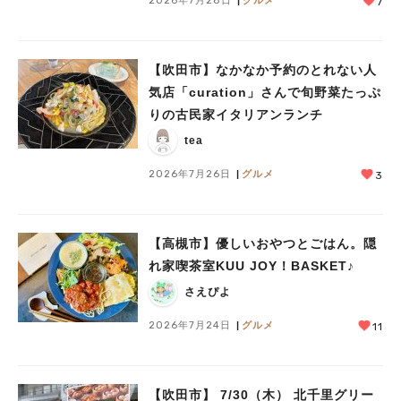
2026年7月28日
グルメ
7
【吹田市】なかなか予約のとれない人
気店「curation」さんで旬野菜たっぷ
りの古民家イタリアンランチ
tea
2026年7月26日
グルメ
3
【高槻市】優しいおやつとごはん。隠
れ家喫茶室KUU JOY！BASKET♪
さえぴよ
2026年7月24日
グルメ
11
【吹田市】 7/30（木） 北千里グリー