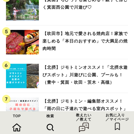
く箕面西公園で川遊び♡
【吹田市】地元で愛される焼肉店！家族で
楽しめる「本日のおすすめ」で大満足の焼
肉時間
【北摂】ジモトミンオススメ！「北摂水遊
びスポット」川遊びに公園、プールも！
（豊中・箕面・吹田・茨木・高槻）
【北摂】ジモトミン・編集部オススメ！
「雨の日に子連れで遊べる室内スポット」
教えたい
お気に入り
まとめ（高槻・箕面・吹田・豊中・茨木・
TOP
検索
／教えて
／マイページ
池田）