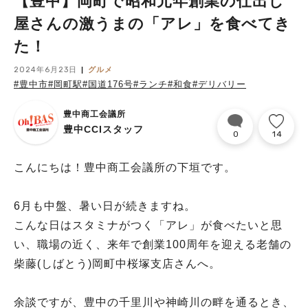
【豊中】岡町で昭和元年創業の仕出し
屋さんの激うまの「アレ」を食べてき
た！
2024年6月23日
グルメ
#豊中市
#岡町駅
#国道176号
#ランチ
#和食
#デリバリー
豊中商工会議所
豊中CCIスタッフ
0
14
こんにちは！豊中商工会議所の下垣です。
6月も中盤、暑い日が続きますね。
こんな日はスタミナがつく「アレ」が食べたいと思
い、職場の近く、来年で創業100周年を迎える老舗の
柴藤(しばとう)岡町中桜塚支店さんへ。
余談ですが、豊中の千里川や神崎川の畔を通るとき、