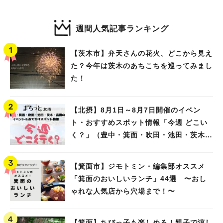
週間人気記事ランキング
【茨木市】弁天さんの花火、どこから見え
た？今年は茨木のあちこちを巡ってみまし
た！
【北摂】8月1日～8月7日開催のイベン
ト・おすすめスポット情報「今週 どこい
く？」（豊中・箕面・吹田・池田・茨木・
高槻）
【箕面市】ジモトミン・編集部オススメ
「箕面のおいしいランチ」44選 〜おし
ゃれな人気店から穴場まで！〜
【箕面】ちびっ子も楽しめる！親子で涼し