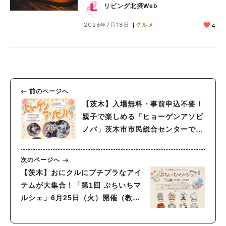
リビング北摂Web
2026年7月18日
グルメ
4
前のページへ
【茨木】入場無料・事前申込不要！
親子で楽しめる「ヒョーゲンアソビ
ノバ」茨木市市民総合センターで6
月28日（金）開催
次のページへ
【茨木】おにクルにプチプラなアイ
テムが大集合！「第1回 ぷちいちマ
ルシェ」6月25日（火）開催（教え
たい／教えて）