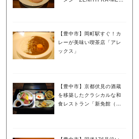
日の丸(ゼニスラーメン ヒノ
マル)」
【豊中市】岡町駅すぐ！カ
レーが美味い喫茶店「アレ
ックス」
【豊中市】京都伏見の酒蔵
を移築したクラシカルな和
食レストラン「新免館（し
んめんかん）」