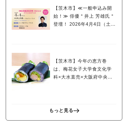
【茨木市】≪一般申込み開
始！≫ 俳優＂井上 芳雄氏＂
登壇！ 2026年4月4日（土）
梅花女子大学 舞台芸術表現
学科 開設記念スペシャルイ
ベント
【茨木市】今年の恵方巻
は、梅花女子大学食文化学
科×大水直売×大阪府中央卸
売市場のコラボ商品「海老
チリ＆海老タル」の2種食べ
比べはいかが？！
もっと見る