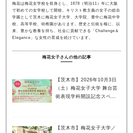
梅花は梅花女学校を前身とし、1878（明治11）年に大阪
で初めての女学校して開校。キリスト教主義の女子の総合
学園として茨木に梅花女子大学、大学院、豊中に梅花中学
校、高等学校、幼稚園があります。歴史と伝統を糧に、以
来、豊かな教養を持ち、社会に貢献できる「Challenge＆
Elegance」な女性の育成を続けています。
梅花女子さんの他の記事
【茨木市】2026年10月3日
（土）梅花女子大学 舞台芸
術表現学科開設記念スペシ
ャルイベント開催！ 俳優≪
望海風斗氏≫が特別講師と
して登壇！
【茨木市】梅花女子大学／