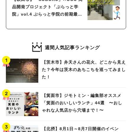
品開発プロジェクト「ぶらっと学
院」vol.4 ぶらっと学院の前期最終
発表
週間人気記事ランキング
【茨木市】弁天さんの花火、どこから見え
た？今年は茨木のあちこちを巡ってみまし
た！
【箕面市】ジモトミン・編集部オススメ
「箕面のおいしいランチ」44選 〜おし
ゃれな人気店から穴場まで！〜
【北摂】8月1日～8月7日開催のイベン