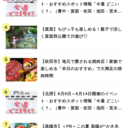
ト・おすすめスポット情報「今週 どこい
く？」（豊中・箕面・吹田・池田・茨木・
高槻）
【箕面】ちびっ子も楽しめる！親子で涼し
く箕面西公園で川遊び♡
【吹田市】地元で愛される焼肉店！家族で
楽しめる「本日のおすすめ」で大満足の焼
肉時間
【北摂】8月8日～8月14日開催のイベン
ト・おすすめスポット情報「今週 どこい
く？」（豊中・箕面・吹田・池田・茨木・
高槻）
【高槻市】＜PR＞この夏 高槻が“かき氷