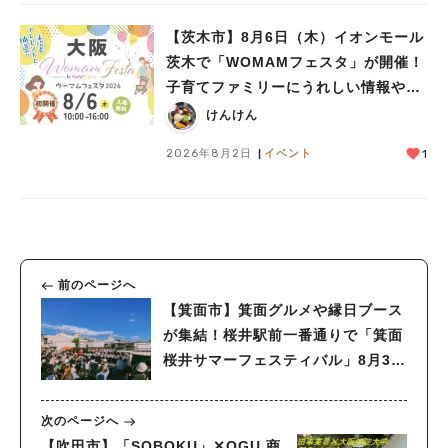
【茨木市】8月6日（木）イオンモール
茨木で「WOMAMフェスタ」が開催！
子育てファミリーにうれしい情報やプ
人気のキーワード
レゼントがいっぱい♪
けんけん
#今週どこいく？
#自然とふれあう
#ランチ
#カフェ
#まとめ
#教えたい／教えて投稿記事
#大阪学院大 商品開発プロジェクト
2026年8月2日
イベント
1
#あなたはどっち？
前のページへ
【箕面市】箕面グルメや縁日ブース
が集結！桜井駅前一番通りで「箕面
桜井サマーフェスティバル」8月3日
（土）・4日（日）開催
次のページへ
【吹田市】「SOBOKU」✕OGU 商