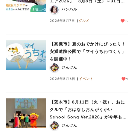
エア2026」 8月8日（土）～31日
（月）
バンハル
2026年8月7日
グルメ
5
【高槻市】夏のおでかけにぴったり！
安満遺跡公園で「マイうちわづくり」
を開催中！
けんけん
2026年8月6日
イベント
1
【茨木市】8月11日（火・祝）、おに
クルで「おはなしおんがくかい
School Song Ver.2026」が今年も開
催！テーマは「学校」♪
けんけん