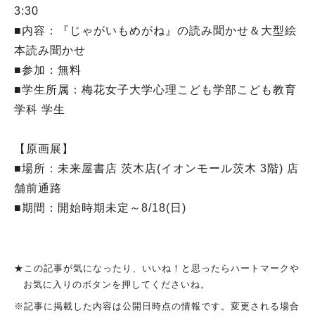
3:30
■内容：『じゃがいもめがね』の読み聞かせ＆大型絵
本読み聞かせ
■参加：無料
■学生所属：梅花女子大学心理こども学部こども教育
学科 学生
【原画展】
■場所：未来屋書店 茨木店(イオンモール茨木 3階) 店
舗前通路
■期間：開始時期未定～8/18(日)
★この記事が気になったり、いいね！と思ったらハートマークや
お気に入りのボタンを押してくださいね。
※記事に掲載した内容は公開日時点の情報です。変更される場合