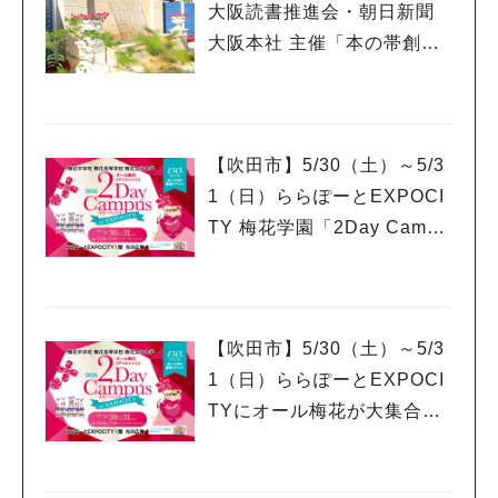
大阪読書推進会・朝日新聞
大阪本社 主催「本の帯創作
コンクール」において、絵
本の帯づくりワークショッ
プ開催！
【吹田市】5/30（土）～5/3
1（日）ららぽーとEXPOCI
TY 梅花学園「2Day Campu
s」 体験ワークショップ開
催！
【吹田市】5/30（土）～5/3
1（日）ららぽーとEXPOCI
TYにオール梅花が大集合！
【2Day Campus ルビーフェ
スタ】