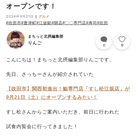
オープンです！
2024年9月21日
グルメ
#吹田市
#豊津町
#江坂駅
#開店
#〇〇専門店
#寿司
#吹田
まちっと北摂編集部
りんご
0
8
こんにちは！まちっと北摂編集部りんごです。
先日、さっちーさんが紹介されていた
【吹田市】関西初進出！鮨専門店「すし松江坂店」が
9月21日（土）にオープンするみたい！
すし松さんからご案内いただき、前日に行われた
試食内覧会に行ってきました！