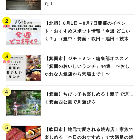
た！
【北摂】8月1日～8月7日開催のイベン
ト・おすすめスポット情報「今週 どこい
く？」（豊中・箕面・吹田・池田・茨木・
高槻）
【箕面市】ジモトミン・編集部オススメ
「箕面のおいしいランチ」44選 〜おし
ゃれな人気店から穴場まで！〜
【箕面】ちびっ子も楽しめる！親子で涼し
く箕面西公園で川遊び♡
【吹田市】地元で愛される焼肉店！家族で
楽しめる「本日のおすすめ」で大満足の焼