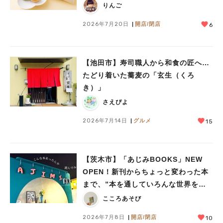
りんご
2026年7月20日
開店/閉店
6
【池田市】寿司職人から和食の匠へ…
たどり着いた蕎麦の「玄生（くろ
き）」
さえぴよ
2026年7月14日
グルメ
15
【茨木市】「あじみBOOKS」NEW
OPEN！新刊からちょっと変わった本
まで、”本を通していろんな世界をあ
じみする” 本屋さん
こころあそび
2026年7月8日
開店/閉店
10