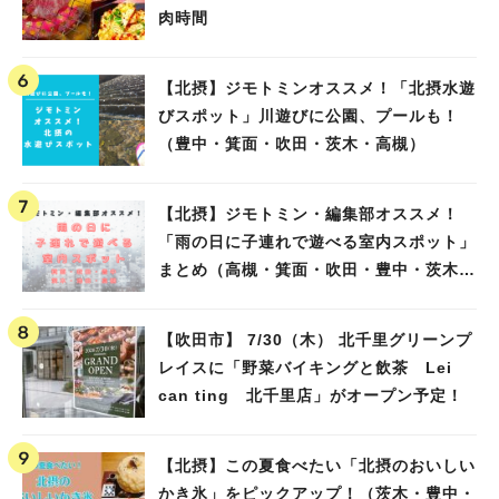
肉時間
【北摂】ジモトミンオススメ！「北摂水遊
びスポット」川遊びに公園、プールも！
（豊中・箕面・吹田・茨木・高槻）
【北摂】ジモトミン・編集部オススメ！
「雨の日に子連れで遊べる室内スポット」
まとめ（高槻・箕面・吹田・豊中・茨木・
池田）
【吹田市】 7/30（木） 北千里グリーンプ
レイスに「野菜バイキングと飲茶 Lei
can ting 北千里店」がオープン予定！
【北摂】この夏食べたい「北摂のおいしい
かき氷」をピックアップ！（茨木・豊中・