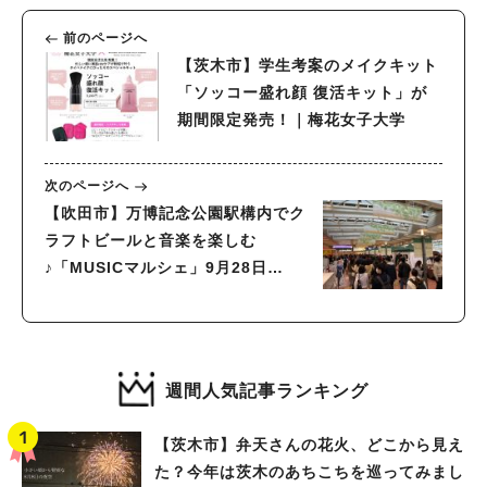
前のページへ
【茨木市】学生考案のメイクキット
「ソッコー盛れ顔 復活キット」が
期間限定発売！｜梅花女子大学
次のページへ
【吹田市】万博記念公園駅構内でク
ラフトビールと音楽を楽しむ
♪「MUSICマルシェ」9月28日
（土）・29日（日）開催
週間人気記事ランキング
【茨木市】弁天さんの花火、どこから見え
た？今年は茨木のあちこちを巡ってみまし