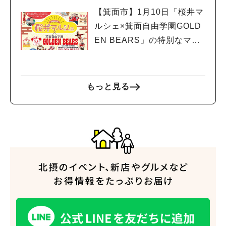
【箕面市】1月10日「桜井マ
ルシェ×箕面自由学園GOLD
EN BEARS」の特別なマル
人気のキーワード
シェが開催！
#今週どこいく？
#自然とふれあう
#ランチ
#カフェ
#まとめ
#教えたい／教えて投稿記事
#大阪学院大 商品開発プロジェクト
#あなたはどっち？
もっと見る