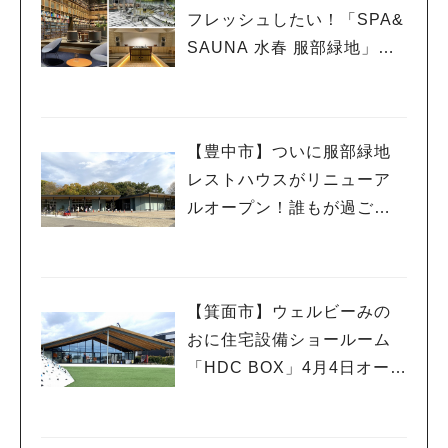
フレッシュしたい！「SPA&
SAUNA 水春 服部緑地」、
ついに6月5日オープン！
【豊中市】ついに服部緑地
レストハウスがリニューア
ルオープン！誰もが過ごし
やすい憩いの場所に
【箕面市】ウェルビーみの
おに住宅設備ショールーム
「HDC BOX」4月4日オープ
ン！オープニングイベント
も