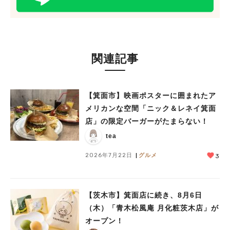
関連記事
【箕面市】映画ポスターに囲まれたア
メリカンな空間「ニック＆レネイ箕面
店」の限定バーガーがたまらない！
tea
2026年7月22日
グルメ
3
【茨木市】箕面店に続き、8月6日
（木）「青木松風庵 月化粧茨木店」が
オープン！