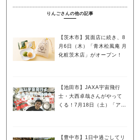
りんごさんの他の記事
【茨木市】箕面店に続き、8
月6日（木）「青木松風庵 月
化粧茨木店」がオープン！
【池田市】JAXA宇宙飛行
士・大西卓哉さんがやって
くる！7月18日（土）「アマ
チュア無線フェスティバ
ル」で講演
【豊中市】1日中過ごしてリ