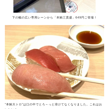
下の幅の広い専用レーンから「本鮪三貫盛」649円ご登場！
“本鮪大トロ”は口の中でとろ～っと溶けてなくなりました。これはお