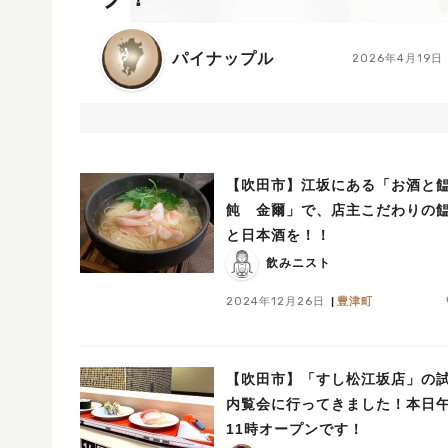
パイナップル
2026年4月19日
【吹田市】江坂にある「お酒と
飩 金爾」で、店主こだわりの
と日本酒を！！
飲みニスト
2024年12月26日
豊津町
【吹田市】「すし松江坂店」の
内覧会に行ってきました！本日
11時オープンです！