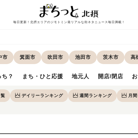
毎日更新！北摂エリアのジモトミン発リアルな街ネタニュース毎日満載！
中市
箕面市
吹田市
池田市
茨木市
高
っち？
まち・ひと応援
地元人
開店/閉店
お
一覧
デイリー
ランキング
週間
ランキング
月間