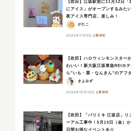
【吹田】江坂駅前に11月12日「
にアイス」がオープンするみた
夜アイス専門店、楽しみ！
がたこ
2022年11月3日
豊津町
【吹田】ハロウィンモンスター
わいい！新大阪江坂東急REIホ
ら”いも・栗・なんきん”のアフ
ーンティーが登場！
きよみず
2022年10月12日
豊津町
【吹田】「パリミキ 江坂店」リ
ーアル工事中！5月13日（金）か
日間お得なイベントあり