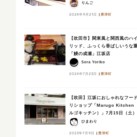
りんご
2024年9月21日
豊津町
【吹田市】関東風と関西風のハ
リッド、ふっくら香ばしいうな
「鰻の成瀬」江坂店
Sora Yoriko
2024年7月23日
豊津町
【吹田】江坂におしゃれなフー
リショップ「Marugo Kitchen
ルゴキッチン）」7月15日（土
ープンするみたい！
ひまわり
2023年7月9日
豊津町