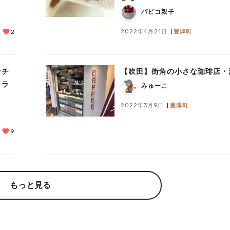
パピコ親子
2022年4月21日
豊津町
2
ンチ
【吹田】街角の小さな珈琲店・
ソラ
みゅーこ
2022年3月9日
豊津町
9
もっと見る