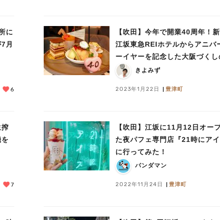
所に
【吹田】今年で開業40周年！
7月
江坂東急REIホテルからアニバ
ーイヤーを記念した大阪づくし
フタヌーンティーが登場！
きよみず
2023年1月22日
豊津町
6
生搾
【吹田】江坂に11月12日オー
機を
た夜パフェ専門店『21時にア
に行ってみた！
パンダマン
2022年11月24日
豊津町
7