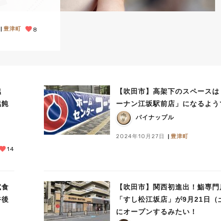
豊津町
8
饂
【吹田市】高架下のスペースは
饂飩
ーナン江坂駅前店」になるよう
パイナップル
2024年10月27日
豊津町
14
試食
【吹田市】関西初進出！鮨専門
午後
「すし松江坂店」が9月21日（
にオープンするみたい！