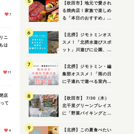
【吹田市】地元で愛され
る焼肉店！家族で楽しめ
7
る「本日のおすすめ」で
大満足の焼肉時間
【北摂】ジモトミンオス
リニ
スメ！「北摂水遊びスポ
もは
ット」川遊びに公園、プ
ールも！（豊中・箕面・
吹田・茨木・高槻）
【北摂】ジモトミン・編
11
集部オススメ！「雨の日
に子連れで遊べる室内ス
ポット」まとめ（高槻・
閉店
箕面・吹田・豊中・茨
【吹田市】 7/30（木）
なって
木・池田）
北千里グリーンプレイス
に「野菜バイキングと飲
茶 Lei can ting 北千
里店」がオープン予定！
【北摂】この夏食べたい
4