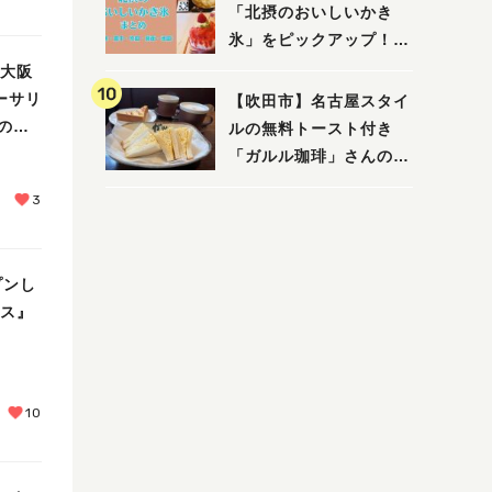
「北摂のおいしいかき
氷」をピックアップ！
（茨木・豊中・吹田・箕
新大阪
面・池田）
ーサリ
【吹田市】名古屋スタイ
のア
ルの無料トースト付き
「ガルル珈琲」さんのお
得モーニング！
3
プンし
イス』
10