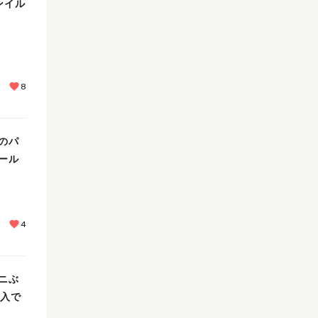
ンイル
8
のパ
ール
4
ニぶ
購入で