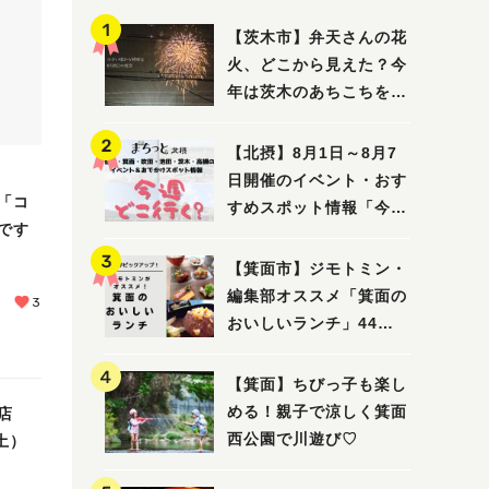
【茨木市】弁天さんの花
火、どこから見えた？今
年は茨木のあちこちを巡
ってみました！
【北摂】8月1日～8月7
日開催のイベント・おす
「コ
すめスポット情報「今週
です
どこいく？」（豊中・箕
面・吹田・池田・茨木・
【箕面市】ジモトミン・
高槻）
編集部オススメ「箕面の
3
おいしいランチ」44
選 〜おしゃれな人気店
から穴場まで！〜
【箕面】ちびっ子も楽し
める！親子で涼しく箕面
店
西公園で川遊び♡
土）