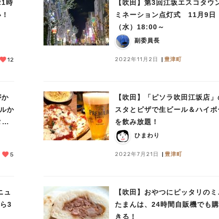
21時
【吹田】第3回江坂エスコタウ
い！
ミネーション点灯式 11月9日
（水）18:00～
副委員長
2022年11月2日
豊津町
12
がか
【吹田】「ピソラ吹田江坂店」
テルか
スタとピザで生ビール＆ハイボ
タヌ
を飲み放題！
ひまわり
2022年7月21日
豊津町
5
ニュ
【吹田】おやつにピッタリのミ
ら3
たまんは、24時間自販機でも
きる！