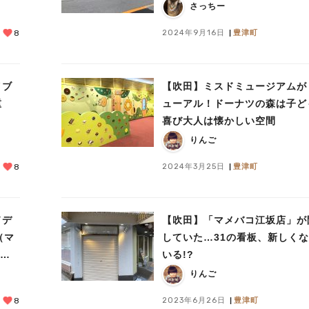
さっちー
2024年9月16日
豊津町
8
イブ
【吹田】ミスドミュージアムが
重
ューアル！ドーナツの森は子ど
喜び大人は懐かしい空間
りんご
2024年3月25日
豊津町
8
ドデ
【吹田】「マメバコ江坂店」が
（マ
していた…31の看板、新しく
）オ
いる!?
りんご
2023年6月26日
豊津町
8