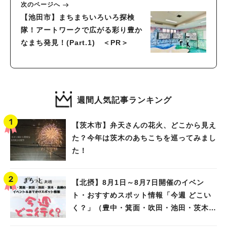
次のページへ
【池田市】まちまちいろいろ探検
隊！アートワークで広がる彩り豊か
なまち発見！(Part.1) ＜PR＞
週間人気記事ランキング
【茨木市】弁天さんの花火、どこから見え
た？今年は茨木のあちこちを巡ってみまし
た！
【北摂】8月1日～8月7日開催のイベン
ト・おすすめスポット情報「今週 どこい
く？」（豊中・箕面・吹田・池田・茨木・
高槻）