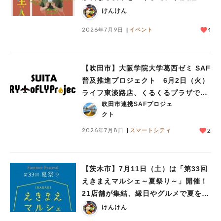
が開催！
けんけん
2026年7月9日
イベント
1
【吹田市】大阪学院大学葛西ゼミ SAF
普及推進プロジェクト 6月2日（火）
ライフ東淡路店、くるくるプラザで見
吹田市連携SAFプロジェ
学会を実施
クト
2026年7月8日
スマートシティ
2
【茨木市】7月11日（土）は「第33回
えきまえマルシェ～夏祭り～」開催！
21店舗が集結、縁日やグルメで夏を満
喫♪
けんけん