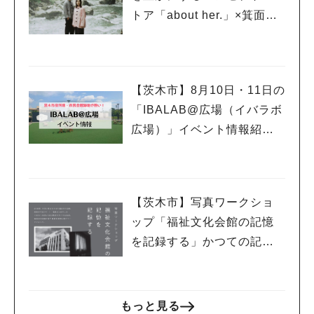
トア「about her.」×箕面船
場のセレクトショップ SUP
ER FUNKASTIC MARKET
（SFM!）のコラボイベント
【茨木市】8月10日・11日の
『JOINT 2!』が開催中
「IBALAB@広場（イバラボ
広場）」イベント情報紹
介！
【茨木市】写真ワークショ
ップ「福祉文化会館の記憶
を記録する」かつての記憶
に思いを馳せて 8月10日
（土）開催
もっと見る