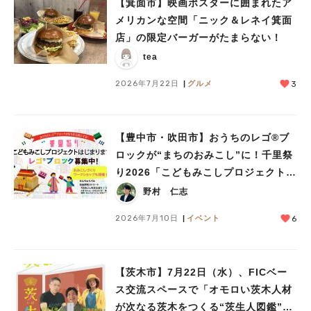
【箕面市】映画ポスターに囲まれたア
メリカンな空間「ニック＆レネイ箕面
店」の限定バーガーがたまらない！
tea
2026年7月22日
グルメ
3
【豊中市・吹田市】おうちのレゴ®ブ
ロックが“まちのおみこし”に！千里祭
り2026「こどもみこしプロジェクト」
が始まります！！
野村 仁志
2026年7月10日
イベント
6
【茨木市】7月22日（水）、FICベー
ス交流スペースで「オモロい茨木人材
が次なる茨木をつくる“茨生人図鑑”」