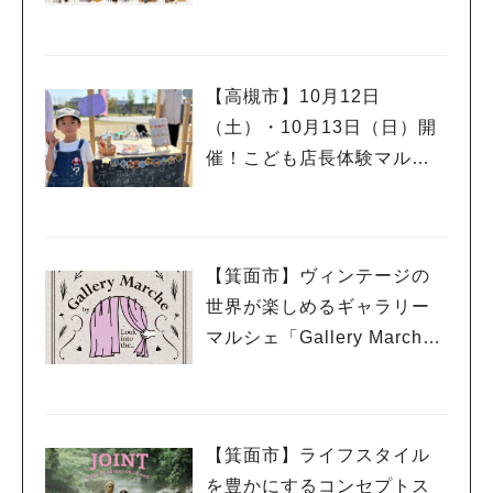
ブースがずらり！
【高槻市】10月12日
（土）・10月13日（日）開
催！こども店長体験マルシ
ェ「codoma（コドマ）」in
amafes
【箕面市】ヴィンテージの
世界が楽しめるギャラリー
マルシェ「Gallery Marche
by Look into the…」10月3
日（木）～10月16日（水）
開催！
【箕面市】ライフスタイル
を豊かにするコンセプトス