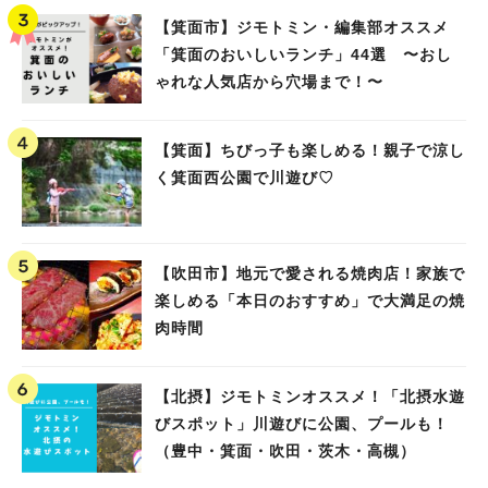
【箕面市】ジモトミン・編集部オススメ
「箕面のおいしいランチ」44選 〜おし
ゃれな人気店から穴場まで！〜
【箕面】ちびっ子も楽しめる！親子で涼し
く箕面西公園で川遊び♡
【吹田市】地元で愛される焼肉店！家族で
楽しめる「本日のおすすめ」で大満足の焼
肉時間
【北摂】ジモトミンオススメ！「北摂水遊
びスポット」川遊びに公園、プールも！
（豊中・箕面・吹田・茨木・高槻）