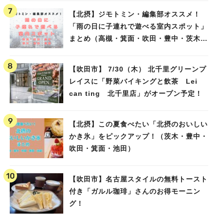
【北摂】ジモトミン・編集部オススメ！
「雨の日に子連れで遊べる室内スポット」
まとめ（高槻・箕面・吹田・豊中・茨木・
池田）
【吹田市】 7/30（木） 北千里グリーンプ
レイスに「野菜バイキングと飲茶 Lei
can ting 北千里店」がオープン予定！
【北摂】この夏食べたい「北摂のおいしい
かき氷」をピックアップ！（茨木・豊中・
吹田・箕面・池田）
【吹田市】名古屋スタイルの無料トースト
付き「ガルル珈琲」さんのお得モーニン
グ！