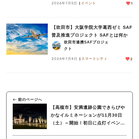
2026年7月5日
イベント
1
【吹田市】大阪学院大学葛西ゼミ SAF
普及推進プロジェクト SAFとは何か
吹田市連携SAFプロジェ
クト
2026年7月4日
スマートシティ
2
前のページへ
【高槻市】安満遺跡公園できらびや
かなイルミネーションが11月30日
（土）～開始！初日に点灯イベント
開催