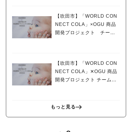
て〜
【吹田市】「WORLD CON
NECT COLA」×OGU 商品
開発プロジェクト チームN
EXUS vol.5 商品開発状況に
ついて
【吹田市】「WORLD CON
NECT COLA」✕OGU 商品
開発プロジェクト チームNE
人気のキーワード
XUS vol.4 〜最終発表〜
#今週どこいく？
#自然とふれあう
#ランチ
#カフェ
#まとめ
#教えたい／教えて投稿記事
#大阪学院大 商品開発プロジェクト
#あなたはどっち？
もっと見る