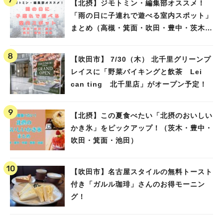
【北摂】ジモトミン・編集部オススメ！
「雨の日に子連れで遊べる室内スポット」
まとめ（高槻・箕面・吹田・豊中・茨木・
池田）
【吹田市】 7/30（木） 北千里グリーンプ
レイスに「野菜バイキングと飲茶 Lei
can ting 北千里店」がオープン予定！
【北摂】この夏食べたい「北摂のおいしい
かき氷」をピックアップ！（茨木・豊中・
吹田・箕面・池田）
【吹田市】名古屋スタイルの無料トースト
付き「ガルル珈琲」さんのお得モーニン
グ！