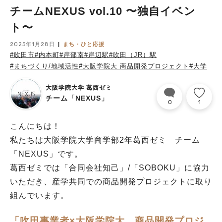
チームNEXUS vol.10 〜独自イベン
ト〜
2025年1月28日
まち・ひと応援
#吹田市
#内本町
#岸部南
#岸辺駅
#吹田（JR）駅
#まちづくり/地域活性
#大阪学院大 商品開発プロジェクト
#大学
大阪学院大学 葛西ゼミ
チーム「NEXUS」
0
1
こんにちは！
私たちは大阪学院大学商学部2年葛西ゼミ チーム
「NEXUS」です。
葛西ゼミでは「合同会社知己」/「SOBOKU」に協力
いただき、産学共同での商品開発プロジェクトに取り
組んでいます。
「吹田事業者×大阪学院大 商品開発プロジ