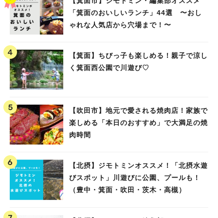
【箕面市】ジモトミン・編集部オススメ
「箕面のおいしいランチ」44選 〜おし
ゃれな人気店から穴場まで！〜
【箕面】ちびっ子も楽しめる！親子で涼し
く箕面西公園で川遊び♡
【吹田市】地元で愛される焼肉店！家族で
楽しめる「本日のおすすめ」で大満足の焼
肉時間
【北摂】ジモトミンオススメ！「北摂水遊
びスポット」川遊びに公園、プールも！
（豊中・箕面・吹田・茨木・高槻）