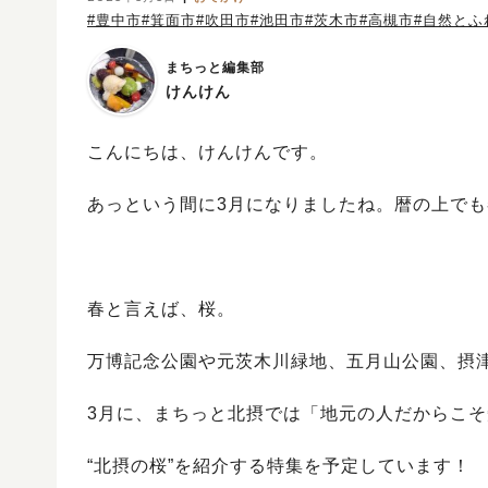
#豊中市
#箕面市
#吹田市
#池田市
#茨木市
#高槻市
#自然とふ
まちっと編集部
けんけん
こんにちは、けんけんです。
あっという間に3月になりましたね。暦の上で
春と言えば、桜。
万博記念公園や元茨木川緑地、五月山公園、摂
3月に、まちっと北摂では「地元の人だからこ
“北摂の桜”を紹介する特集を予定しています！