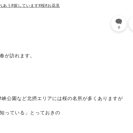
れあう
#探しています
#桜
#お花見
0
も春が訪れます。
津峡公園など北摂エリアには桜の名所が多くありますが
そ知っている」とっておきの