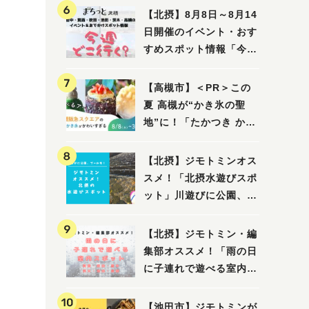
【北摂】8月8日～8月14
日開催のイベント・おす
すめスポット情報「今週
どこいく？」（豊中・箕
面・吹田・池田・茨木・
【高槻市】＜PR＞この
高槻）
夏 高槻が“かき氷の聖
地”に！「たかつき かき
氷スクエア2026」 8月
8日（土）～31日（月）
【北摂】ジモトミンオス
スメ！「北摂水遊びスポ
ット」川遊びに公園、プ
ールも！（豊中・箕面・
吹田・茨木・高槻）
【北摂】ジモトミン・編
集部オススメ！「雨の日
に子連れで遊べる室内ス
ポット」まとめ（高槻・
箕面・吹田・豊中・茨
【池田市】ジモトミンが