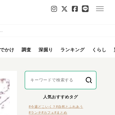
し
でかけ
調査
深掘り
ランキング
くらし
人気おすすめタグ
#今週どこいく？
#自然とふれあう
#ランチ
#カフェ
#まとめ