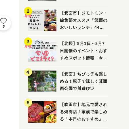
ってみました！
【箕面市】ジモトミン・
編集部オススメ「箕面の
3
おいしいランチ」44
選 〜おしゃれな人気店
から穴場まで！〜
【北摂】8月1日～8月7
日開催のイベント・おす
すめスポット情報「今週
どこいく？」（豊中・箕
面・吹田・池田・茨木・
【箕面】ちびっ子も楽し
高槻）
める！親子で涼しく箕面
西公園で川遊び♡
【吹田市】地元で愛され
る焼肉店！家族で楽しめ
る「本日のおすすめ」で
大満足の焼肉時間