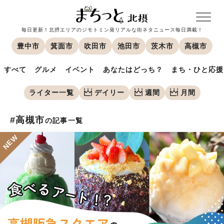
毎日更新！北摂エリアのジモトミン発リアルな街ネタニュース毎日満載！
豊中市
箕面市
吹田市
池田市
茨木市
高槻市
すべて
グルメ
イベント
あなたはどっち？
まち・ひと応援
ライター一覧
デイリー
週間
月間
#高槻市
の記事一覧