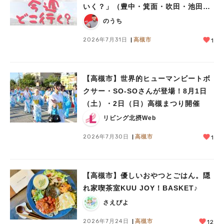
いく？」（豊中・箕面・吹田・池田・
茨木・高槻）
のうち
2026年7月31日
高槻市
1
【高槻市】世界的ヒューマンビートボ
クサー・SO-SOさんが登場！8月1日
（土）・2日（日）高槻まつり開催
リビング北摂Web
2026年7月30日
高槻市
1
【高槻市】優しいおやつとごはん。隠
れ家喫茶室KUU JOY！BASKET♪
さえぴよ
2026年7月24日
高槻市
12