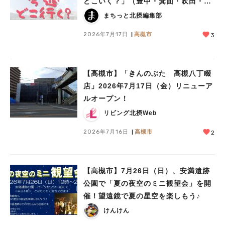
どこいく？」（豊中・箕面・吹田・池
田・茨木・高槻）
まちっと北摂編集部
2026年7月17日
高槻市
3
【高槻市】「きんのぶた 高槻八丁畷
店」2026年7月17日（金）リニューア
ルオープン！
リビング北摂Web
2026年7月16日
高槻市
2
【高槻市】7月26日（日）、安満遺跡
公園で「夏の夜空のミニ観望会」を開
催！望遠鏡で夏の星空を楽しもう♪
けんけん