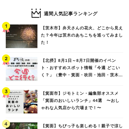
週間人気記事ランキング
【茨木市】弁天さんの花火、どこから見え
た？今年は茨木のあちこちを巡ってみまし
た！
【北摂】8月1日～8月7日開催のイベン
ト・おすすめスポット情報「今週 どこい
く？」（豊中・箕面・吹田・池田・茨木・
高槻）
【箕面市】ジモトミン・編集部オススメ
「箕面のおいしいランチ」44選 〜おし
ゃれな人気店から穴場まで！〜
【箕面】ちびっ子も楽しめる！親子で涼し