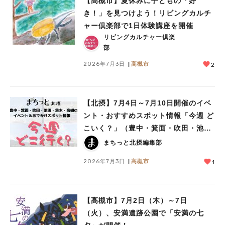
【高槻市】夏休みに子どもの「好
き！」を見つけよう！リビングカルチ
ャー倶楽部で1日体験講座を開催
リビングカルチャー倶楽
部
2026年7月3日
高槻市
2
【北摂】7月4日～7月10日開催のイベ
ント・おすすめスポット情報「今週 ど
こいく？」（豊中・箕面・吹田・池
田・茨木・高槻）
まちっと北摂編集部
2026年7月3日
高槻市
1
【高槻市】7月2日（木）～7日
（火）、安満遺跡公園で「安満の七