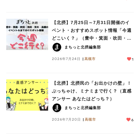
【北摂】7月25日～7月31日開催のイ
ベント・おすすめスポット情報「今週
どこいく？」（豊中・箕面・吹田・池
田・茨木・高槻）
まちっと北摂編集部
2026年7月24日
高槻市
1
【北摂】北摂民の「お出かけの壁」！
ぶっちゃけ、ミナミまで行く？（直感
アンサー あなたはどっち？）
まちっと北摂編集部
2026年7月20日
高槻市
6