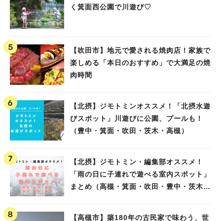
く箕面西公園で川遊び♡
【吹田市】地元で愛される焼肉店！家族で
楽しめる「本日のおすすめ」で大満足の焼
肉時間
【北摂】ジモトミンオススメ！「北摂水遊
びスポット」川遊びに公園、プールも！
（豊中・箕面・吹田・茨木・高槻）
【北摂】ジモトミン・編集部オススメ！
「雨の日に子連れで遊べる室内スポット」
まとめ（高槻・箕面・吹田・豊中・茨木・
池田）
【高槻市】築180年の古民家で味わう、世