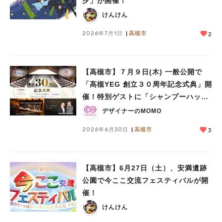
夕」が開催！
けんけん
2026年7月1日
高槻市
2
【高槻市】７月９日(木) 一般公開で
「高槻YEG 創立３０周年記念式典」開
催！特別ゲストに「シャンプーハッ
ト」も来場！
デザイナーのMOMO
2026年6月30日
高槻市
3
【高槻市】6月27日（土）、安満遺跡
公園で今ここ交流フェスティバルが開
催！
けんけん