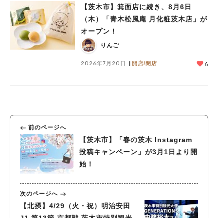
【茨木市】箕面店に続き、8月6日
（木）「青木松風庵 月化粧茨木店」が
オープン！
りんご
2026年7月20日
開店/閉店
6
前のページへ
【茨木市】「春の茨木 Instagram
投稿キャンペーン」が3月1日より開
始！
次のページへ
【北摂】4/29（火・祝）明治安田