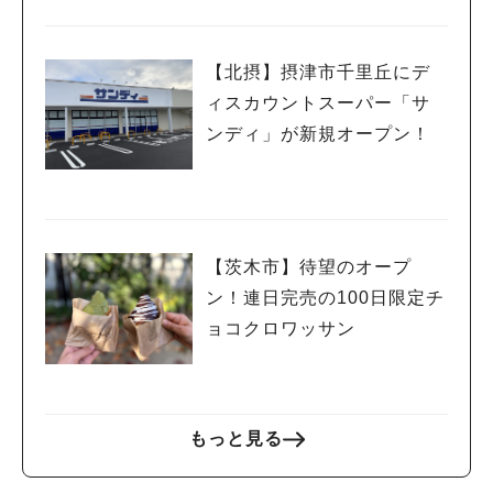
い！
【北摂】摂津市千里丘にデ
ィスカウントスーパー「サ
ンディ」が新規オープン！
【茨木市】待望のオープ
ン！連日完売の100日限定チ
ョコクロワッサン
人気のキーワード
もっと見る
#今週どこいく？
#自然とふれあう
#ランチ
#カフェ
#まとめ
#教えたい／教えて投稿記事
#大阪学院大 商品開発プロジェクト