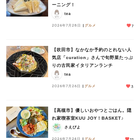
ーニング！
tea
2026年7月28日
グルメ
7
【吹田市】なかなか予約のとれない人
気店「curation」さんで旬野菜たっぷ
りの古民家イタリアンランチ
tea
2026年7月26日
グルメ
3
【高槻市】優しいおやつとごはん。隠
れ家喫茶室KUU JOY！BASKET♪
さえぴよ
2026年7月24日
グルメ
11