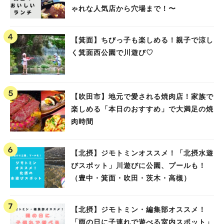
ゃれな人気店から穴場まで！〜
【箕面】ちびっ子も楽しめる！親子で涼し
く箕面西公園で川遊び♡
【吹田市】地元で愛される焼肉店！家族で
楽しめる「本日のおすすめ」で大満足の焼
肉時間
【北摂】ジモトミンオススメ！「北摂水遊
びスポット」川遊びに公園、プールも！
（豊中・箕面・吹田・茨木・高槻）
【北摂】ジモトミン・編集部オススメ！
「雨の日に子連れで遊べる室内スポット」