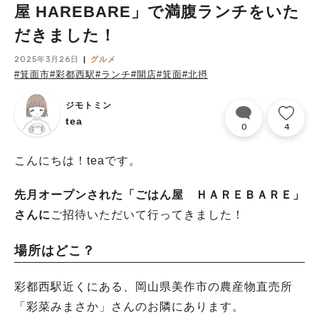
屋 HAREBARE」で満腹ランチをいた
だきました！
2025年3月26日
グルメ
#箕面市
#彩都西駅
#ランチ
#開店
#箕面
#北摂
ジモトミン
tea
0
4
こんにちは！teaです。
先月オープンされた
「ごはん屋 ＨＡＲＥＢＡＲＥ」
さんに
ご招待いただいて行ってきました！
場所はどこ？
彩都西駅近くにある、岡山県美作市の農産物直売所
「彩菜みまさか」さんのお隣にあります。