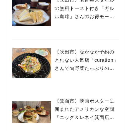
【吹田市】名古屋スタイル
の無料トースト付き「ガル
ル珈琲」さんのお得モーニ
ング！
【吹田市】なかなか予約の
とれない人気店「curation」
さんで旬野菜たっぷりの古
民家イタリアンランチ
【箕面市】映画ポスターに
囲まれたアメリカンな空間
「ニック＆レネイ箕面店」
の限定バーガーがたまらな