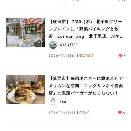
【吹田市】 7/30（木） 北千里グリー
ンプレイスに「野菜バイキングと飲
茶 Lei can ting 北千里店」がオー
プン予定！
のんびりこ
2026年7月23日
開店/閉店
7
【箕面市】映画ポスターに囲まれたア
メリカンな空間「ニック＆レネイ箕面
店」の限定バーガーがたまらない！
tea
2026年7月22日
グルメ
3