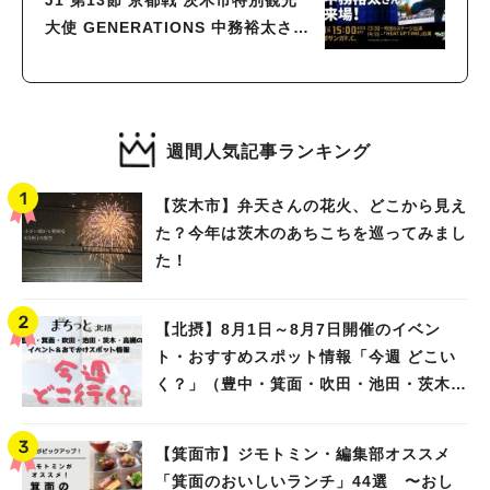
J1 第13節 京都戦 茨木市特別観光
大使 GENERATIONS 中務裕太さん
来場のお知らせ
週間人気記事ランキング
【茨木市】弁天さんの花火、どこから見え
た？今年は茨木のあちこちを巡ってみまし
た！
【北摂】8月1日～8月7日開催のイベン
ト・おすすめスポット情報「今週 どこい
く？」（豊中・箕面・吹田・池田・茨木・
高槻）
【箕面市】ジモトミン・編集部オススメ
「箕面のおいしいランチ」44選 〜おし