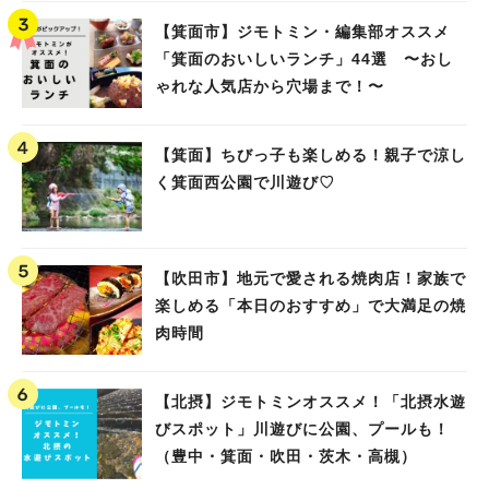
【箕面市】ジモトミン・編集部オススメ
「箕面のおいしいランチ」44選 〜おし
ゃれな人気店から穴場まで！〜
【箕面】ちびっ子も楽しめる！親子で涼し
く箕面西公園で川遊び♡
【吹田市】地元で愛される焼肉店！家族で
楽しめる「本日のおすすめ」で大満足の焼
肉時間
【北摂】ジモトミンオススメ！「北摂水遊
びスポット」川遊びに公園、プールも！
（豊中・箕面・吹田・茨木・高槻）