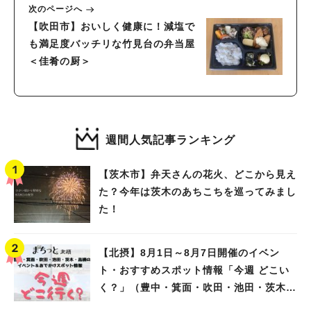
次のページへ
【吹田市】おいしく健康に！減塩で
も満足度バッチリな竹見台の弁当屋
＜佳肴の厨＞
週間人気記事ランキング
【茨木市】弁天さんの花火、どこから見え
た？今年は茨木のあちこちを巡ってみまし
た！
【北摂】8月1日～8月7日開催のイベン
ト・おすすめスポット情報「今週 どこい
く？」（豊中・箕面・吹田・池田・茨木・
高槻）