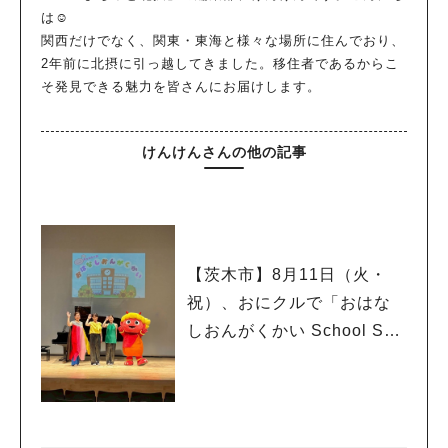
は☺
関西だけでなく、関東・東海と様々な場所に住んでおり、
2年前に北摂に引っ越してきました。移住者であるからこ
そ発見できる魅力を皆さんにお届けします。
けんけんさんの他の記事
【茨木市】8月11日（火・
祝）、おにクルで「おはな
しおんがくかい School Son
g Ver.2026」が今年も開
催！テーマは「学校」♪