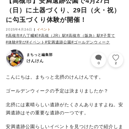
【高槻市】安満遺跡公園で4月27日
（日）に土器づくり、29日（火・祝）
に勾玉づくり体験が開催！
2025年4月26日
イベント
#高槻市
#八丁畷町
#高槻（JR）駅
#高槻市（阪急）駅
#子育て
#体験
#学び
#イベント
#安満遺跡公園
#ゴールデンウィーク
まちっと編集部
けんけん
0
2
こんにちは。まちっと北摂のけんけんです。
ゴールデンウィークの予定は決まりましたか？
北摂には素晴らしい遺跡がたくさんありますよね。安
満遺跡はその重要な遺跡の一つです。
安満遺跡公園らしいイベントを見つけたので紹介しま