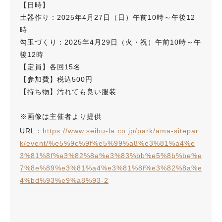
【日時】
土器作り：2025年4月27日（日）午前10時～午後12
時
勾玉づくり：2025年4月29日（火・祝）午前10時～午
後12時
【定員】各回15名
【参加費】税込500円
【持ち物】汚れても良い服装
※画像は主催者より提供
URL：
https://www.seibu-la.co.jp/park/ama-sitepar
k/event/%e5%9c%9f%e5%99%a8%e3%81%a4%e
3%81%8f%e3%82%8a%e3%83%bb%e5%8b%be%e
7%8e%89%e3%81%a4%e3%81%8f%e3%82%8a%e
4%bd%93%e9%a8%93-2