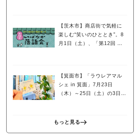
026」が開催中！
【茨木市】商店街で気軽に
楽しむ“笑いのひととき”。8
月1日（土）、「第12回 い
ばなか落語会」が開催！
【箕面市】「ラウレアマル
シェ in 箕面」7月23日
（木）～25日（土）の3日間
人気のキーワード
開催。心ほどける夏のマル
#今週どこいく？
#自然とふれあう
#ランチ
#カフェ
#まとめ
#教えたい／教えて投稿記事
#大阪学院大 商品開発プロジェクト
シェへ
#あなたはどっち？
もっと見る