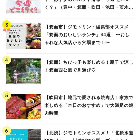
く？」（豊中・箕面・吹田・池田・茨木・
高槻）
【箕面市】ジモトミン・編集部オススメ
「箕面のおいしいランチ」44選 〜おし
ゃれな人気店から穴場まで！〜
【箕面】ちびっ子も楽しめる！親子で涼し
く箕面西公園で川遊び♡
【吹田市】地元で愛される焼肉店！家族で
楽しめる「本日のおすすめ」で大満足の焼
肉時間
【北摂】ジモトミンオススメ！「北摂水遊