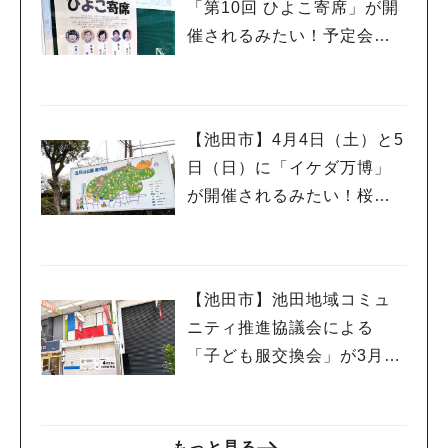
「第10回 ひよこ寄席」が開
催されるみたい！予定会場
は落語に縁の深い「西光
寺」さんです♪
【池田市】4月4日（土）と5
日（日）に「イケダ万博」
が開催されるみたい！桜も
ほころぶ季節にもう一度万
博気分を楽しんでみては♪
【池田市】池田地域コミュ
ニティ推進協議会による
「子ども服交換会」が3月29
日(日)に開催されるようです
もっと見る