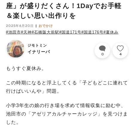
座」が盛りだくさん！1Dayでお手軽
＆楽しい思い出作りを
2025年6月20日
おでかけ
#池田市
#天神
#石橋阪大前駅
#国道171号
#国道176号
#夏休み
ジモトミン
イナリーバ
0
4
もうすぐ夏休み。
この時期になると浮上してくる「子どもどこに連れて
行けばいいんや」問題。
小学3年生の娘の行き場を求めて情報収集に励む中、
池田市の「アゼリアカルチャーカレッジ」を見つけま
した。