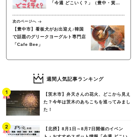
「今週 どこいく？」（豊中・箕
面・吹田・池田・茨木・高槻）
次のページへ
【豊中市】看板犬がお出迎え♪韓国
で話題のグリークヨーグルト専門店
「Cafe Bee」
週間人気記事ランキング
【茨木市】弁天さんの花火、どこから見え
た？今年は茨木のあちこちを巡ってみまし
た！
【北摂】8月1日～8月7日開催のイベン
ト・おすすめスポット情報「今週 どこい