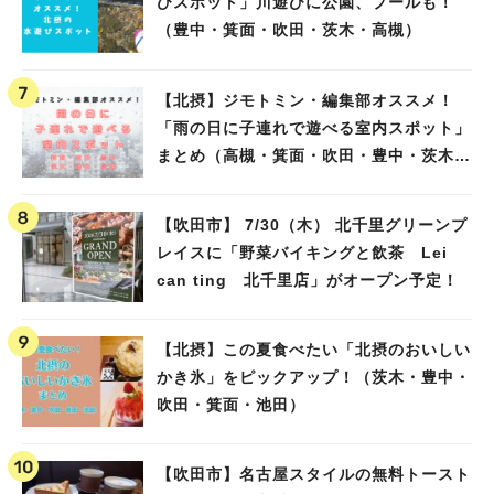
びスポット」川遊びに公園、プールも！
（豊中・箕面・吹田・茨木・高槻）
【北摂】ジモトミン・編集部オススメ！
「雨の日に子連れで遊べる室内スポット」
まとめ（高槻・箕面・吹田・豊中・茨木・
池田）
【吹田市】 7/30（木） 北千里グリーンプ
レイスに「野菜バイキングと飲茶 Lei
can ting 北千里店」がオープン予定！
【北摂】この夏食べたい「北摂のおいしい
かき氷」をピックアップ！（茨木・豊中・
吹田・箕面・池田）
【吹田市】名古屋スタイルの無料トースト