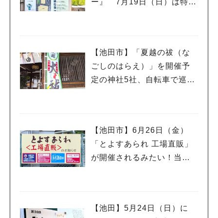
ー』 7月19日（日）は特別
#今週どこいく？
#自然とふれあう
#ランチ
#カフェ
#まとめ
イベント「こども服リユー
#教えたい／教えて投稿記事
#大阪学院大 商品開発プロジェクト
#あなたはどっち？
ス」もあるんだって
【池田市】「夏越の祓（な
ごしのはらえ）」を開催予
定の神社5社、自転車で巡っ
てきました♪
【池田市】6月26日（金）
「とよすあられ 工場直販」
が開催されるみたい！当日
は午前8時から整理券が配ら
れるんだって
【池田】5月24日（日）に