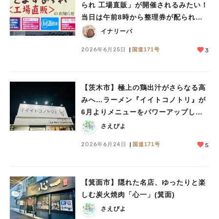
られ 工場直販」が開催されるみたい！
当日は午前8時から整理券が配られる
んだって
イナリーバ
2026年6月25日
国道171号
3
【茨木市】極上の鶏出汁がさらなる高
みへ…ラーメン『イイトコノトリ』が
6月よりメニューをパワーアップして
います！
さえぴよ
2026年6月24日
国道171号
5
【箕面市】隠れた名店、ゆったりと楽
しむ炭火焼肉「心一」(箕面)
さえぴよ