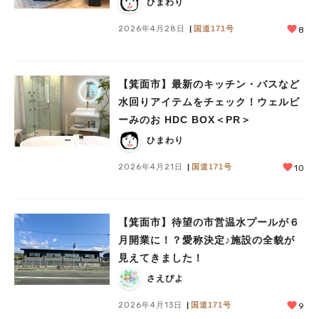
ひまわり
2026年4月28日
国道171号
8
【箕面市】最新のキッチン・バスなど
水回りアイテムをチェック！ウェルビ
ーみのお HDC BOX＜PR＞
ひまわり
2026年4月21日
国道171号
10
【箕面市】待望の市営温水プールが６
月開業に！？愛称決定♪施設の全貌が
見えてきました！
さえぴよ
2026年4月13日
国道171号
9