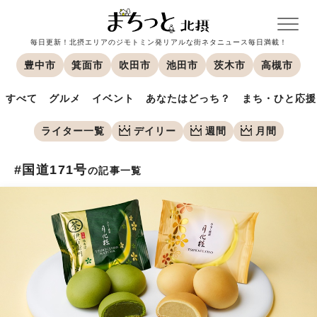
毎日更新！北摂エリアのジモトミン発リアルな街ネタニュース毎日満載！
豊中市
箕面市
吹田市
池田市
茨木市
高槻市
すべて
グルメ
イベント
あなたはどっち？
まち・ひと応援
ライター一覧
デイリー
週間
月間
#国道171号
の記事一覧