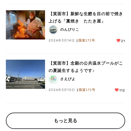
【箕面市】新鮮な生鰹を目の前で焼き
上げる「藁焼き たたき屋」
のんびりこ
2026年3月14日
国道171号
21
【箕面市】念願の公共温水プールがこ
の夏誕生するようです♪
さえぴよ
2026年3月10日
国道171号
112
もっと見る