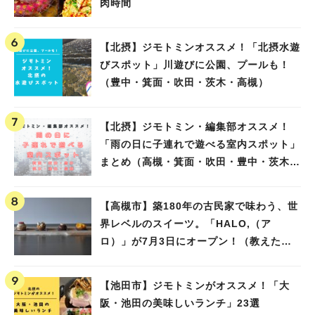
肉時間
【北摂】ジモトミンオススメ！「北摂水遊
びスポット」川遊びに公園、プールも！
（豊中・箕面・吹田・茨木・高槻）
【北摂】ジモトミン・編集部オススメ！
「雨の日に子連れで遊べる室内スポット」
まとめ（高槻・箕面・吹田・豊中・茨木・
池田）
【高槻市】築180年の古民家で味わう、世
界レベルのスイーツ。「HALO,（ア
ロ）」が7月3日にオープン！（教えたい/
教えて）
【池田市】ジモトミンがオススメ！「大
阪・池田の美味しいランチ」23選