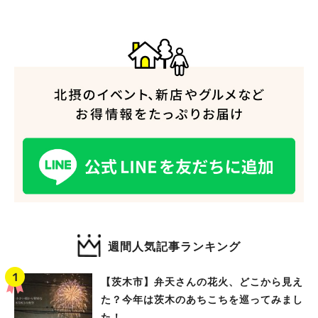
人気のキーワード
#今週どこいく？
#自然とふれあう
#ランチ
#カフェ
#まとめ
#教えたい／教えて投稿記事
#大阪学院大 商品開発プロジェクト
#あなたはどっち？
週間人気記事ランキング
【茨木市】弁天さんの花火、どこから見え
た？今年は茨木のあちこちを巡ってみまし
た！