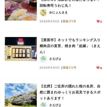
回転寿司うわじ丸！
みにょんまま
2026年4月5日
国道171号
2
【箕面市】ネットでもランキング入り
精肉店の直営、焼き肉「起縁」（きえ
ん）
さえぴよ
2026年4月4日
国道171号
8
【北摂】ご近所の隠れた桜の名所、自
然に囲まれゆっくりお花見できるスポ
ットあります！
さえぴよ