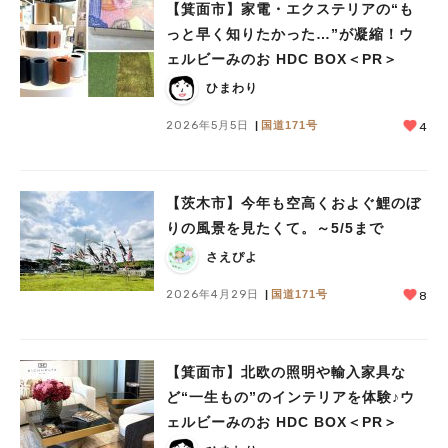
【箕面市】家電・エクステリアの“も
っと早く知りたかった…”が凝縮！ウ
ェルビーみのお HDC BOX＜PR＞
ひまわり
2026年5月5日
国道171号
4
【茨木市】今年も空高くおよぐ鯉のぼ
りの風景を見たくて。～5/5まで
さえぴよ
2026年4月29日
国道171号
8
【箕面市】北欧の照明や輸入家具な
ど“一生もの”のインテリアを体験♪ウ
ェルビーみのお HDC BOX＜PR＞