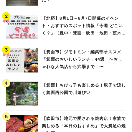
【北摂】8月1日～8月7日開催のイベン
ト・おすすめスポット情報「今週 どこい
く？」（豊中・箕面・吹田・池田・茨木・
高槻）
【箕面市】ジモトミン・編集部オススメ
「箕面のおいしいランチ」44選 〜おし
ゃれな人気店から穴場まで！〜
【箕面】ちびっ子も楽しめる！親子で涼し
く箕面西公園で川遊び♡
【吹田市】地元で愛される焼肉店！家族で
楽しめる「本日のおすすめ」で大満足の焼