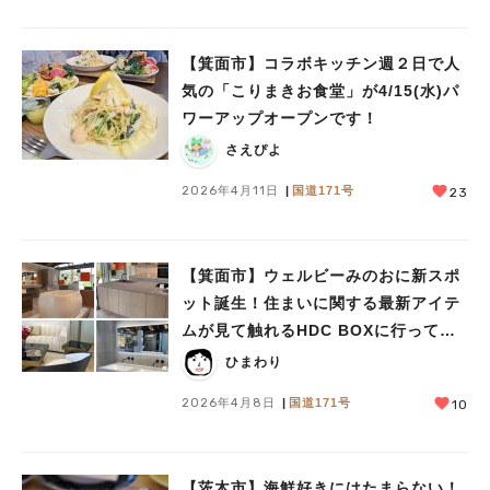
【箕面市】コラボキッチン週２日で人
気の「こりまきお食堂」が4/15(水)パ
ワーアップオープンです！
さえぴよ
2026年4月11日
国道171号
23
【箕面市】ウェルビーみのおに新スポ
ット誕生！住まいに関する最新アイテ
ムが見て触れるHDC BOXに行ってみ
た＜PR＞
ひまわり
2026年4月8日
国道171号
10
【茨木市】海鮮好きにはたまらない！