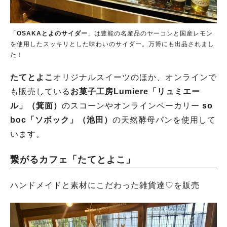
「
OSAKAとよのサイダー
」は豊能の名産品のヤーコンと国産レモン
を使用したスッキリとした味わいのサイダー。万博にも出品されまし
た！
たてとよこ
オリジナルスイーツのほか、オンラインで
も販売している
お菓子工房Lumiere「リュミエー
ル」（箕面）
のスコーンやオンラインベーカリー
so
boc「ソボック」（池田）
の天然酵母パンを使用して
います。
繋がるカフェ「たてとよこ」
ハンドメイドと素材にこだわった雑貨達♡を販売