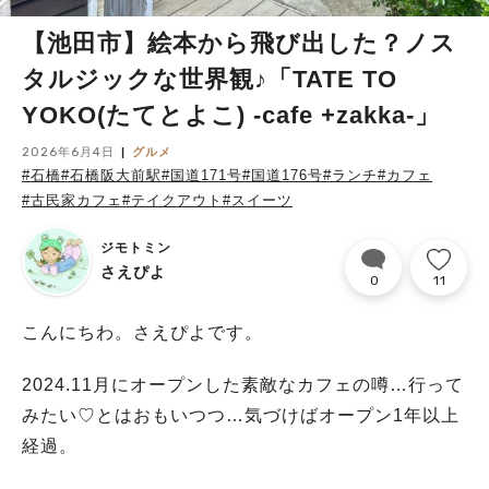
【池田市】絵本から飛び出した？ノス
タルジックな世界観♪「TATE TO
YOKO(たてとよこ) -cafe +zakka-」
2026年6月4日
グルメ
#石橋
#石橋阪大前駅
#国道171号
#国道176号
#ランチ
#カフェ
#古民家カフェ
#テイクアウト
#スイーツ
ジモトミン
さえぴよ
0
11
こんにちわ。さえぴよです。
2024.11月にオープンした素敵なカフェの噂…行って
みたい♡とはおもいつつ…気づけばオープン1年以上
経過。