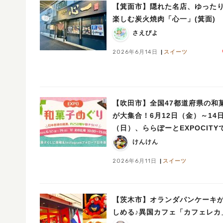
【箕面市】隠れた名店、ゆった
楽しむ炭火焼肉「心一」(箕面)
さえぴよ
2026年6月14日
スイーツ
【吹田市】全国47都道府県の和
が大集合！6月12日（金）～14
（日）、ららぽーとEXPOCITY
「EXPO和菓子めぐり」開催
けんけん
2026年6月11日
スイーツ
【茨木市】オランダパンケーキ
しめる♪異国カフェ「カフェレカ