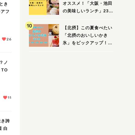
えたい/教えて）
オススメ！「大阪・池田
とき
の美味しいランチ」23
格アフ
選
【北摂】この夏食べたい
「北摂のおいしいかき
26
氷」をピックアップ！
（茨木・豊中・吹田・箕
面・池田）
？ノ
 TO
11
咲き誇
園 白