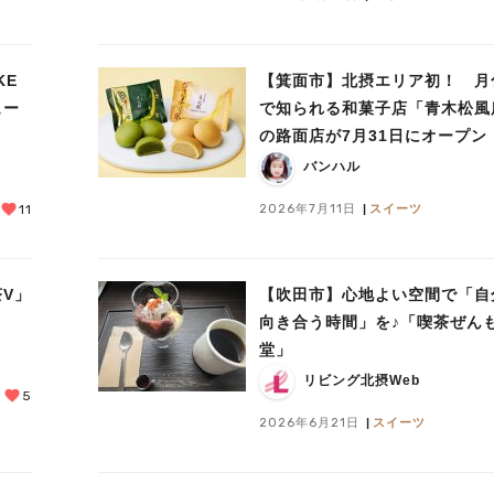
KE
【箕面市】北摂エリア初！ 月
ュー
で知られる和菓子店「青木松風
の路面店が7月31日にオープン
バンハル
2026年7月11日
スイーツ
11
V」
【吹田市】心地よい空間で「自
！
向き合う時間」を♪「喫茶ぜん
堂」
リビング北摂Web
5
2026年6月21日
スイーツ