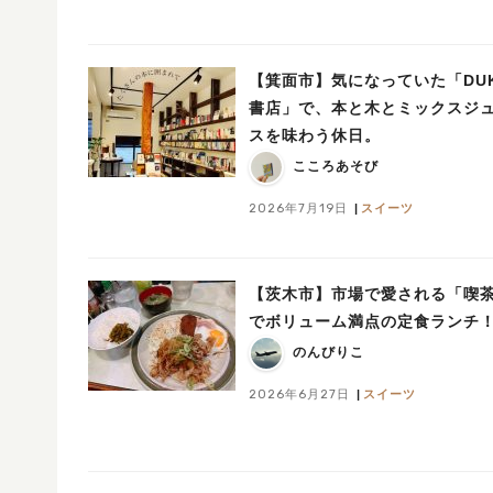
【箕面市】気になっていた「DU
書店」で、本と木とミックスジ
スを味わう休日。
こころあそび
2026年7月19日
スイーツ
【茨木市】市場で愛される「喫茶
でボリューム満点の定食ランチ
のんびりこ
2026年6月27日
スイーツ