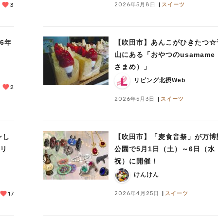
2026年5月8日
スイーツ
3
6年
【吹田市】あんこがひきたつ☆
山にある「おやつのusamame
さまめ）」
リビング北摂Web
2
2026年5月3日
スイーツ
ンし
【吹田市】「麦食音祭」が万博
クリ
公園で5月1日（土）～6日（水
祝）に開催！
けんけん
2026年4月25日
スイーツ
17