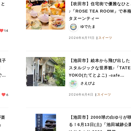
りと
【吹田市】住宅街で優雅なひと
♪「ROSE TEA ROOM」で本
タヌーンティー
ゆでたま
14
2026年6月11日
スイーツ
菓子
【池田市】絵本から飛び出した
日
スタルジックな世界観♪「TATE
で
YOKO(たてとよこ) -cafe
+zakka-」
さえぴよ
2026年6月4日
スイーツ
6
が楽
【池田市】2000球の白ゆりが
」
る！6月13日(土)「池田城跡公