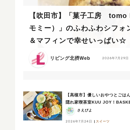
【吹田市】「菓子工房 tomo 
モミー）」のふわふわシフォ
＆マフィンで幸せいっぱい☆
リビング北摂Web
2026年7月29日
【高槻市】優しいおやつとごは
隠れ家喫茶室KUU JOY！BASKE
さえぴよ
2026年7月24日
スイーツ