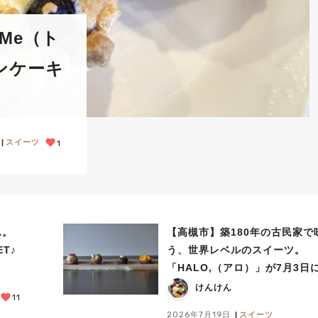
Me（ト
ンケーキ
スイーツ
1
ん。
【高槻市】築180年の古民家で
T♪
う、世界レベルのスイーツ。
「HALO,（アロ）」が7月3日
プン！（教えたい/教えて）
けんけん
11
2026年7月19日
スイーツ