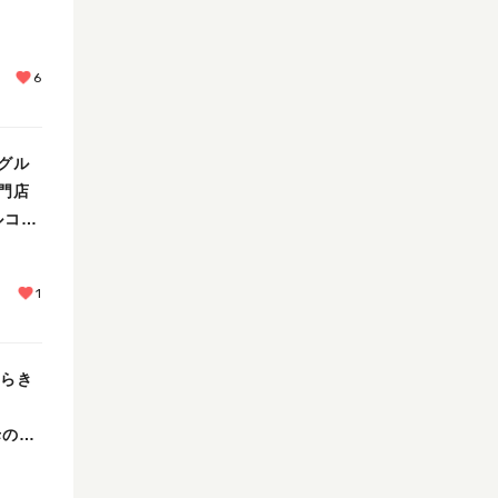
6
グル
門店
チルコ
1
ばらき
母の日