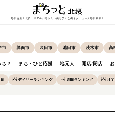
毎日更新！北摂エリアのジモトミン発リアルな街ネタニュース毎日満載！
中市
箕面市
吹田市
池田市
茨木市
高
っち？
まち・ひと応援
地元人
開店/閉店
お
一覧
デイリー
ランキング
週間
ランキング
月間