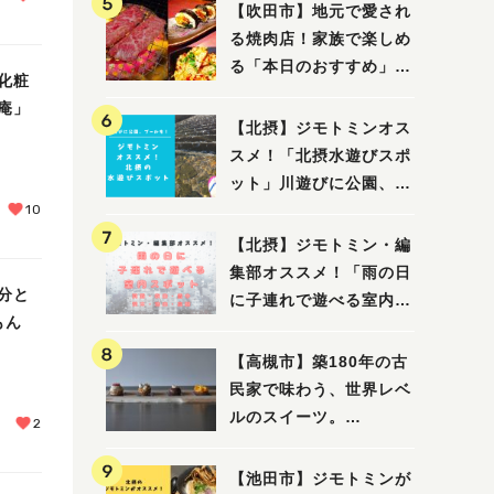
【吹田市】地元で愛され
る焼肉店！家族で楽しめ
る「本日のおすすめ」で
化粧
大満足の焼肉時間
庵」
【北摂】ジモトミンオス
スメ！「北摂水遊びスポ
ット」川遊びに公園、プ
10
ールも！（豊中・箕面・
吹田・茨木・高槻）
【北摂】ジモトミン・編
集部オススメ！「雨の日
分と
に子連れで遊べる室内ス
もん
ポット」まとめ（高槻・
箕面・吹田・豊中・茨
【高槻市】築180年の古
木・池田）
民家で味わう、世界レベ
ルのスイーツ。
2
「HALO,（アロ）」が7
月3日にオープン！（教
【池田市】ジモトミンが