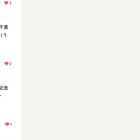
3
千里
（う
2
記念
・
1