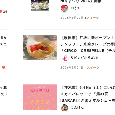
ゆりまつり 2026」開催
のうち
25
2026年5月27日
スイーツ
RA
【吹田市】江坂に新オープン！
スコ
テンフリー、米粉クレープの専
「CIRCO CRESPELLE（
クレスペッレ）」
リビング北摂Web
2026年5月24日
スイーツ
1
n 箕
【茨木市】5月9日（土）にい
）の3
スカイパレットで 「第31回
IBARAKIえきまえマルシェ～
～」が開催！
けんけん