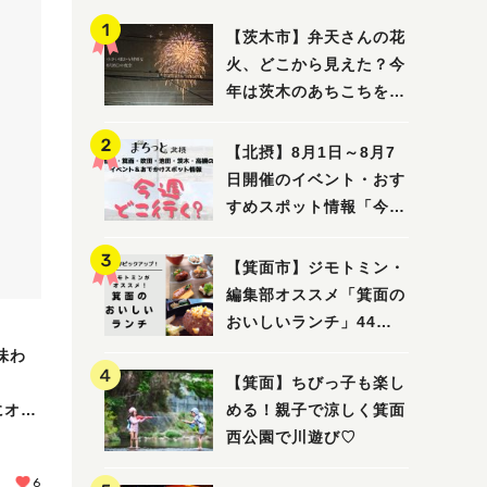
【茨木市】弁天さんの花
火、どこから見えた？今
年は茨木のあちこちを巡
ってみました！
【北摂】8月1日～8月7
日開催のイベント・おす
すめスポット情報「今週
どこいく？」（豊中・箕
面・吹田・池田・茨木・
【箕面市】ジモトミン・
高槻）
編集部オススメ「箕面の
おいしいランチ」44
選 〜おしゃれな人気店
味わ
から穴場まで！〜
【箕面】ちびっ子も楽し
にオー
める！親子で涼しく箕面
西公園で川遊び♡
6