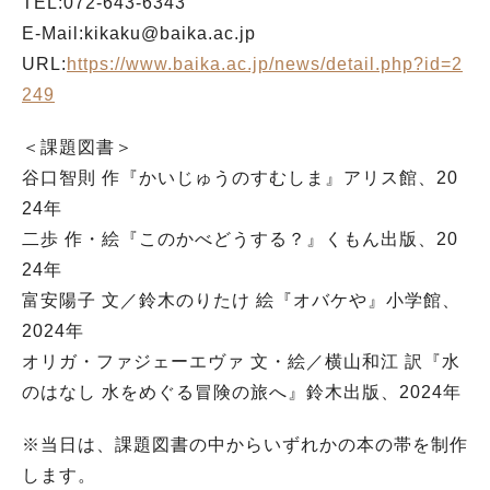
TEL:072-643-6343
E-Mail:kikaku@baika.ac.jp
URL:
https://www.baika.ac.jp/news/detail.php?id=2
249
＜課題図書＞
谷口智則 作『かいじゅうのすむしま』アリス館、20
24年
二歩 作・絵『このかべどうする？』くもん出版、20
24年
富安陽子 文／鈴木のりたけ 絵『オバケや』小学館、
2024年
オリガ・ファジェーエヴァ 文・絵／横山和江 訳『水
のはなし 水をめぐる冒険の旅へ』鈴木出版、2024年
※当日は、課題図書の中からいずれかの本の帯を制作
します。