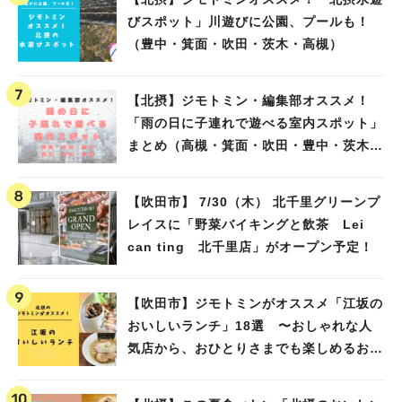
びスポット」川遊びに公園、プールも！
（豊中・箕面・吹田・茨木・高槻）
【北摂】ジモトミン・編集部オススメ！
「雨の日に子連れで遊べる室内スポット」
まとめ（高槻・箕面・吹田・豊中・茨木・
池田）
【吹田市】 7/30（木） 北千里グリーンプ
レイスに「野菜バイキングと飲茶 Lei
can ting 北千里店」がオープン予定！
【吹田市】ジモトミンがオススメ「江坂の
おいしいランチ」18選 〜おしゃれな人
気店から、おひとりさまでも楽しめるお店
まで〜