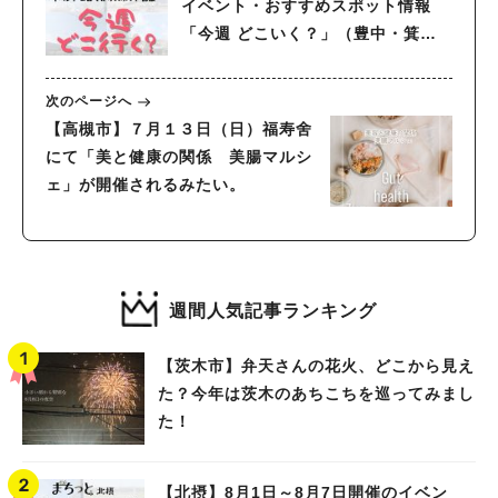
イベント・おすすめスポット情報
「今週 どこいく？」（豊中・箕
面・吹田・池田・茨木・高槻）
次のページへ
【高槻市】７月１３日（日）福寿舍
にて「美と健康の関係 美腸マルシ
ェ」が開催されるみたい。
週間人気記事ランキング
【茨木市】弁天さんの花火、どこから見え
た？今年は茨木のあちこちを巡ってみまし
た！
【北摂】8月1日～8月7日開催のイベン