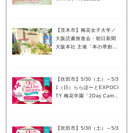
ャルイベント開催！ 俳優≪
望海風斗氏≫が特別講師と
して登壇！
【茨木市】梅花女子大学／
大阪読書推進会・朝日新聞
大阪本社 主催「本の帯創作
コンクール」において、絵
本の帯づくりワークショッ
プ開催！
【吹田市】5/30（土）～5/3
1（日）ららぽーとEXPOCI
TY 梅花学園「2Day Campu
s」 体験ワークショップ開
催！
【吹田市】5/30（土）～5/3