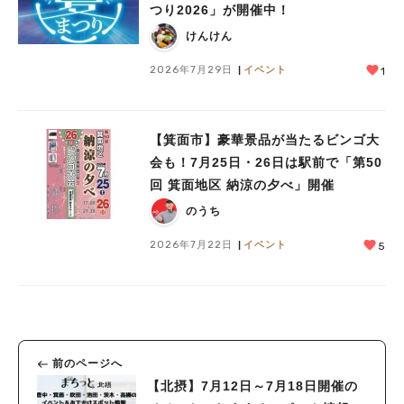
つり2026」が開催中！
人気のキーワード
けんけん
#今週どこいく？
#自然とふれあう
#ランチ
#カフェ
#まとめ
2026年7月29日
イベント
1
#教えたい／教えて投稿記事
#大阪学院大 商品開発プロジェクト
#あなたはどっち？
【箕面市】豪華景品が当たるビンゴ大
会も！7月25日・26日は駅前で「第50
回 箕面地区 納涼の夕べ」開催
のうち
2026年7月22日
イベント
5
前のページへ
【北摂】7月12日～7月18日開催の