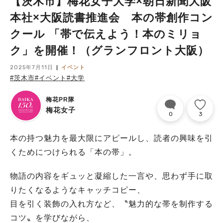
【茨木市】梅花女子大学×朝日新聞大阪
本社×大阪読書推進会 本の帯創作コン
クール 「帯で伝えよう！本のミリョ
ク」を開催！（グランフロント大阪）
2025年7月11日
イベント
#茨木市
#イベント
#大学
梅花PR隊
梅花女子
0
3
本の持つ魅力を最大限にアピールし、読者の興味を引
くためにつけられる「本の帯」。
物語の内容をギュッと凝縮した一言や、思わず手に取
りたくなるようなキャッチコピー、
目を引く装飾の入れ方など、〝魅力的な帯を制作する
コツ〟を学びながら、