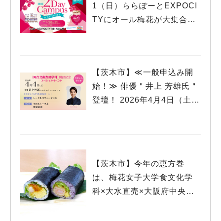
1（日）ららぽーとEXPOCI
TYにオール梅花が大集合！
【2Day Campus ルビーフェ
スタ】
【茨木市】≪一般申込み開
始！≫ 俳優＂井上 芳雄氏＂
登壇！ 2026年4月4日（土）
梅花女子大学 舞台芸術表現
学科 開設記念スペシャルイ
ベント
【茨木市】今年の恵方巻
は、梅花女子大学食文化学
科×大水直売×大阪府中央卸
売市場のコラボ商品「海老
チリ＆海老タル」の2種食べ