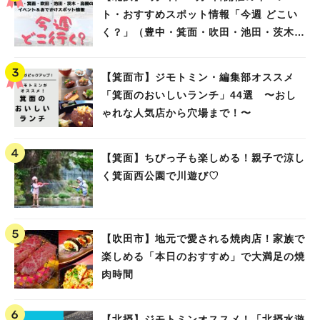
ト・おすすめスポット情報「今週 どこい
く？」（豊中・箕面・吹田・池田・茨木・
高槻）
【箕面市】ジモトミン・編集部オススメ
「箕面のおいしいランチ」44選 〜おし
ゃれな人気店から穴場まで！〜
【箕面】ちびっ子も楽しめる！親子で涼し
く箕面西公園で川遊び♡
【吹田市】地元で愛される焼肉店！家族で
楽しめる「本日のおすすめ」で大満足の焼
肉時間
【北摂】ジモトミンオススメ！「北摂水遊