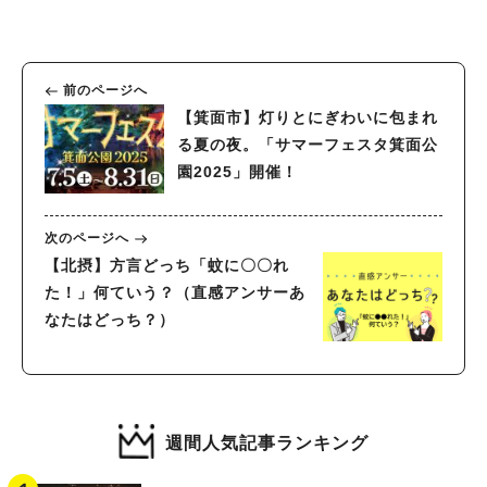
前のページへ
【箕面市】灯りとにぎわいに包まれ
る夏の夜。「サマーフェスタ箕面公
園2025」開催！
次のページへ
【北摂】方言どっち「蚊に〇〇れ
た！」何ていう？（直感アンサーあ
なたはどっち？）
週間人気記事ランキング