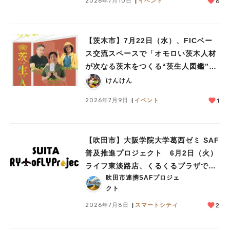
2026年7月10日
イベント
6
【茨木市】7月22日（水）、FICベー
ス交流スペースで「オモロい茨木人材
が次なる茨木をつくる“茨生人図鑑”」
が開催！
けんけん
2026年7月9日
イベント
1
【吹田市】大阪学院大学葛西ゼミ SAF
普及推進プロジェクト 6月2日（火）
ライフ東淡路店、くるくるプラザで見
吹田市連携SAFプロジェ
学会を実施
クト
2026年7月8日
スマートシティ
2