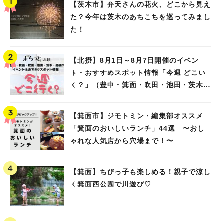
【茨木市】弁天さんの花火、どこから見え
た？今年は茨木のあちこちを巡ってみまし
た！
【北摂】8月1日～8月7日開催のイベン
ト・おすすめスポット情報「今週 どこい
く？」（豊中・箕面・吹田・池田・茨木・
高槻）
【箕面市】ジモトミン・編集部オススメ
「箕面のおいしいランチ」44選 〜おし
ゃれな人気店から穴場まで！〜
【箕面】ちびっ子も楽しめる！親子で涼し
く箕面西公園で川遊び♡