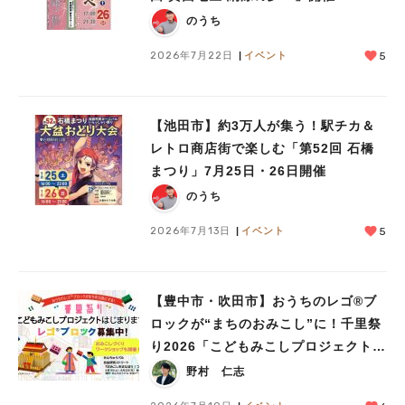
のうち
2026年7月22日
イベント
5
【池田市】約3万人が集う！駅チカ＆
レトロ商店街で楽しむ「第52回 石橋
人気のキーワード
まつり」7月25日・26日開催
#今週どこいく？
#自然とふれあう
#ランチ
#カフェ
#まとめ
のうち
#教えたい／教えて投稿記事
#大阪学院大 商品開発プロジェクト
#あなたはどっち？
2026年7月13日
イベント
5
【豊中市・吹田市】おうちのレゴ®ブ
ロックが“まちのおみこし”に！千里祭
り2026「こどもみこしプロジェクト」
が始まります！！
野村 仁志