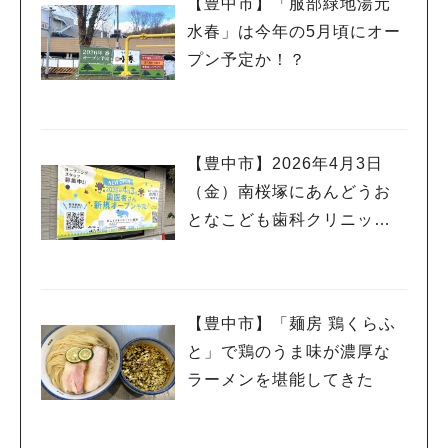
【豊中市】「服部緑地湯元
水春」は今年の5月頃にオー
プン予定か！？
【豊中市】2026年4月3日
（金）南桜塚にあんどうお
となこども歯科クリニック
が開院するみたい
【豊中市】「麺房 鶏くらふ
と」で鶏のうま味が濃厚な
ラーメンを堪能してきた