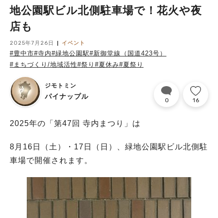
地公園駅ビル北側駐車場で！花火や夜
店も
2025年7月26日
イベント
#豊中市
#寺内
#緑地公園駅
#新御堂線（国道423号）
#まちづくり/地域活性
#祭り
#夏休み
#夏祭り
ジモトミン
パイナップル
0
16
2025年の「第47回 寺内まつり」は
8月16日（土）・17日（日）、緑地公園駅ビル北側駐
車場で開催されます。