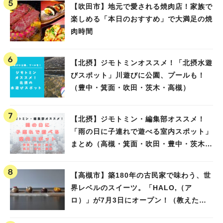
【吹田市】地元で愛される焼肉店！家族で
楽しめる「本日のおすすめ」で大満足の焼
肉時間
【北摂】ジモトミンオススメ！「北摂水遊
びスポット」川遊びに公園、プールも！
（豊中・箕面・吹田・茨木・高槻）
【北摂】ジモトミン・編集部オススメ！
「雨の日に子連れで遊べる室内スポット」
まとめ（高槻・箕面・吹田・豊中・茨木・
池田）
【高槻市】築180年の古民家で味わう、世
界レベルのスイーツ。「HALO,（ア
ロ）」が7月3日にオープン！（教えたい/
教えて）