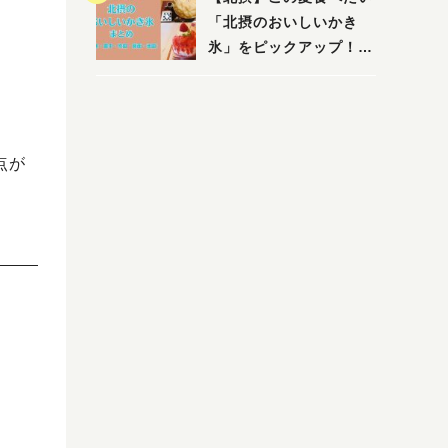
店まで〜
「北摂のおいしいかき
氷」をピックアップ！
（茨木・豊中・吹田・箕
面・池田）
点が