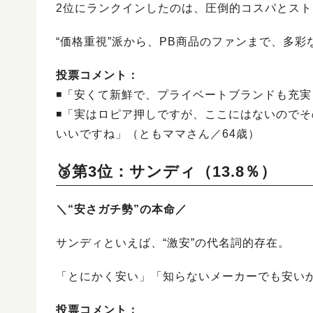
2位にランクインしたのは、圧倒的コスパとス
“価格重視”派から、PB商品のファンまで、多
投票コメント：
◾️「安くて新鮮で、プライベートブランドも充
◾️「実はロピア押しですが、ここにはないので
いいですね」（ともママさん／64歳）
🥉第3位：サンディ（13.8％）
＼“安さガチ勢”の本命／
サンディといえば、“激安”の代名詞的存在。
「とにかく安い」「知らないメーカーでも安い
投票コメント：