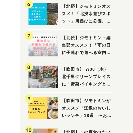
【北摂】ジモトミンオス
スメ！「北摂水遊びスポ
ット」川遊びに公園、プ
ールも！（豊中・箕面・
吹田・茨木・高槻）
【北摂】ジモトミン・編
集部オススメ！「雨の日
に子連れで遊べる室内ス
ポット」まとめ（高槻・
箕面・吹田・豊中・茨
【吹田市】 7/30（木）
」
木・池田）
北千里グリーンプレイス
に「野菜バイキングと飲
茶 Lei can ting 北千
里店」がオープン予定！
【吹田市】ジモトミンが
オススメ「江坂のおいし
いランチ」18選 〜おし
ゃれな人気店から、おひ
とりさまでも楽しめるお
【北摂】この夏食べたい