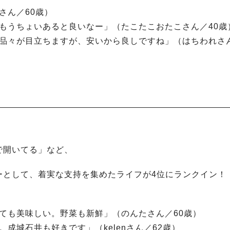
さん／60歳）
がもうちょいあると良いなー」（たこたこおたこさん／40歳
の品々が目立ちますが、安いから良しですね」（はちわれさ
）
で開いてる」など、
ーとして、着実な支持を集めたライフが4位にランクイン！
とても美味しい。野菜も新鮮」（のんたさん／60歳）
成城石井も好きです」（kelenさん／62歳）