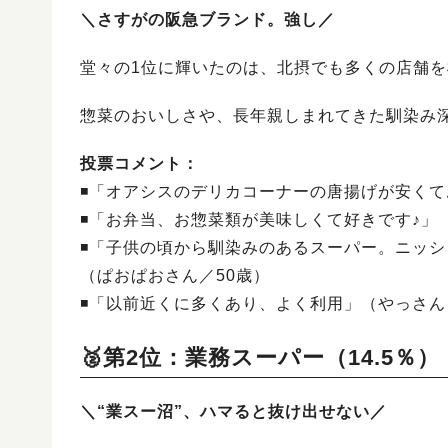
＼さすがの阪急ブランド。強し／
堂々の1位に輝いたのは、北摂でも多くの店舗
惣菜のおいしさや、長年親しまれてきた馴染み
投票コメント：
◾️「オアシスのデリカコーナーの唐揚げが安くて
◾️「お弁当、お惣菜類が美味しくて好きです♪」（
◾️「子供の頃から馴染みのあるスーパー。ニッ
（ぱおぱおさん／50歳）
◾️「以前近くに多くあり、よく利用」（やっさん
🥈第2位：業務スーパー（14.5％）
＼“業スー沼”、ハマると抜け出せない／