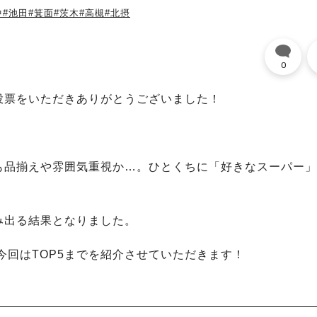
中
#池田
#箕面
#茨木
#高槻
#北摂
0
投票をいただきありがとうございました！
も品揃えや雰囲気重視か…。ひとくちに「好きなスーパー」
み出る結果となりました。
今回はTOP5までを紹介させていただきます！