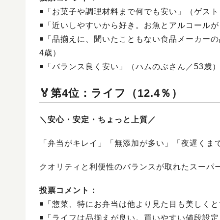
◾️「お菓子や調理材料まで何でも安い」（ゲスト
◾️「近いしやすいから好き。お魚とアルコール
◾️「品揃えに、聞いたこともない食品メーカー
4歳）
◾️「バランス良く安い」（ハムのぶさん／53歳
🏅第4位：ライフ（12.4％）
＼安心・安定・ちょっと上質／
「弁当がキレイ」「無添加が多い」「夜遅くま
クオリティと利便性のバランスが取れたスーパ
投票コメント：
◾️「惣菜、特にお弁当は他より見た目も美しく
◾️「ライフは品揃えが良い。買いやすい値段設定。