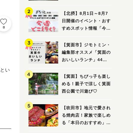
ってみました！
【北摂】8月1日～8月7
日開催のイベント・おす
8
すめスポット情報「今週
どこいく？」（豊中・箕
面・吹田・池田・茨木・
【箕面市】ジモトミン・
高槻）
編集部オススメ「箕面の
おいしいランチ」44
選 〜おしゃれな人気店
とい
から穴場まで！〜
【箕面】ちびっ子も楽し
める！親子で涼しく箕面
西公園で川遊び♡
【吹田市】地元で愛され
る焼肉店！家族で楽しめ
る「本日のおすすめ」で
大満足の焼肉時間