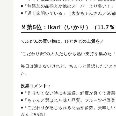
◾️「無添加の品揃えが他のスーパーより多い！」
◾️「遅く迄開いている」（大安ちゃんさん／56
🏅第5位：ikari（いかり）（11.7
＼ふだんの買い物に、ひとさじの上質を／
“こだわり派”の大人たちから熱い支持を集めた
毎日は通えないけれど、ちょっと贅沢したいと
た。
投票コメント：
◾️「作りたくない時にも最適。鮮度が良くて野
◾️「ちゃんと選ばれた味と品質。フルーツや野
◾️「こだわりが感じられる商品が多数。美味し
さん／55歳）