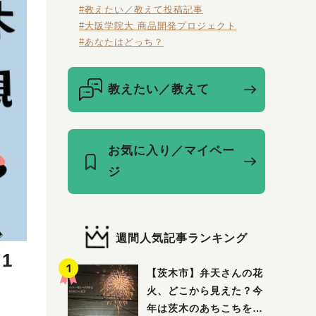
#教えたい／教えて投稿記事
#大阪学院大 商品開発プロジェクト
#あなたはどっち？
教えたい／教えて
お気に入り／マイペー
ジ
週間人気記事ランキング
1
【茨木市】弁天さんの花
火、どこから見えた？今
年は茨木のあちこちを巡