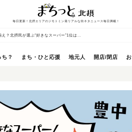
毎日更新！北摂エリアのジモトミン発リアルな街ネタニュース毎日満載！
え？北摂民が選ぶ“好きなスーパー”1位は…
っち？
まち・ひと応援
地元人
開店/閉店
お