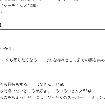
（シャチさん／42歳）
歳）
％）
「いかり」。
きに立ち寄りたくなる——そんな存在として多くの票を集め
菜等も長持ちする」（はなさん／74歳）
菜も間違いないところが好き」（るいるいさん／55歳）
いものをちょっとだけには、ぴったりのスーパー」（ミッシ