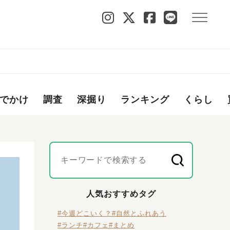
でかけ
調査
深掘り
ランキング
くらし
人気おすすめタグ
#今週どこいく？
#自然とふれあう
#ランチ
#カフェ
#まとめ