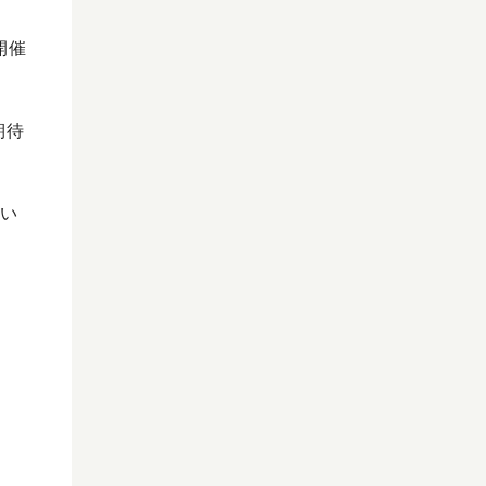
開催
期待
い