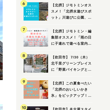
【北摂】ジモトミンオス
スメ！「北摂水遊びスポ
ット」川遊びに公園、プ
ールも！（豊中・箕面・
吹田・茨木・高槻）
【北摂】ジモトミン・編
集部オススメ！「雨の日
に子連れで遊べる室内ス
ポット」まとめ（高槻・
箕面・吹田・豊中・茨
【吹田市】 7/30（木）
木・池田）
北千里グリーンプレイス
に「野菜バイキングと飲
茶 Lei can ting 北千
里店」がオープン予定！
【北摂】この夏食べたい
「北摂のおいしいかき
氷」をピックアップ！
（茨木・豊中・吹田・箕
面・池田）
【吹田市】名古屋スタイ