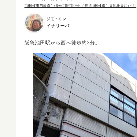
#池田市
#国道176号
#府道9号（箕面池田線）
#池田
#お正月
ジモトミン
イナリーバ
阪急池田駅から西へ徒歩約3分。