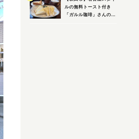
ルの無料トースト付き
「ガルル珈琲」さんのお
得モーニング！