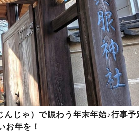
じんじゃ）で賑わう年末年始♪行事予
いお年を！