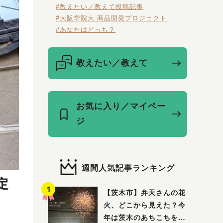
#教えたい／教えて投稿記事
#大阪学院大 商品開発プロジェクト
#あなたはどっち？
教えたい／教えて
お気に入り／マイペー
ジ
週間人気記事ランキング
定
【茨木市】弁天さんの花
火、どこから見えた？今
年は茨木のあちこちを巡