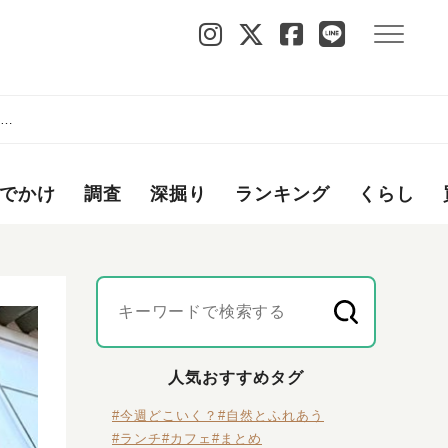
よい
でかけ
調査
深掘り
ランキング
くらし
人気おすすめタグ
#今週どこいく？
#自然とふれあう
#ランチ
#カフェ
#まとめ