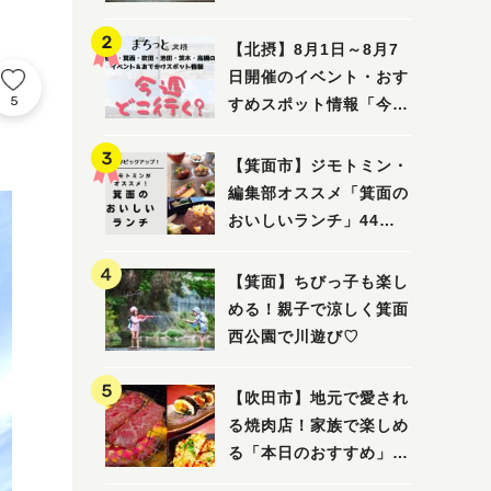
ってみました！
【北摂】8月1日～8月7
日開催のイベント・おす
5
すめスポット情報「今週
どこいく？」（豊中・箕
面・吹田・池田・茨木・
【箕面市】ジモトミン・
高槻）
編集部オススメ「箕面の
おいしいランチ」44
選 〜おしゃれな人気店
から穴場まで！〜
【箕面】ちびっ子も楽し
める！親子で涼しく箕面
西公園で川遊び♡
【吹田市】地元で愛され
る焼肉店！家族で楽しめ
る「本日のおすすめ」で
大満足の焼肉時間