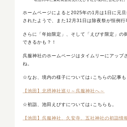
『明治33年に栄町商店街先のえびす社が境内に合祀され
ホームページによると2025年の1月は1日に元
されたようで、また12月31日は除夜祭が恒例
さらに「年始限定」、そして「えびす限定」の御
できるかも？！
呉服神社のホームページはタイムリーにアップ
ね。
☆なお、境内の様子については↓こちらの記事
【池田】北摂神社巡り～呉服神社へ～
☆初詣、池田えびすについては↓こちらも。
【池田】呉服神社、久安寺、五社神社の初詣情