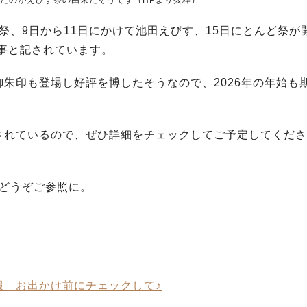
』たのがえびす祭の由来だそうです（HPより抜粋）
旦祭、9日から11日にかけて池田えびす、15日にとんど祭が
行事と記されています。
朱印も登場し好評を博したそうなので、2026年の年始も
されているので、ぜひ詳細をチェックしてご予定してくださ
もどうぞご参照に。
報 お出かけ前にチェックして♪