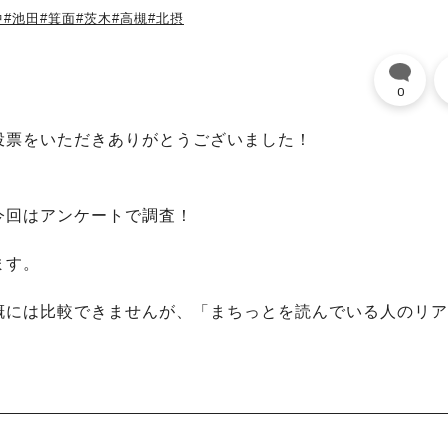
中
#池田
#箕面
#茨木
#高槻
#北摂
0
投票をいただきありがとうございました！
今回はアンケートで調査！
ます。
概には比較できませんが、「まちっとを読んでいる人のリア