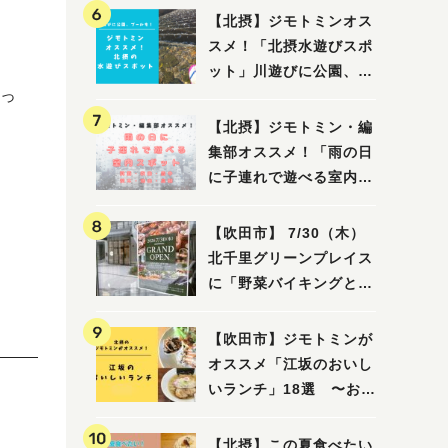
【北摂】ジモトミンオス
スメ！「北摂水遊びスポ
ット」川遊びに公園、プ
っ
ールも！（豊中・箕面・
吹田・茨木・高槻）
【北摂】ジモトミン・編
集部オススメ！「雨の日
に子連れで遊べる室内ス
ポット」まとめ（高槻・
）
箕面・吹田・豊中・茨
【吹田市】 7/30（木）
木・池田）
北千里グリーンプレイス
に「野菜バイキングと飲
茶 Lei can ting 北千
里店」がオープン予定！
【吹田市】ジモトミンが
オススメ「江坂のおいし
いランチ」18選 〜おし
ゃれな人気店から、おひ
とりさまでも楽しめるお
【北摂】この夏食べたい