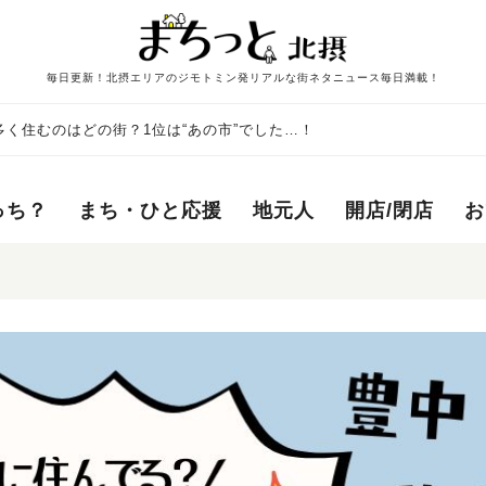
毎日更新！北摂エリアのジモトミン発リアルな街ネタニュース毎日満載！
く住むのはどの街？1位は“あの市”でした…！
っち？
まち・ひと応援
地元人
開店/閉店
お