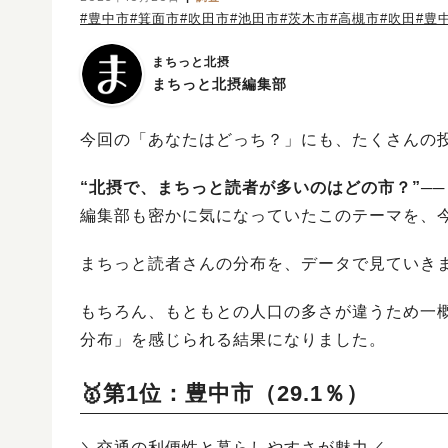
#豊中市
#箕面市
#吹田市
#池田市
#茨木市
#高槻市
#吹田
#豊
まちっと北摂
まちっと北摂編集部
今回の「あなたはどっち？」にも、たくさんの
“北摂で、まちっと読者が多いのはどの市？”──
編集部も密かに気になっていたこのテーマを、
まちっと読者さんの分布を、データで見ていき
もちろん、もともとの人口の多さが違うため一
分布」を感じられる結果になりました。
🥇第1位：豊中市（29.1％）
＼交通の利便性と暮らしやすさが魅力／