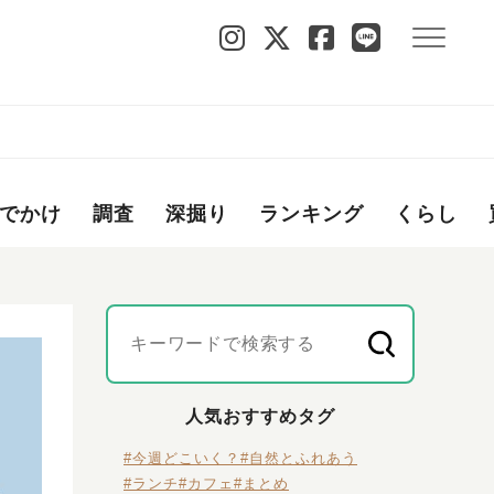
でかけ
調査
深掘り
ランキング
くらし
人気おすすめタグ
#今週どこいく？
#自然とふれあう
#ランチ
#カフェ
#まとめ