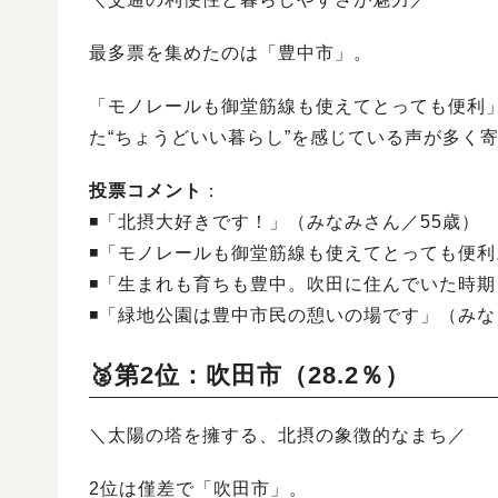
最多票を集めたのは「豊中市」。
「モノレールも御堂筋線も使えてとっても便利
た“ちょうどいい暮らし”を感じている声が多く
投票コメント
：
◾️「北摂大好きです！」（みなみさん／55歳）
◾️「モノレールも御堂筋線も使えてとっても便
◾️「生まれも育ちも豊中。吹田に住んでいた時
◾️「緑地公園は豊中市民の憩いの場です」（みな
🥈第2位：吹田市（28.2％）
＼太陽の塔を擁する、北摂の象徴的なまち／
2位は僅差で「吹田市」。