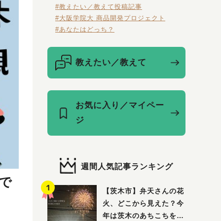
#教えたい／教えて投稿記事
#大阪学院大 商品開発プロジェクト
#あなたはどっち？
教えたい／教えて
お気に入り／マイペー
ジ
週間人気記事ランキング
で
【茨木市】弁天さんの花
火、どこから見えた？今
年は茨木のあちこちを巡