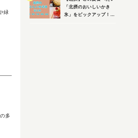
店まで〜
「北摂のおいしいかき
や緑
氷」をピックアップ！
（茨木・豊中・吹田・箕
面・池田）
の多