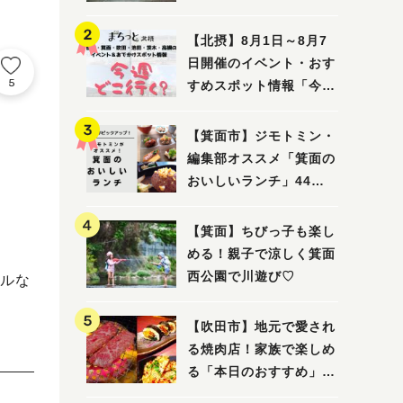
ってみました！
【北摂】8月1日～8月7
日開催のイベント・おす
5
すめスポット情報「今週
どこいく？」（豊中・箕
面・吹田・池田・茨木・
【箕面市】ジモトミン・
高槻）
編集部オススメ「箕面の
おいしいランチ」44
選 〜おしゃれな人気店
から穴場まで！〜
【箕面】ちびっ子も楽し
める！親子で涼しく箕面
西公園で川遊び♡
ルな
【吹田市】地元で愛され
る焼肉店！家族で楽しめ
る「本日のおすすめ」で
大満足の焼肉時間