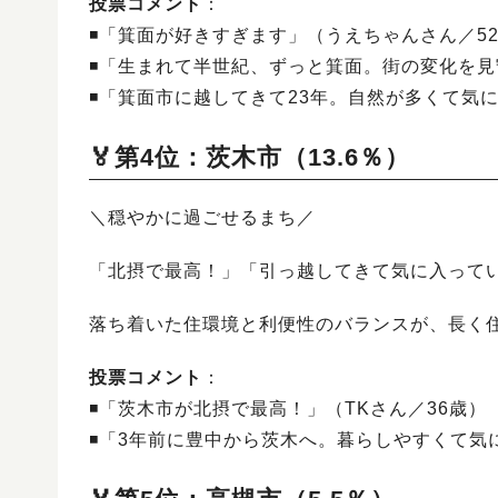
投票コメント
：
◾️「箕面が好きすぎます」（うえちゃんさん／5
◾️「生まれて半世紀、ずっと箕面。街の変化を
◾️「箕面市に越してきて23年。自然が多くて気
🏅第4位：茨木市（13.6％）
＼穏やかに過ごせるまち／
「北摂で最高！」「引っ越してきて気に入って
落ち着いた住環境と利便性のバランスが、長く
投票コメント
：
◾️「茨木市が北摂で最高！」（TKさん／36歳）
◾️「3年前に豊中から茨木へ。暮らしやすくて気