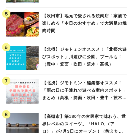
【吹田市】地元で愛される焼肉店！家族で
楽しめる「本日のおすすめ」で大満足の焼
肉時間
【北摂】ジモトミンオススメ！「北摂水遊
びスポット」川遊びに公園、プールも！
（豊中・箕面・吹田・茨木・高槻）
【北摂】ジモトミン・編集部オススメ！
「雨の日に子連れで遊べる室内スポット」
まとめ（高槻・箕面・吹田・豊中・茨木・
池田）
【高槻市】築180年の古民家で味わう、世
界レベルのスイーツ。「HALO,（ア
ロ）」が7月3日にオープン！（教えたい/