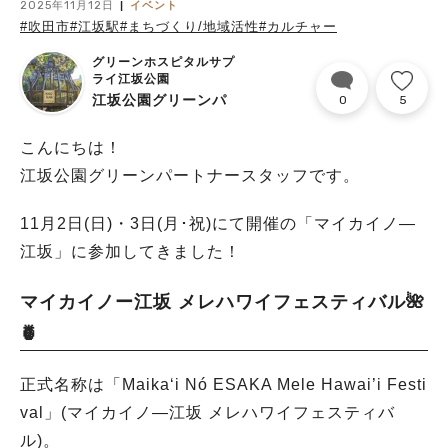
2025年11月12日
イベント
#吹田市
#江坂駅
#まちづくり/地域活性
#カルチャー
グリーンホスピタルサプ
ライ江坂公園
江坂公園グリーンパ
0
5
ートナー
こんにちは！
江坂公園グリーンパートナースタッフです。
11月2日(日)・3日(月･祝)にて開催の「マイカイノ―
江坂」に参加してきました！
マイカイノー江坂 メレハワイフェスティバル🌺
🍍
正式名称は「Maikaʻi Nó ESAKA Mele Hawai’i Festi
val」(マイカイノ―江坂 メレハワイフェスティバ
ル)。