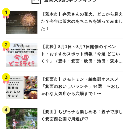
【茨木市】弁天さんの花火、どこから見え
た？今年は茨木のあちこちを巡ってみまし
た！
【北摂】8月1日～8月7日開催のイベン
ト・おすすめスポット情報「今週 どこい
く？」（豊中・箕面・吹田・池田・茨木・
高槻）
【箕面市】ジモトミン・編集部オススメ
「箕面のおいしいランチ」44選 〜おし
ゃれな人気店から穴場まで！〜
【箕面】ちびっ子も楽しめる！親子で涼し
く箕面西公園で川遊び♡