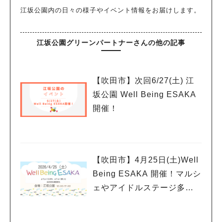
江坂公園内の日々の様子やイベント情報をお届けします。
江坂公園グリーンパートナーさんの他の記事
【吹田市】次回6/27(土) 江
坂公園 Well Being ESAKA
開催！
【吹田市】4月25日(土)Well
Being ESAKA 開催！マルシ
ェやアイドルステージ多数
人気のキーワード
🎤🎶
#今週どこいく？
#自然とふれあう
#ランチ
#カフェ
#まとめ
#教えたい／教えて投稿記事
#大阪学院大 商品開発プロジェクト