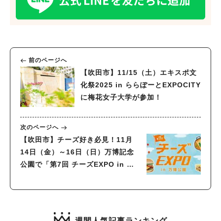
前のページへ
【吹田市】11/15（土）エキスポ文
化祭2025 in ららぽーとEXPOCITY
に梅花女子大学が参加！
次のページへ
【吹田市】チーズ好き必見！11月
14日（金）～16日（日）万博記念
公園で「第7回 チーズEXPO in 万
博公園」開催！
週間人気記事ランキング