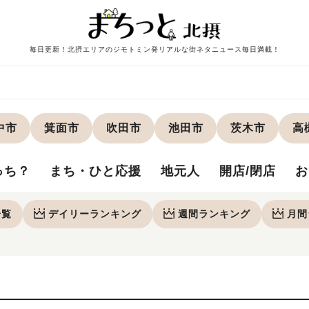
毎日更新！北摂エリアのジモトミン発リアルな街ネタニュース毎日満載！
中市
箕面市
吹田市
池田市
茨木市
高
っち？
まち・ひと応援
地元人
開店/閉店
お
一覧
デイリー
ランキング
週間
ランキング
月間