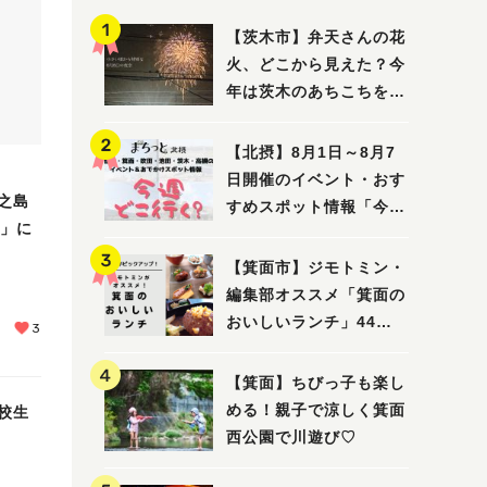
【茨木市】弁天さんの花
火、どこから見えた？今
年は茨木のあちこちを巡
ってみました！
【北摂】8月1日～8月7
日開催のイベント・おす
之島
すめスポット情報「今週
座」に
どこいく？」（豊中・箕
面・吹田・池田・茨木・
【箕面市】ジモトミン・
高槻）
編集部オススメ「箕面の
おいしいランチ」44
3
選 〜おしゃれな人気店
から穴場まで！〜
【箕面】ちびっ子も楽し
める！親子で涼しく箕面
校生
西公園で川遊び♡