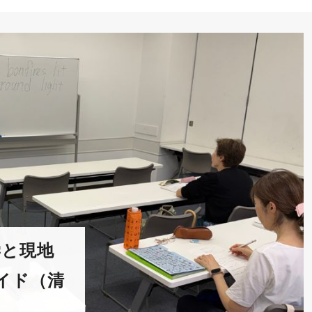
学と現地
イド（清