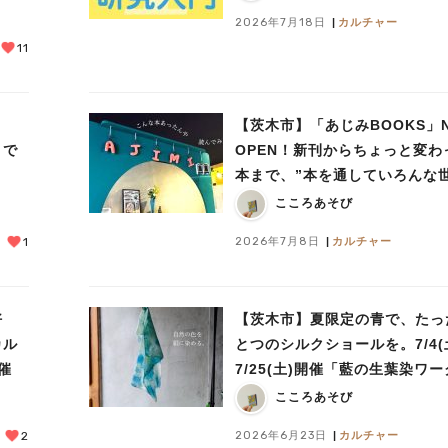
2026年7月18日
カルチャー
11
ま
【茨木市】「あじみBOOKS」
」で
OPEN！新刊からちょっと変わ
本まで、”本を通していろんな
あじみする” 本屋さん
こころあそび
2026年7月8日
カルチャー
1
好
【茨木市】夏限定の青で、たっ
カル
とつのシルクショールを。7/4(
催
7/25(土)開催「藍の生葉染ワ
ョップ」
こころあそび
2026年6月23日
カルチャー
2