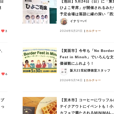
8日
【池田】5月24日（日）に「第
憶
ひよこ寄席」が開催されるみた
予定会場は落語に縁の深い「西
寺」さんです♪
イナリーバ
2026年5月21日
カルチャー
3
で、
【箕面市】今年も「No Border
Fest in Minoh」でいろんな
価値観にふれよう！
阪大21世紀懐徳堂スタッフ
6
2026年5月14日
カルチャー
ップ
【茨木市】コーヒーにワッフル
とっ
テイクアウトにイベントも！小
カフェで満たされるMINIMAL