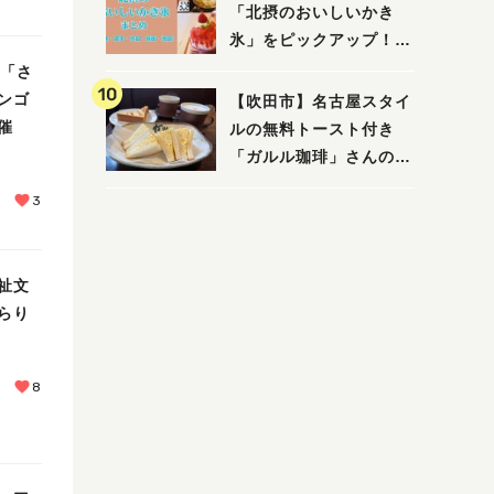
「北摂のおいしいかき
氷」をピックアップ！
（茨木・豊中・吹田・箕
回「さ
面・池田）
ンゴ
【吹田市】名古屋スタイ
催
ルの無料トースト付き
「ガルル珈琲」さんのお
得モーニング！
3
祉文
らり
8