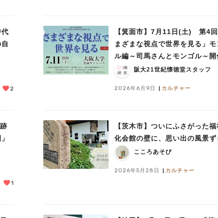
時代
【箕面市】7月11日(土) 第4
の自
まざまな視点で世界を見る」モ
ル編～司馬さんとモンゴル～開
阪大21世紀懐徳堂スタッフ
2026年6月9日
カルチャー
2
遺跡
【茨木市】ついにふさがった福
園」
化会館の壁に、思い出の風景ず
こころあそび
2026年5月28日
カルチャー
1