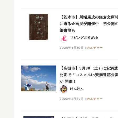
【茨木市】川端康成の鎌倉文庫
に迫る企画展が開催中 初公開
筆書簡も
リビング北摂Web
2026年6月10日
カルチャー
【高槻市】5月30（土）に安満
公園で「コスメルin安満遺跡公
が 開催！
けんけん
2026年5月29日
カルチャー