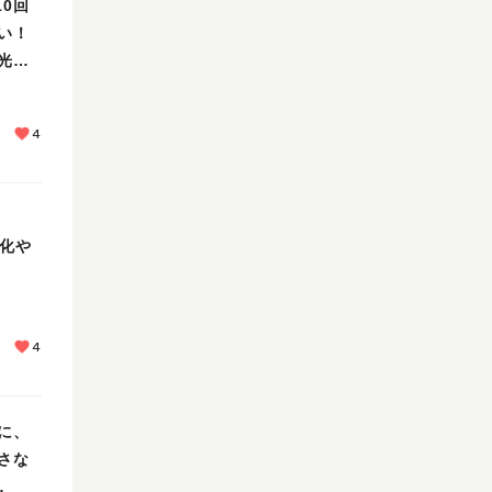
10回
い！
光
4
文化や
4
に、
さな