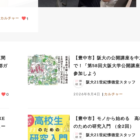
カルチャー
1
三間
【豊中市】阪大の公開講座を中
都ガ
で！「第58回大阪大学公開講
参加しよう
阪大21世紀懐徳堂スタッフ
2026年8月4日
カルチャー
0
KE
【豊中市】モノから始める 高
ュー
のための研究入門 （全2回）
阪大21世紀懐徳堂スタッフ