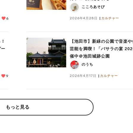
COFFEE＆WAFFLE
こころあそび
2026年4月28日
カルチャー
6
る！
【池田市】新緑の公園で音楽や
ガー
芸能を満喫！「バサラの宴 202
催中＠池田城跡公園
のうち
2026年4月17日
カルチャー
9
もっと見る