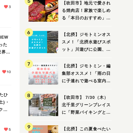
【吹田市】地元で愛され
3
る焼肉店！家族で楽しめ
る「本日のおすすめ」で
大満足の焼肉時間
【北摂】ジモトミンオス
NEW
スメ！「北摂水遊びスポ
った
ット」川遊びに公園、プ
世界を
ールも！（豊中・箕面・
吹田・茨木・高槻）
【北摂】ジモトミン・編
10
集部オススメ！「雨の日
に子連れで遊べる室内ス
ポット」まとめ（高槻・
たひ
箕面・吹田・豊中・茨
【吹田市】 7/30（木）
土)・
木・池田）
北千里グリーンプレイス
ークシ
に「野菜バイキングと飲
茶 Lei can ting 北千
里店」がオープン予定！
【北摂】この夏食べたい
5