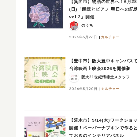
【箕面市】物語の世界へ！6月2
(日)「朗読とピアノ 明日への記
vol.2」開催
のうち
2026年5月26日
カルチャー
【豊中市】阪大豊中キャンパス
台湾映画上映会2026を開催🎬
阪大21世紀懐徳堂スタッフ
2026年5月20日
カルチャー
【茨木市】5/14(木)ワークショ
開催！ペーパーナプキンで作る
ておきのインテリアパネル