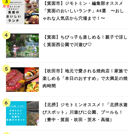
【箕面市】ジモトミン・編集部オススメ
「箕面のおいしいランチ」44選 〜おし
ゃれな人気店から穴場まで！〜
【箕面】ちびっ子も楽しめる！親子で涼し
く箕面西公園で川遊び♡
【吹田市】地元で愛される焼肉店！家族で
楽しめる「本日のおすすめ」で大満足の焼
肉時間
【北摂】ジモトミンオススメ！「北摂水遊
びスポット」川遊びに公園、プールも！
（豊中・箕面・吹田・茨木・高槻）