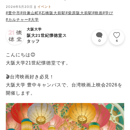
2026年5月20日
イベント
#豊中市
#待兼山町
#石橋阪大前駅
#柴原阪大前駅
#映画
#学び
#カルチャー
#大学
大阪大学
阪大21世紀懐徳堂ス
0
6
タッフ
こんにちは😊
大阪大学21世紀懐徳堂です。
🎬台湾映画好き必見！
大阪大学 豊中キャンパスで、台湾映画上映会2026を
開催します。