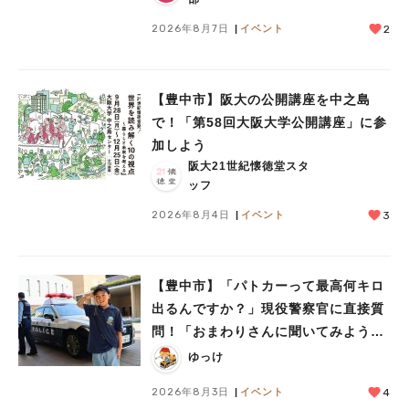
人気のキーワード
2026年8月7日
イベント
2
#今週どこいく？
#自然とふれあう
#ランチ
#カフェ
#まとめ
#教えたい／教えて投稿記事
#大阪学院大 商品開発プロジェクト
#あなたはどっち？
【豊中市】阪大の公開講座を中之島
で！「第58回大阪大学公開講座」に参
加しよう
阪大21世紀懐徳堂スタ
ッフ
2026年8月4日
イベント
3
【豊中市】「パトカーって最高何キロ
出るんですか？」現役警察官に直接質
問！「おまわりさんに聞いてみよう」
に参加しました
ゆっけ
2026年8月3日
イベント
4