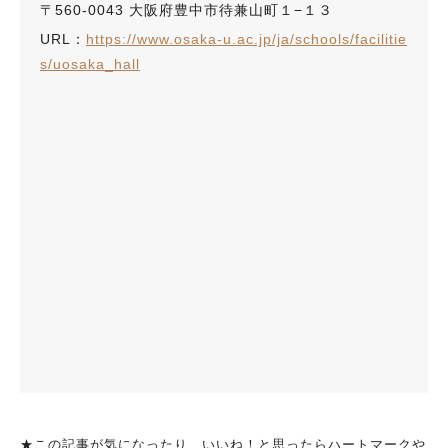
〒560-0043 大阪府豊中市待兼山町１−１３
URL：
https://www.osaka-u.ac.jp/ja/schools/facilitie
s/uosaka_hall
★この記事が気になったり、いいね！と思ったらハートマークや