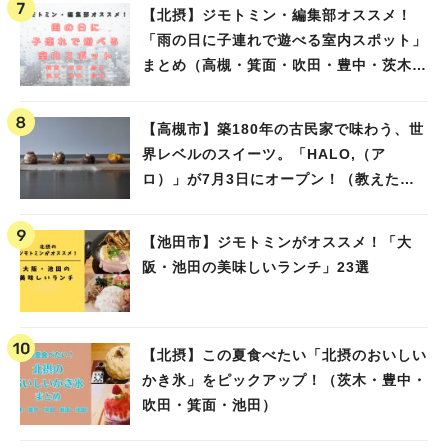
【北摂】ジモトミン・編集部オススメ！
「雨の日に子連れで遊べる室内スポット」
まとめ（高槻・箕面・吹田・豊中・茨木・
池田）
【高槻市】築180年の古民家で味わう、世
界レベルのスイーツ。「HALO,（ア
ロ）」が7月3日にオープン！（教えたい/
教えて）
【池田市】ジモトミンがオススメ！「大
阪・池田の美味しいランチ」23選
【北摂】この夏食べたい「北摂のおいしい
かき氷」をピックアップ！（茨木・豊中・
吹田・箕面・池田）