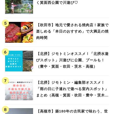
く箕面西公園で川遊び♡
【吹田市】地元で愛される焼肉店！家族で
楽しめる「本日のおすすめ」で大満足の焼
肉時間
【北摂】ジモトミンオススメ！「北摂水遊
びスポット」川遊びに公園、プールも！
（豊中・箕面・吹田・茨木・高槻）
【北摂】ジモトミン・編集部オススメ！
「雨の日に子連れで遊べる室内スポット」
まとめ（高槻・箕面・吹田・豊中・茨木・
池田）
【高槻市】築180年の古民家で味わう、世