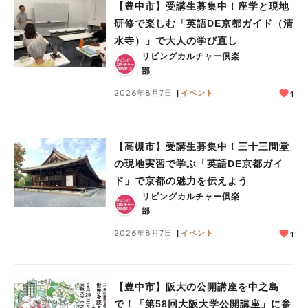
【豊中市】受講生募集中！座学と現地
研修で楽しむ「英語DE京都ガイド（清
水寺）」で大人の学び直し
リビングカルチャー倶楽
人気のキーワード
部
#今週どこいく？
#自然とふれあう
#ランチ
#カフェ
#まとめ
2026年8月7日
イベント
1
#教えたい／教えて投稿記事
#大阪学院大 商品開発プロジェクト
#あなたはどっち？
【高槻市】受講生募集中！三十三間堂
の現地実習で学ぶ「英語DE京都ガイ
ド」で京都の魅力を伝えよう
リビングカルチャー倶楽
部
2026年8月7日
イベント
1
【豊中市】阪大の公開講座を中之島
で！「第58回大阪大学公開講座」に参