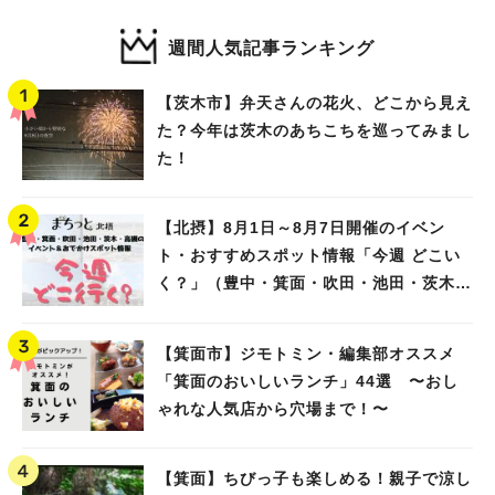
週間人気記事ランキング
【茨木市】弁天さんの花火、どこから見え
た？今年は茨木のあちこちを巡ってみまし
た！
【北摂】8月1日～8月7日開催のイベン
ト・おすすめスポット情報「今週 どこい
く？」（豊中・箕面・吹田・池田・茨木・
高槻）
【箕面市】ジモトミン・編集部オススメ
「箕面のおいしいランチ」44選 〜おし
ゃれな人気店から穴場まで！〜
【箕面】ちびっ子も楽しめる！親子で涼し