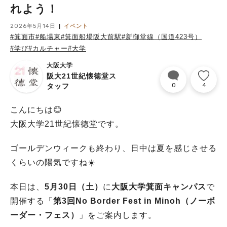
れよう！
2026年5月14日
イベント
#箕面市
#船場東
#箕面船場阪大前駅
#新御堂線（国道423号）
#学び
#カルチャー
#大学
大阪大学
阪大21世紀懐徳堂ス
0
4
タッフ
こんにちは😊
大阪大学21世紀懐徳堂です。
ゴールデンウィークも終わり、日中は夏を感じさせる
くらいの陽気ですね☀️
本日は、
5月30日（土）
に
大阪大学箕面キャンパス
で
開催する「
第3回No Border Fest in Minoh（ノーボ
ーダー・フェス）
」をご案内します。