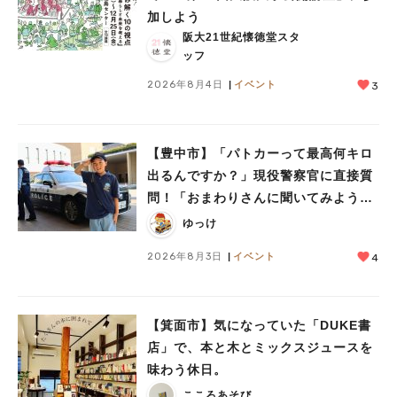
加しよう
阪大21世紀懐徳堂スタ
ッフ
2026年8月4日
イベント
3
【豊中市】「パトカーって最高何キロ
出るんですか？」現役警察官に直接質
問！「おまわりさんに聞いてみよう」
に参加しました
ゆっけ
2026年8月3日
イベント
4
【箕面市】気になっていた「DUKE書
店」で、本と木とミックスジュースを
味わう休日。
こころあそび