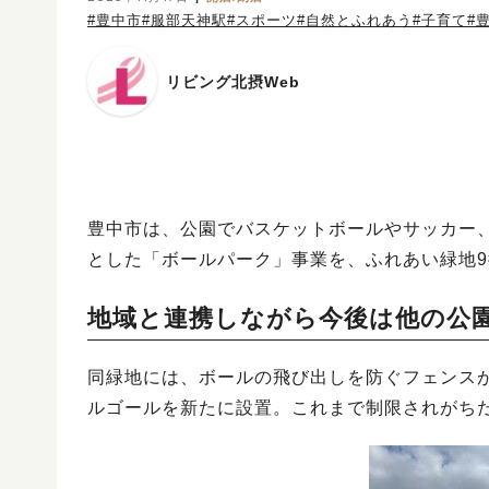
#豊中市
#服部天神駅
#スポーツ
#自然とふれあう
#子育て
#
リビング北摂Web
豊中市は、公園でバスケットボールやサッカー
とした「ボールパーク」事業を、ふれあい緑地9
地域と連携しながら今後は他の公
同緑地には、ボールの飛び出しを防ぐフェンス
ルゴールを新たに設置。これまで制限されがち