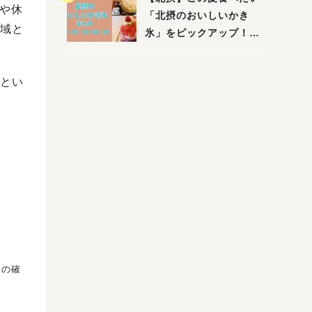
後や休
「北摂のおいしいかき
域と
氷」をピックアップ！
（茨木・豊中・吹田・箕
面・池田）
とい
報の確