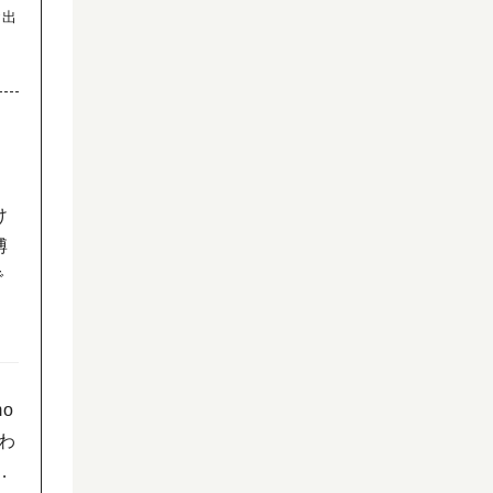
お出
け
博
で
o
わ
で