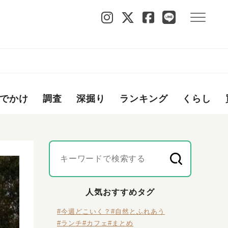
でかけ
調査
深掘り
ランキング
くらし
人気おすすめタグ
#今週どこいく？
#自然とふれあう
#ランチ
#カフェ
#まとめ