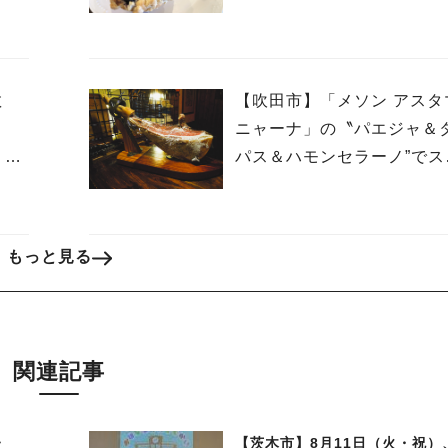
幸せいっぱい☆
教
【吹田市】「メソン アスタ
ス
ニャーナ」の〝パエジャ＆
）オ
パス＆ハモンセラーノ”でス
インを堪能！
もっと見る
関連記事
た
【茨木市】8月11日（火・祝）