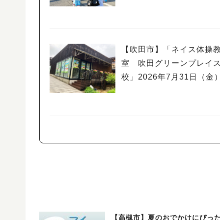
（日）高槻まつり開催
【吹田市】「ネイス体操
室 吹田グリーンプレイ
校」2026年7月31日（金
ープン！
【高槻市】夏のおでかけにぴっ