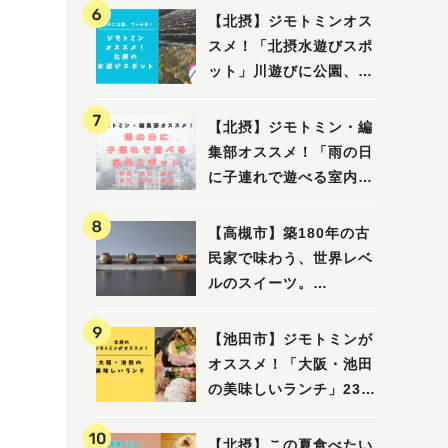
【北摂】ジモトミンオス
スメ！「北摂水遊びスポ
ット」川遊びに公園、プ
ールも！（豊中・箕面・
吹田・茨木・高槻）
【北摂】ジモトミン・編
集部オススメ！「雨の日
に子連れで遊べる室内ス
ポット」まとめ（高槻・
箕面・吹田・豊中・茨
【高槻市】築180年の古
木・池田）
民家で味わう、世界レベ
ルのスイーツ。
「HALO,（アロ）」が7
月3日にオープン！（教
【池田市】ジモトミンが
えたい/教えて）
オススメ！「大阪・池田
の美味しいランチ」23
選
【北摂】この夏食べたい