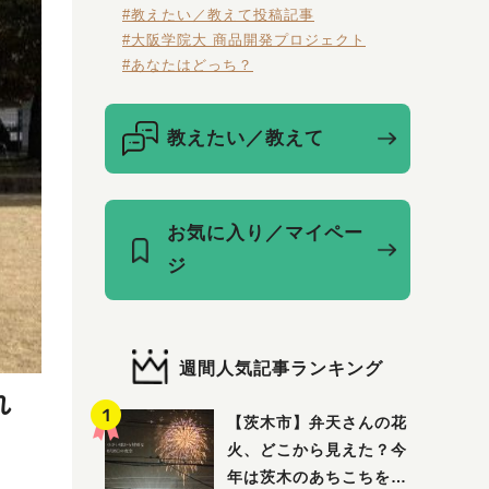
#教えたい／教えて投稿記事
#大阪学院大 商品開発プロジェクト
#あなたはどっち？
教えたい／教えて
お気に入り／マイペー
ジ
週間人気記事ランキング
れ
【茨木市】弁天さんの花
火、どこから見えた？今
年は茨木のあちこちを巡