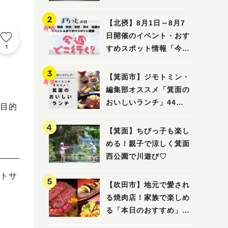
ってみました！
【北摂】8月1日～8月7
日開催のイベント・おす
1
すめスポット情報「今週
どこいく？」（豊中・箕
面・吹田・池田・茨木・
【箕面市】ジモトミン・
高槻）
編集部オススメ「箕面の
おいしいランチ」44
目的
選 〜おしゃれな人気店
から穴場まで！〜
【箕面】ちびっ子も楽し
める！親子で涼しく箕面
西公園で川遊び♡
トサ
【吹田市】地元で愛され
る焼肉店！家族で楽しめ
る「本日のおすすめ」で
大満足の焼肉時間