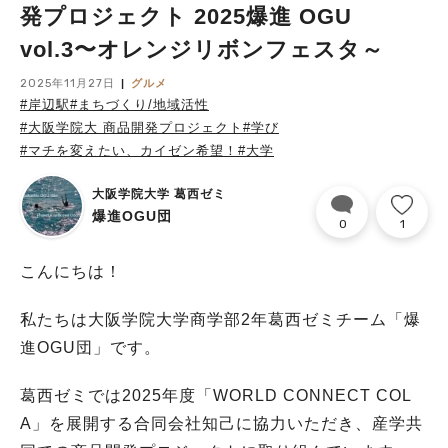
発プロジェクト 2025爆進 OGU
vol.3〜オレンジリボンフェスタ～
2025年11月27日
グルメ
#岸辺駅
#まちづくり/地域活性
#大阪学院大 商品開発プロジェクト
#学び
#マチを変えたい、カイゼン希望！
#大学
大阪学院大学 葛西ゼミ
爆進OGU団
0
1
こんにちは！
私たちは大阪学院大学商学部2年葛西ゼミチーム「爆
進OGU団」です。
葛西ゼミでは2025年度「WORLD CONNECT COL
A」を展開する合同会社知己に協力いただき、産学共