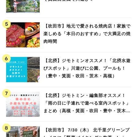
【吹田市】地元で愛される焼肉店！家族で
楽しめる「本日のおすすめ」で大満足の焼
肉時間
【北摂】ジモトミンオススメ！「北摂水遊
びスポット」川遊びに公園、プールも！
（豊中・箕面・吹田・茨木・高槻）
【北摂】ジモトミン・編集部オススメ！
「雨の日に子連れで遊べる室内スポット」
まとめ（高槻・箕面・吹田・豊中・茨木・
池田）
【吹田市】 7/30（木） 北千里グリーンプ