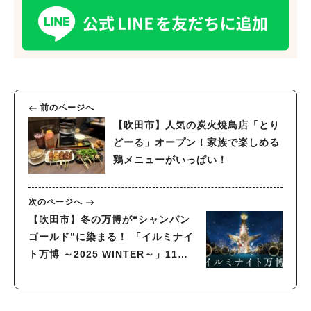
#今週どこいく？
#自然とふれあう
#ランチ
#カフェ
#まとめ
#教えたい／教えて投稿記事
#大阪学院大 商品開発プロジェクト
#あなたはどっち？
前のページへ
【吹田市】人気の炭火焼鳥店「とり
どーる」オープン！家族で楽しめる
鶏メニューがいっぱい！
次のページへ
【吹田市】冬の万博が“シャンパン
ゴールド”に染まる！ 「イルミナイ
ト万博 ～2025 WINTER～」11月
23日より開催！