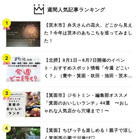
週間人気記事ランキング
【茨木市】弁天さんの花火、どこから見え
た？今年は茨木のあちこちを巡ってみまし
た！
【北摂】8月1日～8月7日開催のイベン
ト・おすすめスポット情報「今週 どこい
く？」（豊中・箕面・吹田・池田・茨木・
高槻）
【箕面市】ジモトミン・編集部オススメ
「箕面のおいしいランチ」44選 〜おし
ゃれな人気店から穴場まで！〜
【箕面】ちびっ子も楽しめる！親子で涼し
く箕面西公園で川遊び♡