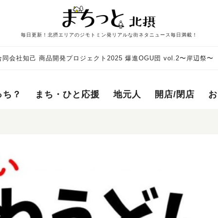
毎日更新！北摂エリアのジモトミン発リアルな街ネタニュース毎日満載！
同会社知己 商品開発プロジェクト2025 爆進OGU団 vol.2〜岸辺祭〜
っち？
まち・ひと応援
地元人
開店/閉店
お