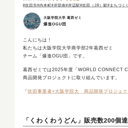
#吹田市
#内本町
#岸部南
#岸辺駅
#吹田（JR）駅
#まちづく
大阪学院大学 葛西ゼミ
爆進OGU団
こんにちは！
私たちは大阪学院大学商学部2年葛西ゼミ
チーム「爆進OGU団」です。
葛西ゼミでは2025年度「WORLD CONNE
商品開発プロジェクトに取り組んでいます。
「
吹田事業者×大阪学院大 商品開発プロジェクト
「くわくわうどん」販売数200個