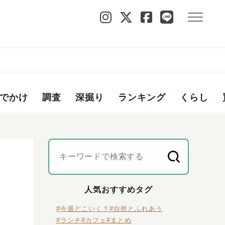
でかけ
調査
深掘り
ランキング
くらし
人気おすすめタグ
#今週どこいく？
#自然とふれあう
#ランチ
#カフェ
#まとめ