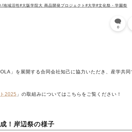
り/地域活性
#大阪学院大 商品開発プロジェクト
#大学
#文化祭・学園祭
0
CT COLA」を展開する合同会社知己に協力いただき、産学共
2025
」の取組みについてはこちらをご覧ください！
達成！岸辺祭の様子