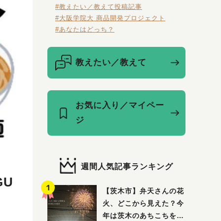
#教えたい／教えて投稿記事
#大阪学院大 商品開発プロジェクト
#あなたはどっち？
教えたい／教えて
お気に入り／マイペー
ジ
週間人気記事ランキング
GU
【茨木市】弁天さんの花
火、どこから見えた？今
年は茨木のあちこちを巡