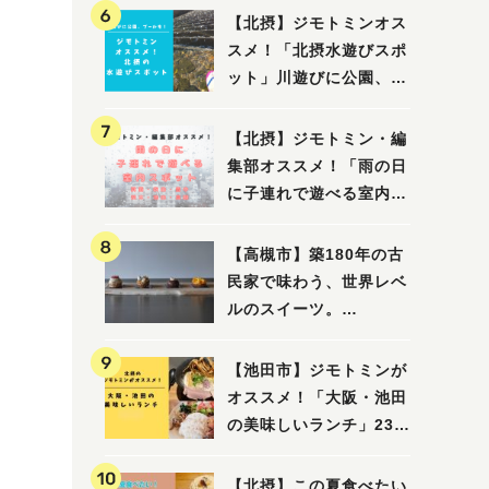
【北摂】ジモトミンオス
スメ！「北摂水遊びスポ
ット」川遊びに公園、プ
ールも！（豊中・箕面・
吹田・茨木・高槻）
【北摂】ジモトミン・編
集部オススメ！「雨の日
に子連れで遊べる室内ス
ポット」まとめ（高槻・
箕面・吹田・豊中・茨
【高槻市】築180年の古
木・池田）
民家で味わう、世界レベ
ルのスイーツ。
「HALO,（アロ）」が7
月3日にオープン！（教
【池田市】ジモトミンが
えたい/教えて）
オススメ！「大阪・池田
の美味しいランチ」23
選
【北摂】この夏食べたい