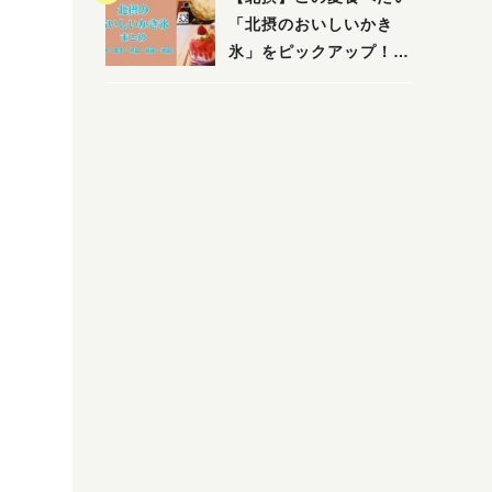
「北摂のおいしいかき
氷」をピックアップ！
（茨木・豊中・吹田・箕
面・池田）