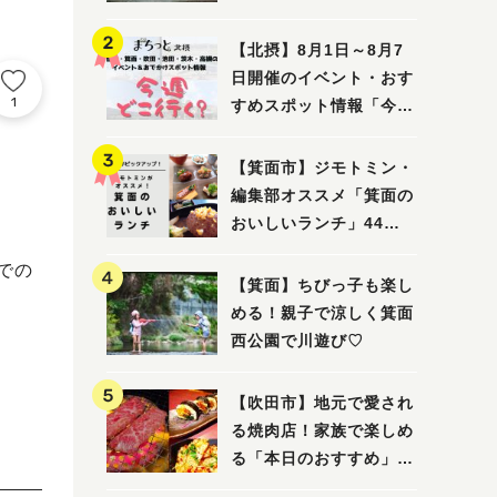
ってみました！
【北摂】8月1日～8月7
日開催のイベント・おす
1
すめスポット情報「今週
どこいく？」（豊中・箕
面・吹田・池田・茨木・
【箕面市】ジモトミン・
高槻）
編集部オススメ「箕面の
おいしいランチ」44
選 〜おしゃれな人気店
同での
から穴場まで！〜
【箕面】ちびっ子も楽し
める！親子で涼しく箕面
西公園で川遊び♡
【吹田市】地元で愛され
る焼肉店！家族で楽しめ
る「本日のおすすめ」で
大満足の焼肉時間