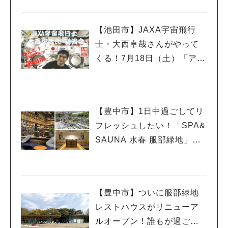
【池田市】JAXA宇宙飛行
士・大西卓哉さんがやって
くる！7月18日（土）「アマ
チュア無線フェスティバ
ル」で講演
【豊中市】1日中過ごしてリ
フレッシュしたい！「SPA&
SAUNA 水春 服部緑地」、
ついに6月5日オープン！
【豊中市】ついに服部緑地
レストハウスがリニューア
ルオープン！誰もが過ごし