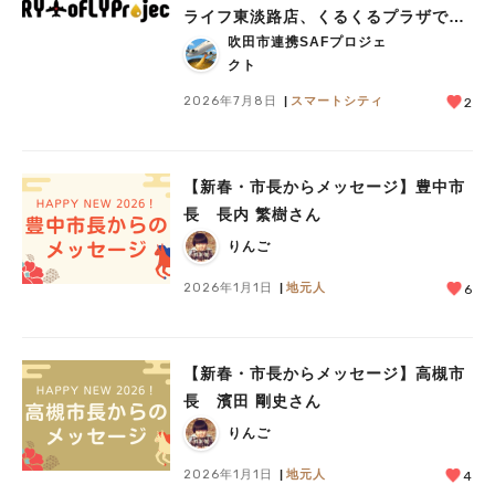
ライフ東淡路店、くるくるプラザで見
吹田市連携SAFプロジェ
学会を実施
クト
2026年7月8日
スマートシティ
2
【新春・市長からメッセージ】豊中市
長 長内 繁樹さん
りんご
2026年1月1日
地元人
6
【新春・市長からメッセージ】高槻市
長 濱田 剛史さん
りんご
2026年1月1日
地元人
4