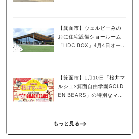
やすい憩いの場所に
【箕面市】ウェルビーみの
おに住宅設備ショールーム
「HDC BOX」4月4日オープ
ン！オープニングイベント
も
【箕面市】1月10日「桜井マ
ルシェ×箕面自由学園GOLD
EN BEARS」の特別なマル
シェが開催！
もっと見る