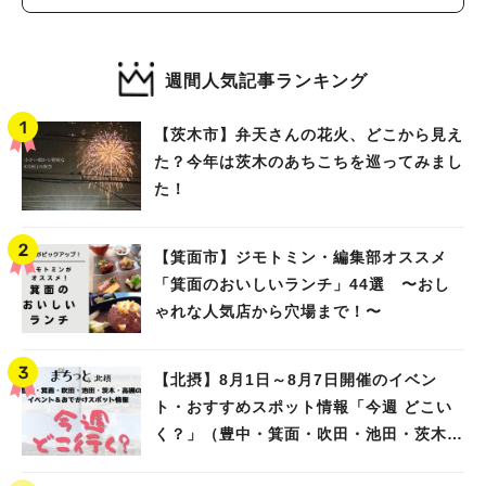
週間人気記事ランキング
【茨木市】弁天さんの花火、どこから見え
た？今年は茨木のあちこちを巡ってみまし
た！
【箕面市】ジモトミン・編集部オススメ
「箕面のおいしいランチ」44選 〜おし
ゃれな人気店から穴場まで！〜
【北摂】8月1日～8月7日開催のイベン
ト・おすすめスポット情報「今週 どこい
く？」（豊中・箕面・吹田・池田・茨木・
高槻）