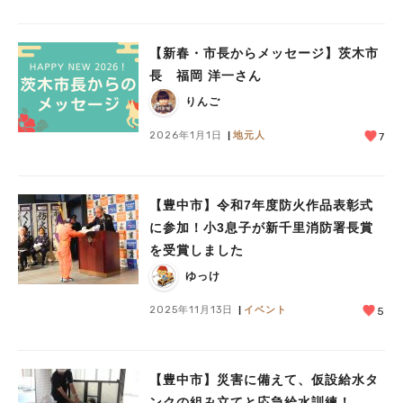
【新春・市長からメッセージ】茨木市
長 福岡 洋一さん
りんご
2026年1月1日
地元人
7
人気のキーワード
【豊中市】令和7年度防火作品表彰式
#今週どこいく？
#自然とふれあう
#ランチ
#カフェ
#まとめ
に参加！小3息子が新千里消防署長賞
#教えたい／教えて投稿記事
#大阪学院大 商品開発プロジェクト
を受賞しました
#あなたはどっち？
ゆっけ
2025年11月13日
イベント
5
【豊中市】災害に備えて、仮設給水タ
ンクの組み立てと応急給水訓練！