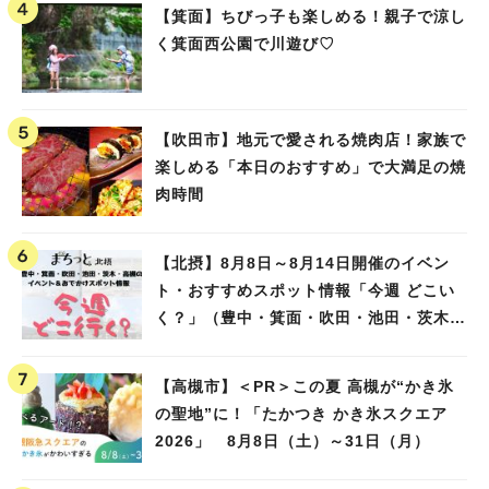
【箕面】ちびっ子も楽しめる！親子で涼し
く箕面西公園で川遊び♡
【吹田市】地元で愛される焼肉店！家族で
楽しめる「本日のおすすめ」で大満足の焼
肉時間
【北摂】8月8日～8月14日開催のイベン
ト・おすすめスポット情報「今週 どこい
く？」（豊中・箕面・吹田・池田・茨木・
高槻）
【高槻市】＜PR＞この夏 高槻が“かき氷
の聖地”に！「たかつき かき氷スクエア
2026」 8月8日（土）～31日（月）