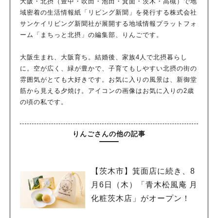
大阪・北摂（豊中・吹田・池田・箕面・茨木・高槻）で地
域密着の生活情報紙「リビング新聞」を発行する株式会社
サンケイリビング新聞社が展開する地域情報プラットフォ
ーム「まちっと北摂」の編集部、りんごです。
大阪生まれ、大阪育ち。結婚後、家族4人で北摂暮らし
に。空が広く、緑が豊かで、子育てもしやすい北摂の街の
雰囲気がとても大好きです。お気に入りの風景は、新御堂
筋から見える夕焼け。アイコンの画像はお気に入りの2歳
の頃の私です。
りんごさんの他の記事
【茨木市】箕面店に続き、8
月6日（木）「青木松風庵 月
化粧茨木店」がオープン！