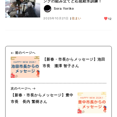
ンクの組み立てと応急給水訓練！
Sora Yoriko
2025年10月21日
住まい
12
前のページへ
【新春・市長からメッセージ】池田
市長 瀧澤 智子さん
次のページへ
【新春・市長からメッセージ】豊中
市長 長内 繁樹さん