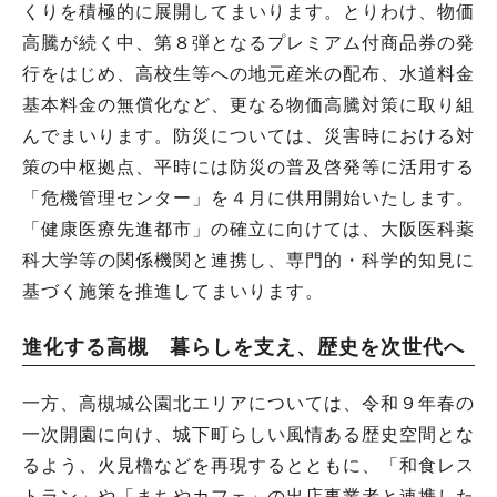
くりを積極的に展開してまいります。とりわけ、物価
高騰が続く中、第８弾となるプレミアム付商品券の発
行をはじめ、高校生等への地元産米の配布、水道料金
基本料金の無償化など、更なる物価高騰対策に取り組
んでまいります。防災については、災害時における対
策の中枢拠点、平時には防災の普及啓発等に活用する
「危機管理センター」を４月に供用開始いたします。
「健康医療先進都市」の確立に向けては、大阪医科薬
科大学等の関係機関と連携し、専門的・科学的知見に
基づく施策を推進してまいります。
進化する高槻 暮らしを支え、歴史を次世代へ
一方、高槻城公園北エリアについては、令和９年春の
一次開園に向け、城下町らしい風情ある歴史空間とな
るよう、火見櫓などを再現するとともに、「和食レス
トラン」や「まちやカフェ」の出店事業者と連携した