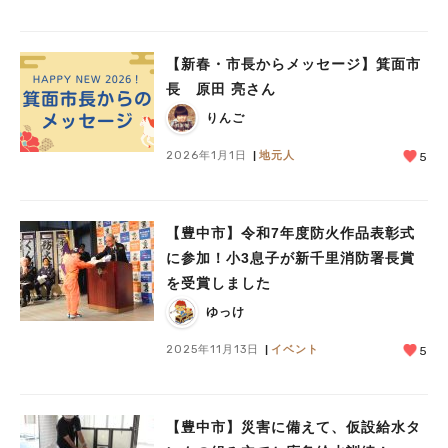
【新春・市長からメッセージ】箕面市
長 原田 亮さん
りんご
2026年1月1日
地元人
5
人気のキーワード
【豊中市】令和7年度防火作品表彰式
#今週どこいく？
#自然とふれあう
#ランチ
#カフェ
#まとめ
に参加！小3息子が新千里消防署長賞
#教えたい／教えて投稿記事
#大阪学院大 商品開発プロジェクト
を受賞しました
#あなたはどっち？
ゆっけ
2025年11月13日
イベント
5
【豊中市】災害に備えて、仮設給水タ