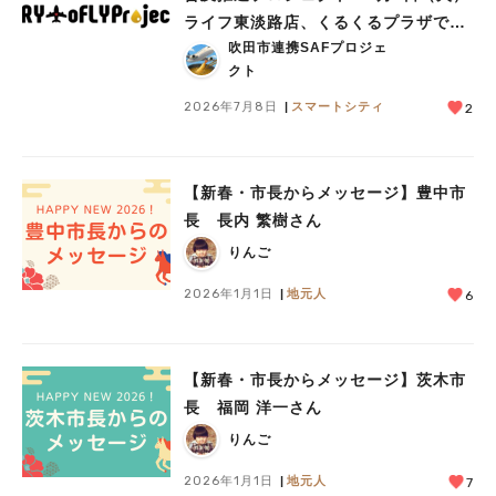
ライフ東淡路店、くるくるプラザで見
吹田市連携SAFプロジェ
学会を実施
クト
2026年7月8日
スマートシティ
2
【新春・市長からメッセージ】豊中市
長 長内 繁樹さん
りんご
2026年1月1日
地元人
6
【新春・市長からメッセージ】茨木市
長 福岡 洋一さん
りんご
2026年1月1日
地元人
7