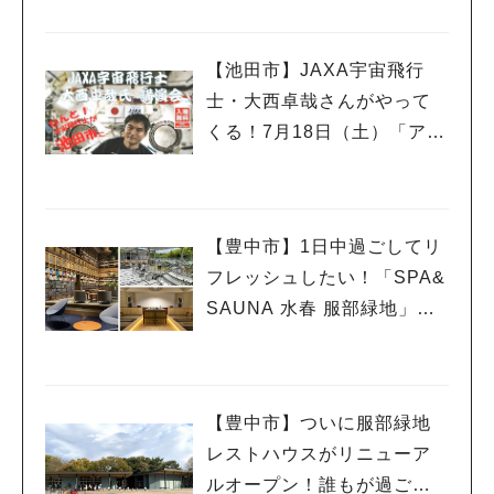
【池田市】JAXA宇宙飛行
士・大西卓哉さんがやって
くる！7月18日（土）「アマ
チュア無線フェスティバ
ル」で講演
【豊中市】1日中過ごしてリ
フレッシュしたい！「SPA&
SAUNA 水春 服部緑地」、
ついに6月5日オープン！
【豊中市】ついに服部緑地
レストハウスがリニューア
ルオープン！誰もが過ごし