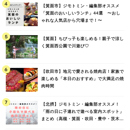
【箕面市】ジモトミン・編集部オススメ
「箕面のおいしいランチ」44選 〜おし
ゃれな人気店から穴場まで！〜
【箕面】ちびっ子も楽しめる！親子で涼し
く箕面西公園で川遊び♡
【吹田市】地元で愛される焼肉店！家族で
楽しめる「本日のおすすめ」で大満足の焼
肉時間
【北摂】ジモトミン・編集部オススメ！
「雨の日に子連れで遊べる室内スポット」
まとめ（高槻・箕面・吹田・豊中・茨木・
池田）