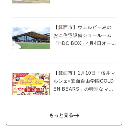
やすい憩いの場所に
【箕面市】ウェルビーみの
おに住宅設備ショールーム
「HDC BOX」4月4日オープ
ン！オープニングイベント
も
【箕面市】1月10日「桜井マ
ルシェ×箕面自由学園GOLD
EN BEARS」の特別なマル
シェが開催！
もっと見る