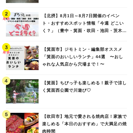
【北摂】8月1日～8月7日開催のイベン
ト・おすすめスポット情報「今週 どこい
く？」（豊中・箕面・吹田・池田・茨木・
高槻）
【箕面市】ジモトミン・編集部オススメ
「箕面のおいしいランチ」44選 〜おし
ゃれな人気店から穴場まで！〜
【箕面】ちびっ子も楽しめる！親子で涼し
く箕面西公園で川遊び♡
【吹田市】地元で愛される焼肉店！家族で
楽しめる「本日のおすすめ」で大満足の焼
肉時間