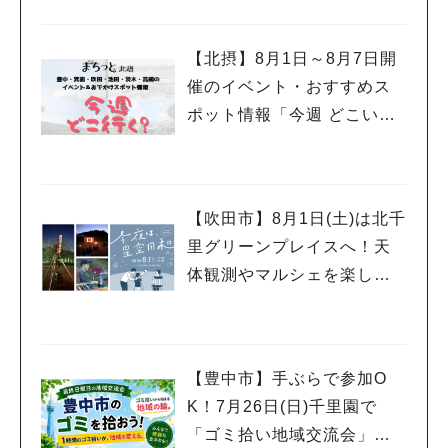
【北摂】8月1日～8月7日開
催のイベント・おすすめス
ポット情報「今週 どこい
く？」（豊中・箕面・吹
田・池田・茨木・高槻）
【吹田市】8月1日(土)は北千
里グリーンプレイスへ！天
体観測やマルシェを楽しむ
「今夜は、星空日和」開催
【豊中市】手ぶらで参加O
K！7月26日(日)千里園で
「ゴミ拾い地域交流会」開