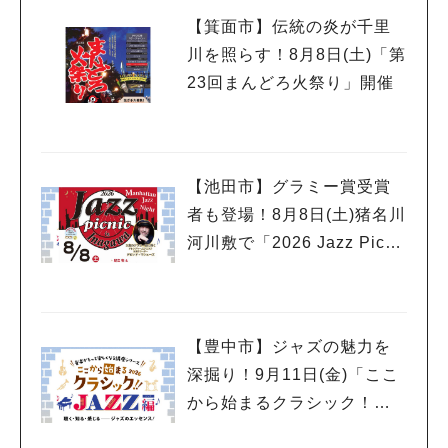
【箕面市】伝統の炎が千里
川を照らす！8月8日(土)「第
23回まんどろ火祭り」開催
【池田市】グラミー賞受賞
者も登場！8月8日(土)猪名川
河川敷で「2026 Jazz Picni
c in 猪名川」開催
【豊中市】ジャズの魅力を
深掘り！9月11日(金)「ここ
から始まるクラシック！！2
026 JAZZ編」開催