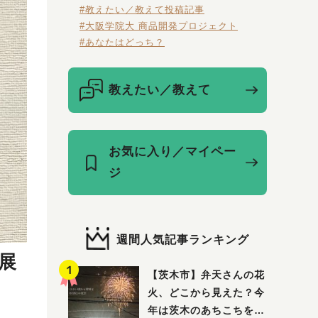
#教えたい／教えて投稿記事
#大阪学院大 商品開発プロジェクト
#あなたはどっち？
教えたい／教えて
お気に入り／マイペー
ジ
週間人気記事ランキング
展
【茨木市】弁天さんの花
火、どこから見えた？今
年は茨木のあちこちを巡