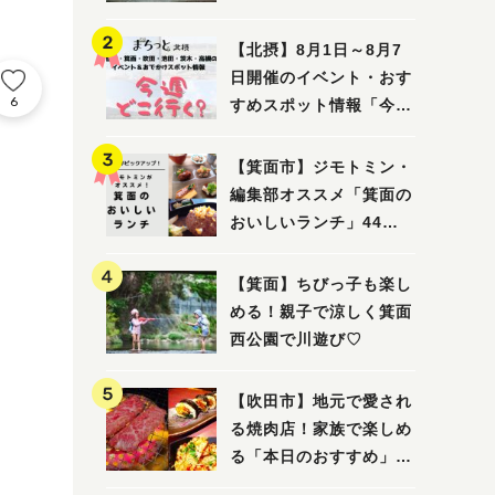
ってみました！
【北摂】8月1日～8月7
日開催のイベント・おす
6
すめスポット情報「今週
どこいく？」（豊中・箕
面・吹田・池田・茨木・
【箕面市】ジモトミン・
高槻）
編集部オススメ「箕面の
おいしいランチ」44
選 〜おしゃれな人気店
から穴場まで！〜
【箕面】ちびっ子も楽し
める！親子で涼しく箕面
西公園で川遊び♡
【吹田市】地元で愛され
る焼肉店！家族で楽しめ
る「本日のおすすめ」で
大満足の焼肉時間