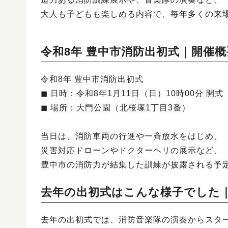
大人も子どもも楽しめる内容で、毎年多くの来
令和8年 豊中市消防出初式｜開催概
令和8年 豊中市消防出初式
◼︎ 日時：令和8年1月11日（日）10時00分 開式
◼︎ 場所：大門公園（北桜塚1丁目3番）
当日は、消防車両の行進や一斉放水をはじめ、
災害対応ドローンやドクターヘリの展示など、
豊中市の消防力が結集した訓練が披露される予
去年の出初式はこんな様子でした
去年の出初式では、消防音楽隊の演奏からスタ