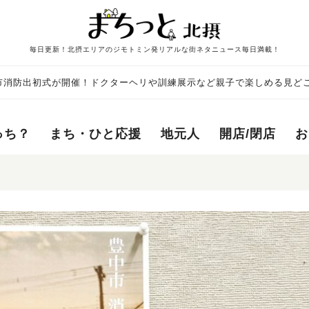
毎日更新！北摂エリアのジモトミン発リアルな街ネタニュース毎日満載！
中市消防出初式が開催！ドクターヘリや訓練展示など親子で楽しめる見ど
っち？
まち・ひと応援
地元人
開店/閉店
お