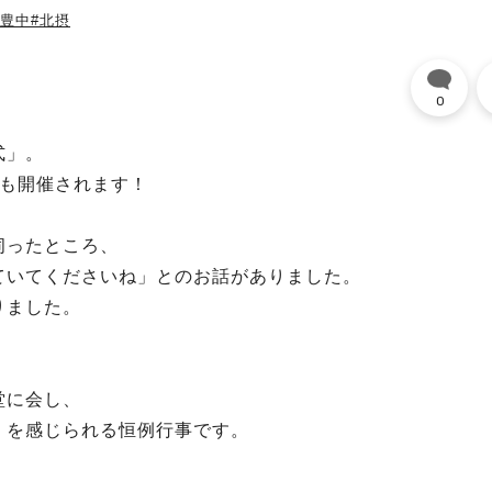
#豊中
#北摂
0
式」。
年も開催されます！
伺ったところ、
ていてくださいね」とのお話がありました。
りました。
、
堂に会し、
」を感じられる恒例行事です。