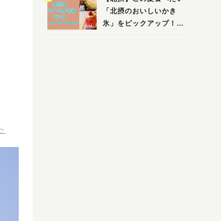
店まで〜
「北摂のおいしいかき
氷」をピックアップ！
（茨木・豊中・吹田・箕
面・池田）
た