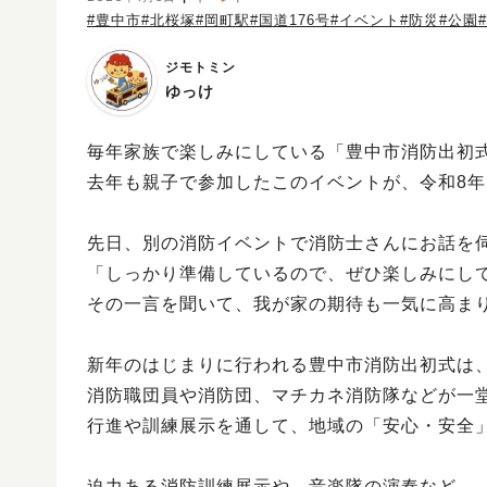
#豊中市
#北桜塚
#岡町駅
#国道176号
#イベント
#防災
#公園
ジモトミン
ゆっけ
毎年家族で楽しみにしている「豊中市消防出初
去年も親子で参加したこのイベントが、令和8
先日、別の消防イベントで消防士さんにお話を
「しっかり準備しているので、ぜひ楽しみにし
その一言を聞いて、我が家の期待も一気に高ま
新年のはじまりに行われる豊中市消防出初式は
消防職団員や消防団、マチカネ消防隊などが一
行進や訓練展示を通して、地域の「安心・安全
迫力ある消防訓練展示や、音楽隊の演奏など、