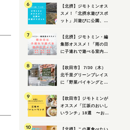
【北摂】ジモトミンオス
スメ！「北摂水遊びスポ
ット」川遊びに公園、プ
ールも！（豊中・箕面・
吹田・茨木・高槻）
【北摂】ジモトミン・編
集部オススメ！「雨の日
に子連れで遊べる室内ス
ポット」まとめ（高槻・
箕面・吹田・豊中・茨
【吹田市】 7/30（木）
木・池田）
北千里グリーンプレイス
に「野菜バイキングと飲
茶 Lei can ting 北千
里店」がオープン予定！
【吹田市】ジモトミンが
オススメ「江坂のおいし
いランチ」18選 〜おし
ゃれな人気店から、おひ
とりさまでも楽しめるお
【北摂】この夏食べたい