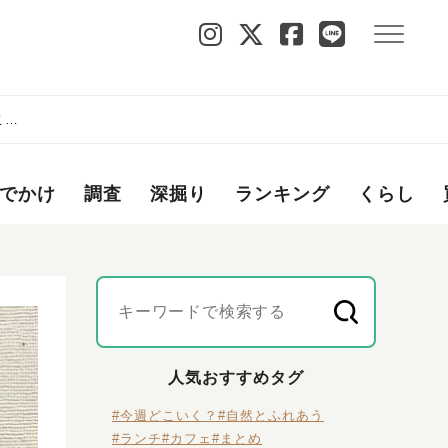
ころ
でかけ
調査
深掘り
ランキング
くらし
人気おすすめタグ
#今週どこいく？
#自然とふれあう
#ランチ
#カフェ
#まとめ