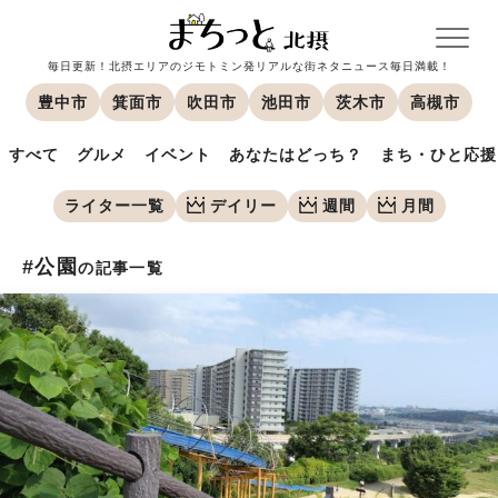
毎日更新！北摂エリアのジモトミン発リアルな街ネタニュース毎日満載！
豊中市
箕面市
吹田市
池田市
茨木市
高槻市
すべて
グルメ
イベント
あなたはどっち？
まち・ひと応援
ライター一覧
デイリー
週間
月間
#公園
の記事一覧