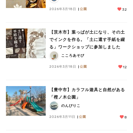
2026年3月18日
公園
32
【茨木市】葉っぱが土になり、その土
でインクを作る。「土に還す手紙を綴
る」ワークショップに参加しました
こころあそび
2026年3月18日
公園
12
【豊中市】カラフル遊具と自然がある
「樫ノ木公園」
のんびりこ
2026年3月11日
公園
8