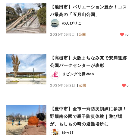
【池田市】バリエーション豊か！コス
パ最高の「五月山公園」
のんびりこ
2026年3月5日
公園
12
【高槻市】大阪まちなみ賞で安満遺跡
公園パークセンターが表彰
リビング北摂Web
2026年3月2日
公園
2
【豊中市】全市一斉防災訓練に参加！
野畑南公園で親子防災体験｜遊び場
が、もしもの時の避難場所に
ゆっけ