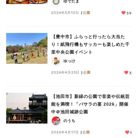
ゆでたま
2026年5月10日
公園
39
【豊中市】ふらっと行ったら大当た
り！紙飛行機もサッカーも楽しめた千
里中央公園イベント
ゆっけ
2026年4月23日
公園
3
【池田市】新緑の公園で音楽や伝統芸
能を満喫！「バサラの宴 2026」開催
中＠池田城跡公園
のうち
2026年4月17日
公園
1