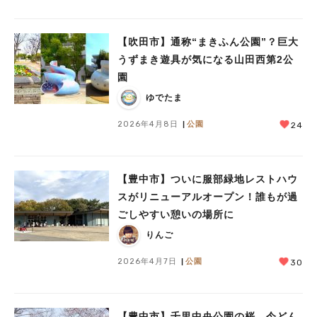
【吹田市】通称“まきふん公園”？巨大
うずまき遊具が気になる山田西第2公
園
ゆでたま
2026年4月8日
公園
24
【豊中市】ついに服部緑地レストハウ
スがリニューアルオープン！誰もが過
ごしやすい憩いの場所に
りんご
2026年4月7日
公園
30
【豊中市】千里中央公園の桜、今どん