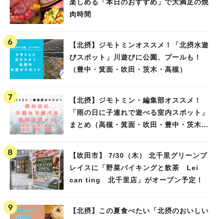
楽しめる「本日のおすすめ」で大満足の焼
肉時間
【北摂】ジモトミンオススメ！「北摂水遊
びスポット」川遊びに公園、プールも！
（豊中・箕面・吹田・茨木・高槻）
【北摂】ジモトミン・編集部オススメ！
「雨の日に子連れで遊べる室内スポット」
まとめ（高槻・箕面・吹田・豊中・茨木・
池田）
【吹田市】 7/30（木） 北千里グリーンプ
レイスに「野菜バイキングと飲茶 Lei
can ting 北千里店」がオープン予定！
【北摂】この夏食べたい「北摂のおいしい