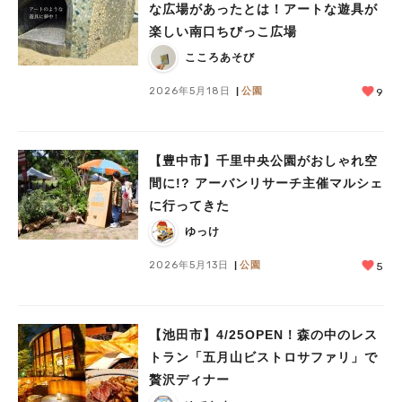
な広場があったとは！アートな遊具が
楽しい南口ちびっこ広場
こころあそび
2026年5月18日
公園
9
【豊中市】千里中央公園がおしゃれ空
間に!? アーバンリサーチ主催マルシェ
に行ってきた
ゆっけ
2026年5月13日
公園
5
【池田市】4/25OPEN！森の中のレス
トラン「五月山ビストロサファリ」で
贅沢ディナー