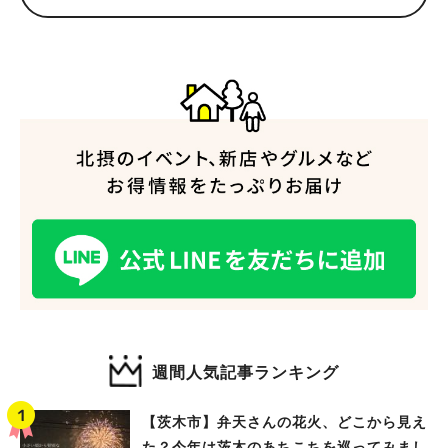
人気のキーワード
#今週どこいく？
#自然とふれあう
#ランチ
#カフェ
#まとめ
#教えたい／教えて投稿記事
#大阪学院大 商品開発プロジェクト
#あなたはどっち？
週間人気記事ランキング
【茨木市】弁天さんの花火、どこから見え
た？今年は茨木のあちこちを巡ってみまし