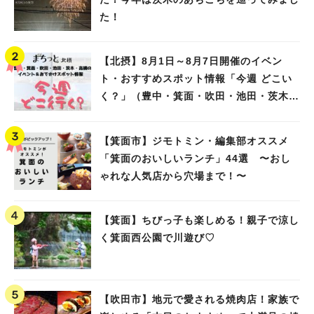
た！
【北摂】8月1日～8月7日開催のイベン
ト・おすすめスポット情報「今週 どこい
く？」（豊中・箕面・吹田・池田・茨木・
高槻）
【箕面市】ジモトミン・編集部オススメ
「箕面のおいしいランチ」44選 〜おし
ゃれな人気店から穴場まで！〜
【箕面】ちびっ子も楽しめる！親子で涼し
く箕面西公園で川遊び♡
【吹田市】地元で愛される焼肉店！家族で