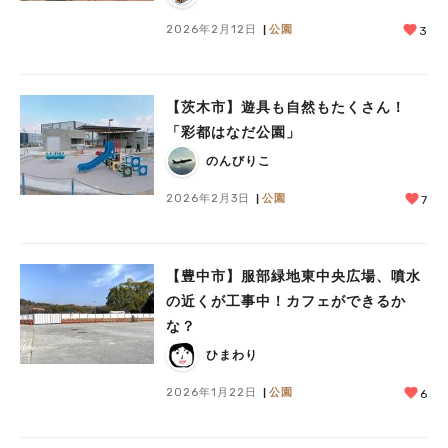
2026年2月12日
公園
3
【茨木市】遊具も自然もたくさん！
「彩都はなだ公園」
のんびりこ
2026年2月3日
公園
7
【豊中市】服部緑地東中央広場、噴水
の近くが工事中！カフェができるか
な？
ひまわり
2026年1月22日
公園
6