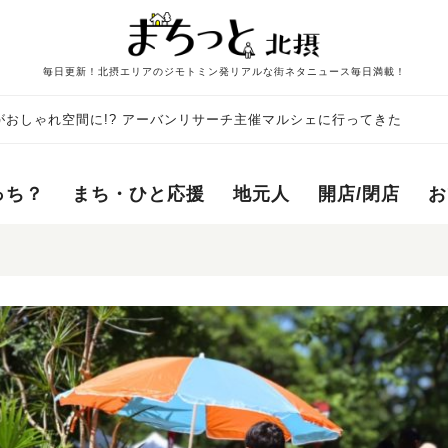
毎日更新！北摂エリアのジモトミン発リアルな街ネタニュース毎日満載！
おしゃれ空間に!? アーバンリサーチ主催マルシェに行ってきた
っち？
まち・ひと応援
地元人
開店/閉店
お