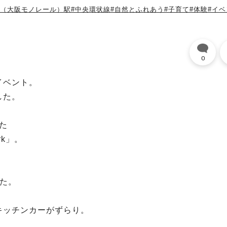
央（大阪モノレール）駅
#中央環状線
#自然とふれあう
#子育て
#体験
#イ
0
イベント。
した。
た
ark」。
た。
キッチンカーがずらり。