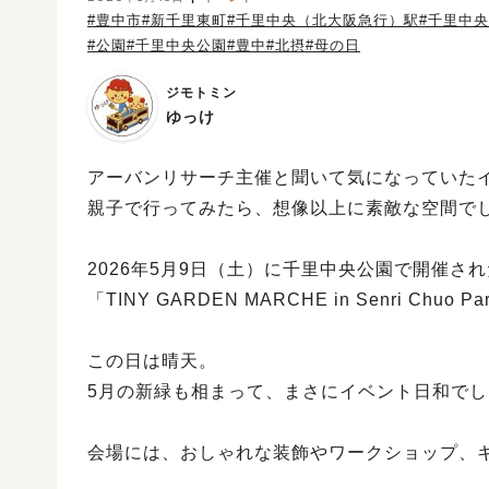
#豊中市
#新千里東町
#千里中央（北大阪急行）駅
#千里中
#公園
#千里中央公園
#豊中
#北摂
#母の日
ジモトミン
ゆっけ
アーバンリサーチ主催と聞いて気になっていた
親子で行ってみたら、想像以上に素敵な空間で
2026年5月9日（土）に千里中央公園で開催され
「TINY GARDEN MARCHE in Senri Chuo P
この日は晴天。
5月の新緑も相まって、まさにイベント日和でし
会場には、おしゃれな装飾やワークショップ、