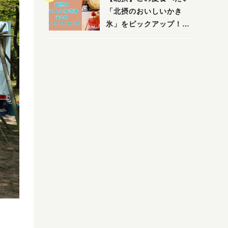
「北摂のおいしいかき
氷」をピックアップ！
（茨木・豊中・吹田・箕
面・池田）