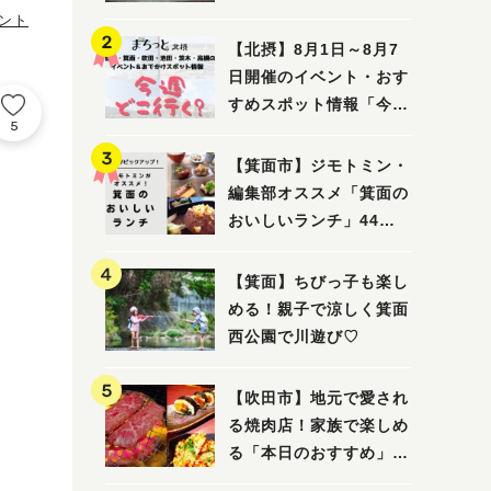
ってみました！
ベント
【北摂】8月1日～8月7
日開催のイベント・おす
すめスポット情報「今週
5
どこいく？」（豊中・箕
面・吹田・池田・茨木・
【箕面市】ジモトミン・
高槻）
編集部オススメ「箕面の
おいしいランチ」44
選 〜おしゃれな人気店
から穴場まで！〜
【箕面】ちびっ子も楽し
める！親子で涼しく箕面
西公園で川遊び♡
【吹田市】地元で愛され
る焼肉店！家族で楽しめ
る「本日のおすすめ」で
大満足の焼肉時間