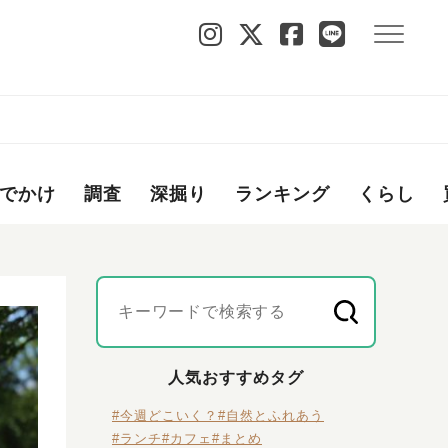
でかけ
調査
深掘り
ランキング
くらし
人気おすすめタグ
#今週どこいく？
#自然とふれあう
#ランチ
#カフェ
#まとめ