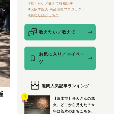
#教えたい／教えて投稿記事
#大阪学院大 商品開発プロジェクト
#あなたはどっち？
教えたい／教えて
お気に入り／マイペー
ジ
週間人気記事ランキング
催
【茨木市】弁天さんの花
火、どこから見えた？今
年は茨木のあちこちを巡