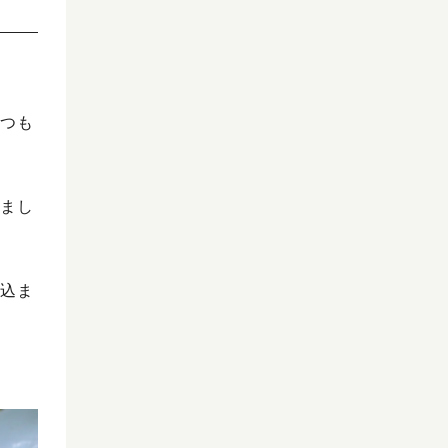
いつも
まし
込ま