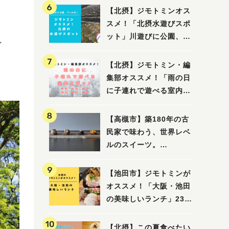
【北摂】ジモトミンオス
スメ！「北摂水遊びスポ
ット」川遊びに公園、プ
し
ールも！（豊中・箕面・
吹田・茨木・高槻）
【北摂】ジモトミン・編
集部オススメ！「雨の日
に子連れで遊べる室内ス
ポット」まとめ（高槻・
箕面・吹田・豊中・茨
【高槻市】築180年の古
木・池田）
民家で味わう、世界レベ
ルのスイーツ。
「HALO,（アロ）」が7
月3日にオープン！（教
【池田市】ジモトミンが
えたい/教えて）
オススメ！「大阪・池田
の美味しいランチ」23
選
【北摂】この夏食べたい