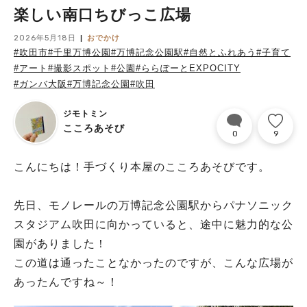
楽しい南口ちびっこ広場
2026年5月18日
おでかけ
#吹田市
#千里万博公園
#万博記念公園駅
#自然とふれあう
#子育て
#アート
#撮影スポット
#公園
#ららぽーとEXPOCITY
#ガンバ大阪
#万博記念公園
#吹田
ジモトミン
こころあそび
0
9
こんにちは！手づくり本屋のこころあそびです。
先日、モノレールの万博記念公園駅からパナソニック
スタジアム吹田に向かっていると、途中に魅力的な公
園がありました！
この道は通ったことなかったのですが、こんな広場が
あったんですね～！