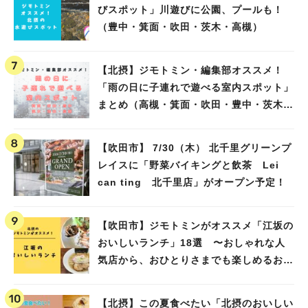
びスポット」川遊びに公園、プールも！
（豊中・箕面・吹田・茨木・高槻）
【北摂】ジモトミン・編集部オススメ！
「雨の日に子連れで遊べる室内スポット」
まとめ（高槻・箕面・吹田・豊中・茨木・
池田）
【吹田市】 7/30（木） 北千里グリーンプ
レイスに「野菜バイキングと飲茶 Lei
can ting 北千里店」がオープン予定！
【吹田市】ジモトミンがオススメ「江坂の
おいしいランチ」18選 〜おしゃれな人
気店から、おひとりさまでも楽しめるお店
まで〜
【北摂】この夏食べたい「北摂のおいしい