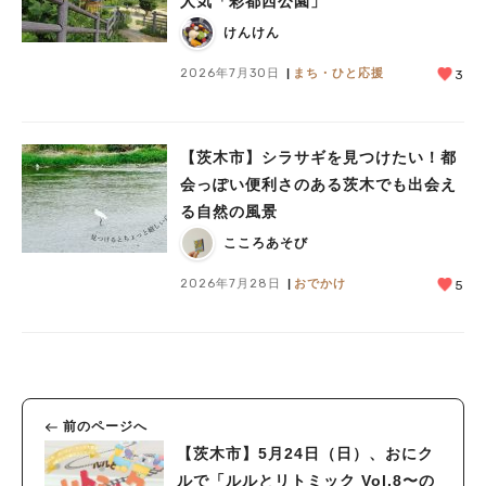
人気「彩都西公園」
けんけん
2026年7月30日
まち・ひと応援
3
【茨木市】シラサギを見つけたい！都
会っぽい便利さのある茨木でも出会え
る自然の風景
こころあそび
2026年7月28日
おでかけ
5
前のページへ
【茨木市】5月24日（日）、おにク
ルで「ルルとリトミック Vol.8〜の