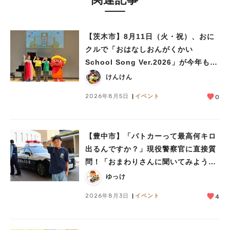
【茨木市】8月11日（火・祝）、おに
クルで「おはなしおんがくかい
School Song Ver.2026」が今年も開
人気のキーワード
催！テーマは「学校」♪
#今週どこいく？
#自然とふれあう
#ランチ
#カフェ
#まとめ
けんけん
#教えたい／教えて投稿記事
#大阪学院大 商品開発プロジェクト
2026年8月5日
イベント
0
#あなたはどっち？
【豊中市】「パトカーって最高何キロ
出るんですか？」現役警察官に直接質
問！「おまわりさんに聞いてみよう」
に参加しました
ゆっけ
2026年8月3日
イベント
4