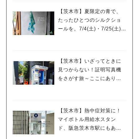
【茨木市】夏限定の青で、
たったひとつのシルクショ
ールを。7/4(土)・7/25(土)開
催「藍の生葉染ワークショ
ップ」
【茨木市】いざってときに
見つからない！証明写真機
をさがす旅～ここにありま
した～
【茨木市】熱中症対策に！
マイボトル用給水スタン
ド、阪急茨木市駅にもあり
ます