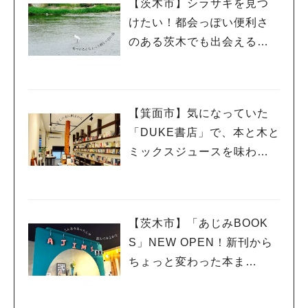
【茨木市】シラサギを見つ
けたい！都会っぽい便利さ
のある茨木でも出会える自
然の風景
【箕面市】気になっていた
「DUKE書店」で、本と木と
ミックスジュースを味わう
休日。
【茨木市】「あじみBOOK
S」NEW OPEN！新刊から
ちょっと変わった本ま
で、”本を通していろんな世
界をあじみする” 本屋さん