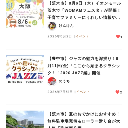
【茨木市】8月6日（木）イオンモール
茨木で「WOMAMフェスタ」が開催！
子育てファミリーにうれしい情報やプ
レゼントがいっぱい♪
けんけん
2026年8月2日
イベント
1
【豊中市】ジャズの魅力を深掘り！9
月11日(金)「ここから始まるクラシッ
ク！！2026 JAZZ編」開催
のうち
2026年7月31日
イベント
2
【茨木市】夏のおでかけにおすすめ！
無料駐車場完備＆ローラー滑り台が大