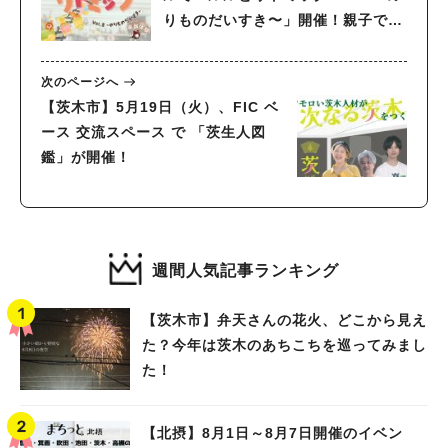
りものだいすき〜」開催！親子で楽
しむ体験型コンサート♪
次のページへ
【茨木市】5月19日（火）、FIC ベ
ース 交流スペース で 「茨生人図
鑑」が開催！
週間人気記事ランキング
【茨木市】弁天さんの花火、どこから見え
た？今年は茨木のあちこちを巡ってみまし
た！
【北摂】8月1日～8月7日開催のイベン