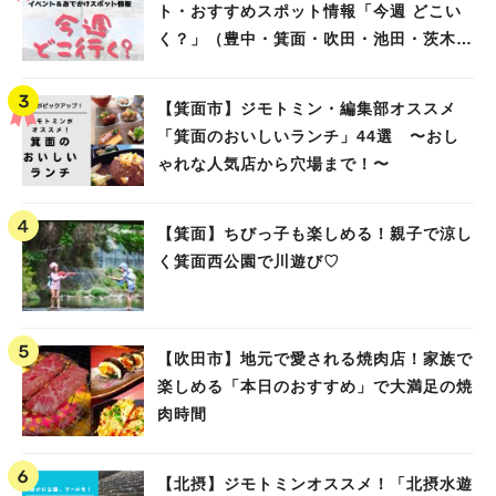
ト・おすすめスポット情報「今週 どこい
く？」（豊中・箕面・吹田・池田・茨木・
高槻）
【箕面市】ジモトミン・編集部オススメ
「箕面のおいしいランチ」44選 〜おし
ゃれな人気店から穴場まで！〜
【箕面】ちびっ子も楽しめる！親子で涼し
く箕面西公園で川遊び♡
【吹田市】地元で愛される焼肉店！家族で
楽しめる「本日のおすすめ」で大満足の焼
肉時間
【北摂】ジモトミンオススメ！「北摂水遊