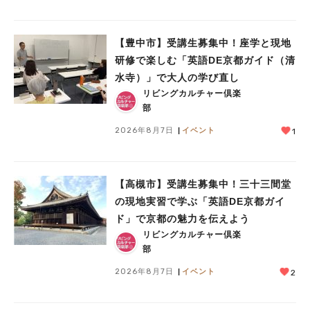
【豊中市】受講生募集中！座学と現地
研修で楽しむ「英語DE京都ガイド（清
水寺）」で大人の学び直し
人気のキーワード
リビングカルチャー倶楽
部
#今週どこいく？
#自然とふれあう
#ランチ
#カフェ
#まとめ
#教えたい／教えて投稿記事
#大阪学院大 商品開発プロジェクト
2026年8月7日
イベント
1
#あなたはどっち？
【高槻市】受講生募集中！三十三間堂
の現地実習で学ぶ「英語DE京都ガイ
ド」で京都の魅力を伝えよう
リビングカルチャー倶楽
部
2026年8月7日
イベント
2