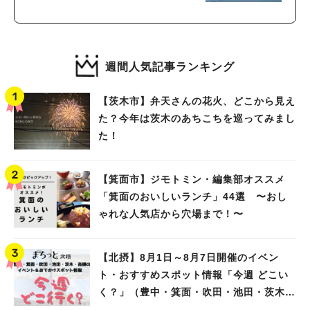
週間人気記事ランキング
【茨木市】弁天さんの花火、どこから見え
た？今年は茨木のあちこちを巡ってみまし
た！
【箕面市】ジモトミン・編集部オススメ
「箕面のおいしいランチ」44選 〜おし
ゃれな人気店から穴場まで！〜
【北摂】8月1日～8月7日開催のイベン
ト・おすすめスポット情報「今週 どこい
く？」（豊中・箕面・吹田・池田・茨木・
高槻）