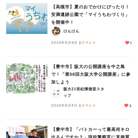
【高槻市】夏のおでかけにぴったり！
安満遺跡公園で「マイうちわづくり」
を開催中！
けんけん
2026年8月6日
イベント
1
【豊中市】阪大の公開講座を中之島
で！「第58回大阪大学公開講座」に参
加しよう
阪大21世紀懐徳堂スタ
ッフ
2026年8月4日
イベント
3
【豊中市】「パトカーって最高何キロ
出るんですか？」現役警察官に直接質