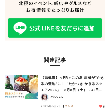
関連記事
【高槻市】＜PR＞この夏 高槻が“かき
氷の聖地”に！「たかつき かき氷スク
エア2026」 8月8日（土）～31日
（月）
バンハル
2026年8月7日
グルメ
5