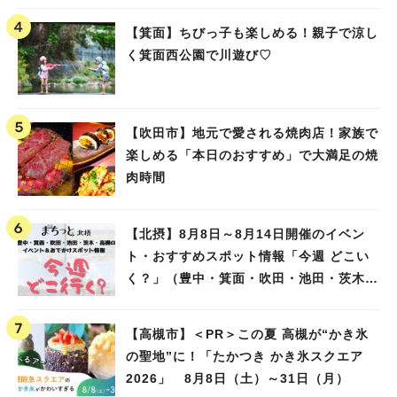
【箕面】ちびっ子も楽しめる！親子で涼し
く箕面西公園で川遊び♡
【吹田市】地元で愛される焼肉店！家族で
楽しめる「本日のおすすめ」で大満足の焼
肉時間
【北摂】8月8日～8月14日開催のイベン
ト・おすすめスポット情報「今週 どこい
く？」（豊中・箕面・吹田・池田・茨木・
高槻）
【高槻市】＜PR＞この夏 高槻が“かき氷
の聖地”に！「たかつき かき氷スクエア
2026」 8月8日（土）～31日（月）