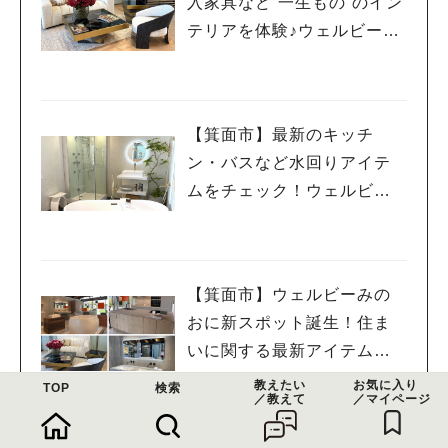
入家具など“一生もの”のイン
テリアを体験♪ウェルビーみ
のお HDC BOX＜PR＞
【箕面市】最新のキッチ
ン・バスなど水回りアイテ
ムをチェック！ウェルビー
みのお HDC BOX＜PR＞
【箕面市】ウェルビーみの
おに新スポット誕生！住ま
いに関する最新アイテムが
見て触れるHDC BOXに行っ
教えたい
お気に入り
TOP
検索
／教えて
／マイページ
てみた＜PR＞