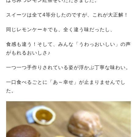
はちみつレモン紅茶をいただきました。
スイーツは全て4等分したのですが、これが大正解！
同じレモンケーキでも、全く違う味だったし、
食感も違う！そして、みんな「うわっおいしい」の声
がもれるおいしさ♪
人気のキーワード
一つ一つ手作りされている姿が浮かぶ丁寧な味わい。
#今週どこいく？
#自然とふれあう
#ランチ
#カフェ
#まとめ
#教えたい／教えて投稿記事
#大阪学院大 商品開発プロジェクト
一口食べるごとに「あ～幸せ」が止まりませんでし
#あなたはどっち？
た。