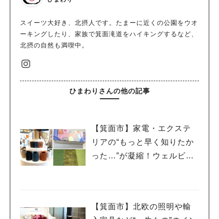
スイーツ大好き、北摂人です。たまーに近くの公園をウオ
ーキングしたり、家族で箕面滝道をハイキングするなど、
北摂の自然も満喫中。
ひまわりさんの他の記事
【箕面市】家電・エクステ
リアの“もっと早く知りたか
った…”が凝縮！ウェルビー
みのお HDC BOX＜PR＞
【箕面市】北欧の照明や輸