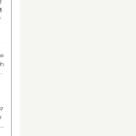
け
博
で
o
わ
で
マ
タ
ペ