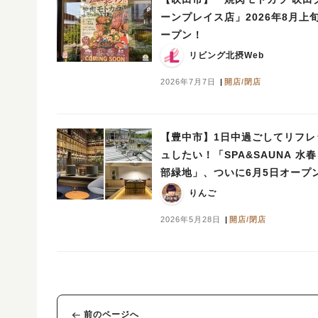
ーンプレイス店」2026年8月上
ープン！
リビング北摂Web
2026年7月7日
開店/閉店
【豊中市】1日中過ごしてリフレ
ュしたい！「SPA&SAUNA 水春
部緑地」、ついに6月5日オープ
りんご
2026年5月28日
開店/閉店
前のページへ