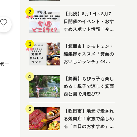
ってみました！
【北摂】8月1日～8月7
日開催のイベント・おす
1
すめスポット情報「今週
どこいく？」（豊中・箕
面・吹田・池田・茨木・
【箕面市】ジモトミン・
高槻）
編集部オススメ「箕面の
おいしいランチ」44
ポー
選 〜おしゃれな人気店
から穴場まで！〜
【箕面】ちびっ子も楽し
める！親子で涼しく箕面
西公園で川遊び♡
【吹田市】地元で愛され
る焼肉店！家族で楽しめ
る「本日のおすすめ」で
大満足の焼肉時間