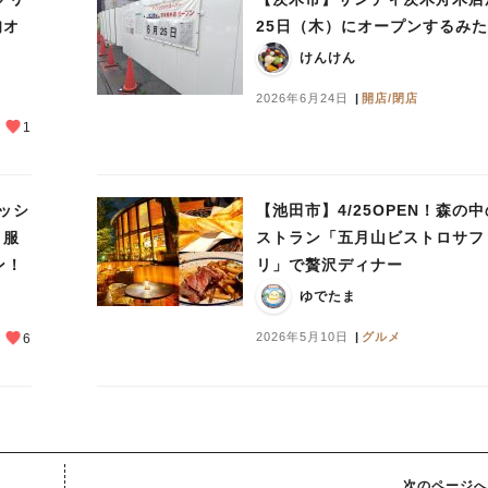
旬オ
25日（木）にオープンするみ
けんけん
2026年6月24日
開店/閉店
1
ッシ
【池田市】4/25OPEN！森の
 服
ストラン「五月山ビストロサフ
ン！
リ」で贅沢ディナー
ゆでたま
2026年5月10日
グルメ
6
次のページへ