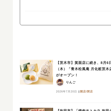
【茨木市】箕面店に続き、8月6
（木）「青木松風庵 月化粧茨木
がオープン！
りんご
2026年7月20日
開店/閉店
【吹田市】「焼肉モトカラ 吹田