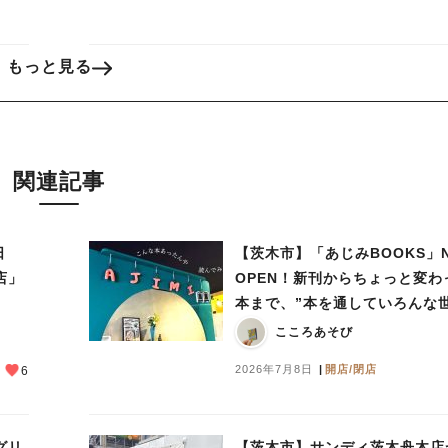
もっと見る
関連記事
日
【茨木市】「あじみBOOKS」
店」
OPEN！新刊からちょっと変わ
本まで、”本を通していろんな
あじみする” 本屋さん
こころあそび
2026年7月8日
開店/閉店
6
グリ
【茨木市】サンディ茨木舟木店