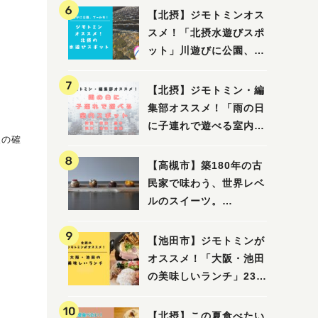
【北摂】ジモトミンオス
スメ！「北摂水遊びスポ
ット」川遊びに公園、プ
ールも！（豊中・箕面・
吹田・茨木・高槻）
【北摂】ジモトミン・編
集部オススメ！「雨の日
に子連れで遊べる室内ス
報の確
ポット」まとめ（高槻・
箕面・吹田・豊中・茨
【高槻市】築180年の古
木・池田）
民家で味わう、世界レベ
ルのスイーツ。
「HALO,（アロ）」が7
月3日にオープン！（教
【池田市】ジモトミンが
えたい/教えて）
オススメ！「大阪・池田
の美味しいランチ」23
選
【北摂】この夏食べたい