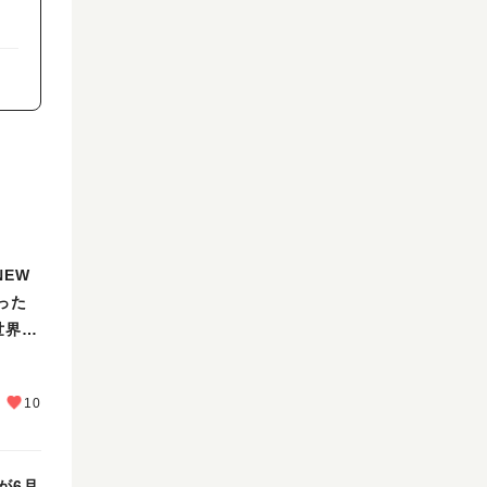
NEW
った
世界を
10
が6月