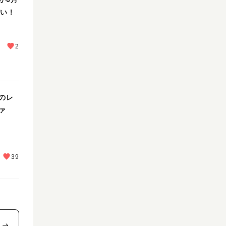
たい！
2
中のレ
ァ
39