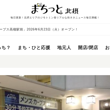
毎日更新！北摂エリアのジモトミン発リアルな街ネタニュース毎日満載！
ブス高槻駅前」2026年6月23日（火）オープン！
っち？
まち・ひと応援
地元人
開店/閉店
お