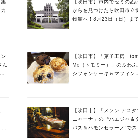
て集
【吹田市】市内でセミのぬ
スカ
がらを見つけたら吹田市立
」
物館へ！8月23日（日）ま
マン
【吹田市】「菓子工房 tom
さん
Me（トモミー）」のふわふ
2日
シフォンケーキ＆マフィン
幸せいっぱい☆
教
【吹田市】「メソン アスタ
ス
ニャーナ」の〝パエジャ＆
）オ
パス＆ハモンセラーノ”でス
インを堪能！