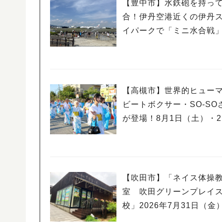
【豊中市】水鉄砲を持っ
合！伊丹空港近くの伊丹
イパークで「ミニ水合戦
【高槻市】世界的ヒュー
ビートボクサー・SO-SO
が登場！8月1日（土）・
（日）高槻まつり開催
【吹田市】「ネイス体操
室 吹田グリーンプレイ
校」2026年7月31日（金
ープン！