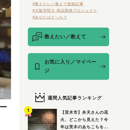
#教えたい／教えて投稿記事
#大阪学院大 商品開発プロジェクト
#あなたはどっち？
教えたい／教えて
お気に入り／マイペー
ジ
週間人気記事ランキング
オー
【茨木市】弁天さんの花
火、どこから見えた？今
年は茨木のあちこちを巡