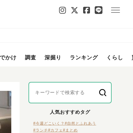
でかけ
調査
深掘り
ランキング
くらし
人気おすすめタグ
#今週どこいく？
#自然とふれあう
#ランチ
#カフェ
#まとめ