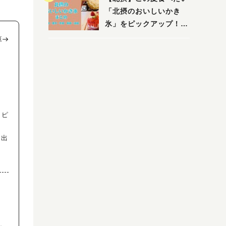
「北摂のおいしいかき
氷」をピックアップ！
（茨木・豊中・吹田・箕
覧
面・池田）
トピ
お出